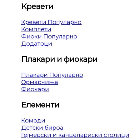
Кревети
Кревети
Комплети
Фиоки
Додатоци
Плакари и фиокари
Плакари
Ормарчиња
Фиокари
Елементи
Комоди
Детски бироа
Гејмерски и канцелариски столици