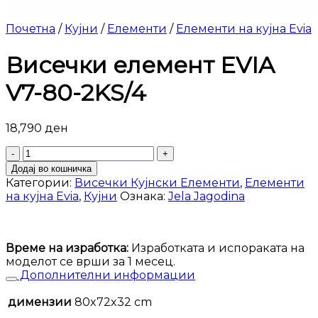
Почетна
/
Кујни
/
Елементи
/
Елементи на кујна Evia
Висечки елемент EVIA
V7-80-2KS/4
18,790
ден
Висечки
елемент
Додај во кошничка
EVIA
Категории:
Висечки Кујнски Елементи
,
Елементи
V7-
на кујна Evia
,
Кујни
Ознака:
Jela Jagodina
80-
2KS/4
количина
Време на изработка:
Изработката и испораката на
моделот се врши за 1 месец.
Дополнителни информации
димензии
80x72x32 cm