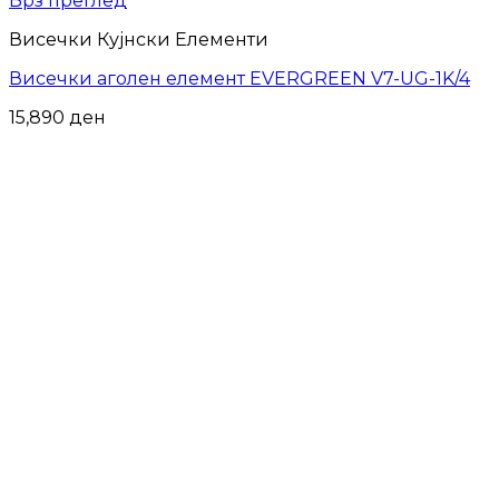
Брз преглед
Висечки Кујнски Елементи
Висечки аголен елемент EVERGREEN V7-UG-1K/4
15,890
ден