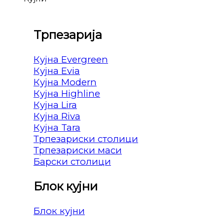
Трпезарија
Кујна Evergreen
Кујна Evia
Кујна Modern
Кујна Highline
Кујна Lira
Кујна Riva
Кујна Tara
Трпезариски столици
Трпезариски маси
Барски столици
Блок кујни
Блок кујни