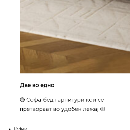
Две во едно
🟡 Софа-бед гарнитури кои се
претвораат во удобен лежај 🟡
Кујни