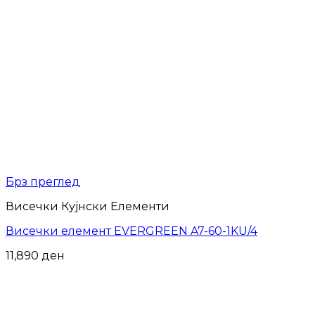
Брз преглед
Висечки Кујнски Елементи
Висечки елемент EVERGREEN A7-60-1KU/4
11,890
ден