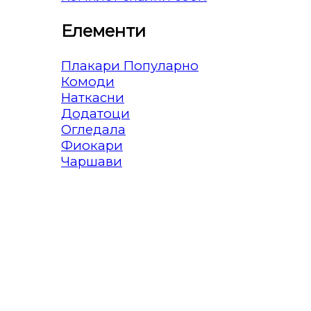
Елементи
Плакари
Комоди
Наткасни
Додатоци
Огледала
Фиокари
Чаршави