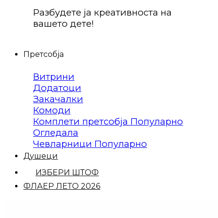
Разбудете ја креативноста на
вашето дете!
Претсобја
Витрини
Додатоци
Закачалки
Комоди
Комплети претсобја
Огледала
Чевларници
Душеци
ИЗБЕРИ ШТОФ
ФЛАЕР ЛЕТО 2026