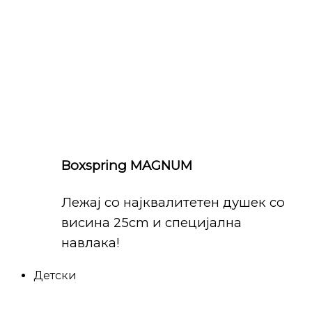
Boxspring MAGNUM
Лежај со најквалитетен душек со
висина 25cm и специјална
навлака!
Детски