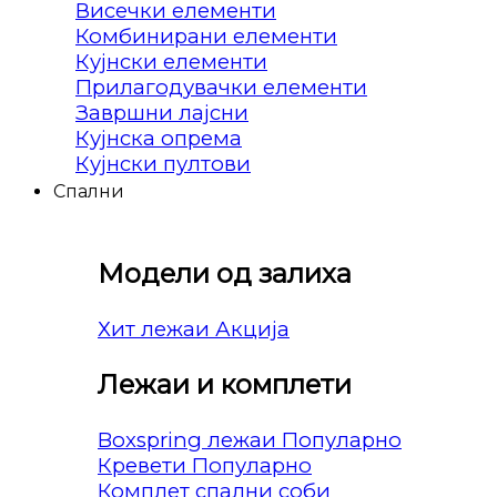
Висечки елементи
Комбинирани елементи
Кујнски елементи
Прилагодувачки елементи
Завршни лајсни
Кујнска опрема
Кујнски пултови
Спални
Модели од залиха
Хит лежаи
Лежаи и комплети
Boxspring лежаи
Кревети
Комплет спални соби