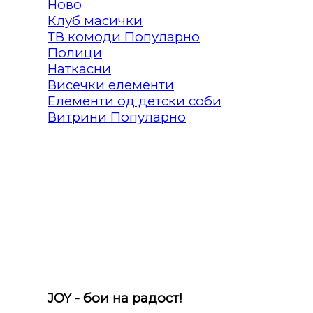
Клуб масички
ТВ комоди
Полици
Наткасни
Висечки елементи
Елементи од детски соби
Витрини
JOY - бои на радост!