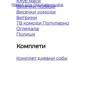
Клуб маси
Назад кон продавницата.
Висечки полици
Висечки комоди
Витрини
ТВ комоди
Огледала
Полици
Комплети
Комплет дневни соби