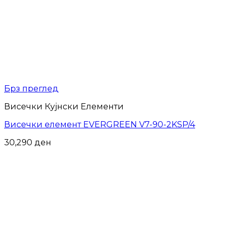
Брз преглед
Висечки Кујнски Елементи
Висечки елемент EVERGREEN V7-90-2KSP/4
30,290
ден