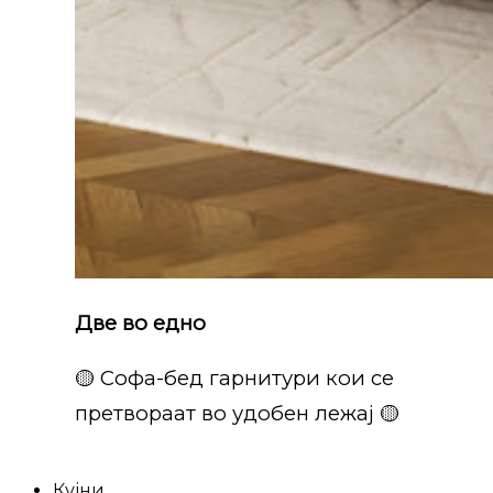
Две во едно
🟡 Софа-бед гарнитури кои се
претвораат во удобен лежај 🟡
Кујни