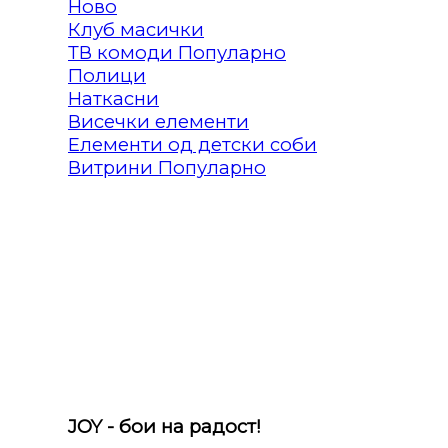
Клуб масички
ТВ комоди
Полици
Наткасни
Висечки елементи
Елементи од детски соби
Витрини
JOY - бои на радост!