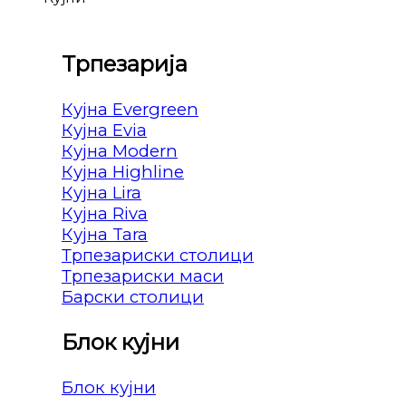
Трпезарија
Кујна Evergreen
Кујна Evia
Кујна Modern
Кујна Highline
Кујна Lira
Кујна Riva
Кујна Tara
Трпезариски столици
Трпезариски маси
Барски столици
Блок кујни
Блок кујни