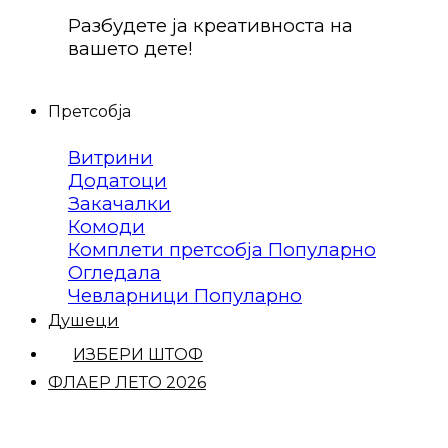
Разбудете ја креативноста на
вашето дете!
Претсобја
Витрини
Додатоци
Закачалки
Комоди
Комплети претсобја
Огледала
Чевларници
Душеци
ИЗБЕРИ ШТОФ
ФЛАЕР ЛЕТО 2026