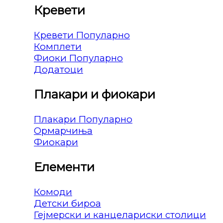
Кревети
Кревети
Комплети
Фиоки
Додатоци
Плакари и фиокари
Плакари
Ормарчиња
Фиокари
Елементи
Комоди
Детски бироа
Гејмерски и канцелариски столици