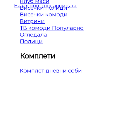
Клуб маси
Назад кон продавницата.
Висечки полици
Висечки комоди
Витрини
ТВ комоди
Огледала
Полици
Комплети
Комплет дневни соби