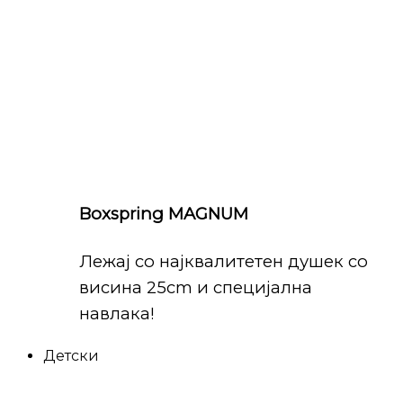
Boxspring MAGNUM
Лежај со најквалитетен душек со
висина 25cm и специјална
навлака!
Детски