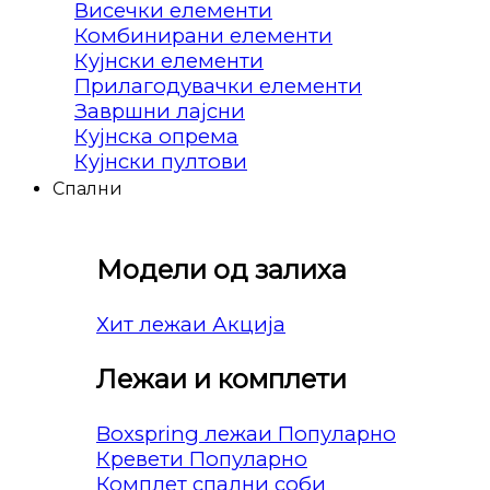
Висечки елементи
Комбинирани елементи
Кујнски елементи
Прилагодувачки елементи
Завршни лајсни
Кујнска опрема
Кујнски пултови
Спални
Модели од залиха
Хит лежаи
Лежаи и комплети
Boxspring лежаи
Кревети
Комплет спални соби