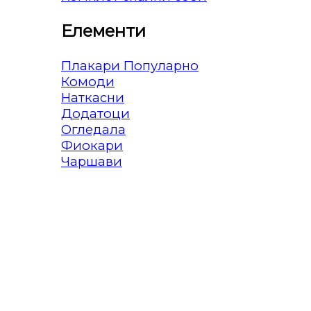
Елементи
Плакари
Комоди
Наткасни
Додатоци
Огледала
Фиокари
Чаршави