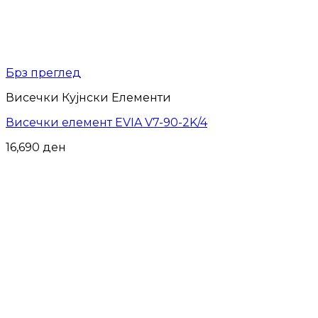
Брз преглед
Висечки Кујнски Елементи
Висечки елемент EVIA V7-90-2K/4
16,690
ден