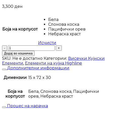
3,300
ден
Бела
Слонова коска
Боја на корпусот
Пацифички орев
Небраска храст
Исчисти
Висечки
елемент
Додај во кошничка
Highline
SKU:
Не е достапно
Категории:
Висечки Кујнски
V7-
Елементи
,
Елементи на кујна Highline
15-
Дополнителни информации
P
количина
Димензии
15 x 72 x 30
Боја на
Бела, Слонова коска, Пацифички
корпусот
орев, Небраска храст
Процес на нарачка