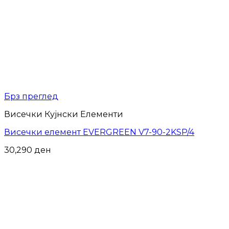
Брз преглед
Висечки Кујнски Елементи
Висечки елемент EVERGREEN V7-90-2KSP/4
30,290
ден