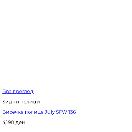
Брз преглед
Ѕидни полици
Висечка полица July SFW 136
4,190
ден