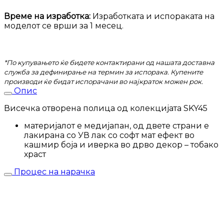
Време на изработка:
Изработката и испораката на
моделот се врши за 1 месец.
*По купувањето ќе бидете контактирани од нашата доставна
служба за дефинирање на термин за испорака. Купените
производи ќе бидат испорачани во најкраток можен рок.
Опис
Висечка отворена полица од колекцијата SKY45
материјалот е медијапан, од двете страни е
лакирана со УВ лак со софт мат ефект во
кашмир боја и иверка во дрво декор – тобако
храст
Процес на нарачка