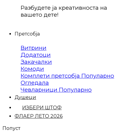
Разбудете ја креативноста на
вашето дете!
Претсобја
Витрини
Додатоци
Закачалки
Комоди
Комплети претсобја
Огледала
Чевларници
Душеци
ИЗБЕРИ ШТОФ
ФЛАЕР ЛЕТО 2026
Попуст