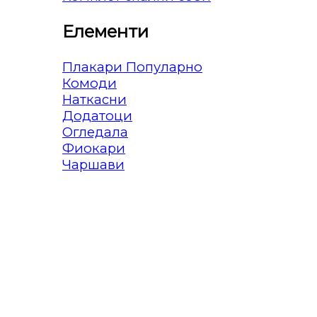
Елементи
Плакари
Комоди
Наткасни
Додатоци
Огледала
Фиокари
Чаршави