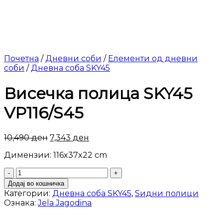
Почетна
/
Дневни соби
/
Елементи од дневни
соби
/
Дневна соба SKY45
Висечка полица SKY45
VP116/S45
10,490
ден
7,343
ден
Димензии: 116x37x22 cm
Висечка
полица
Додај во кошничка
SKY45
Категории:
Дневна соба SKY45
,
Ѕидни полици
VP116/S45
Ознака:
Jela Jagodina
количина