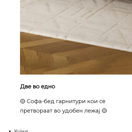
Две во едно
🟡 Софа-бед гарнитури кои се
претвораат во удобен лежај 🟡
Кујни