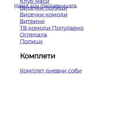
Клуб маси
Назад кон продавницата.
Висечки полици
Висечки комоди
Витрини
ТВ комоди
Огледала
Полици
Комплети
Комплет дневни соби