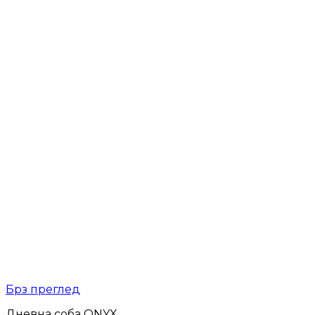
Брз преглед
Дневна соба ONYX