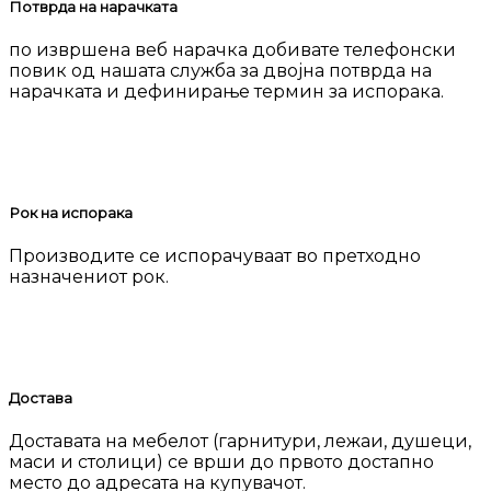
Потврда на нарачката
по извршена веб нарачка добивате телефонски
повик од нашата служба за двојна потврда на
нарачката и дефинирање термин за испорака.
Рок на испорака
Производите се испорачуваат во претходно
назначениот рок.
Достава
Доставата на мебелот (гарнитури, лежаи, душеци,
маси и столици) се врши до првото достапно
место до адресата на купувачот.