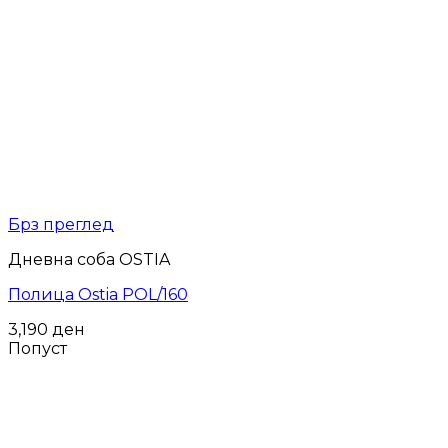
Брз преглед
Дневна соба OSTIA
Полица Ostia POL/160
3,190
ден
Попуст