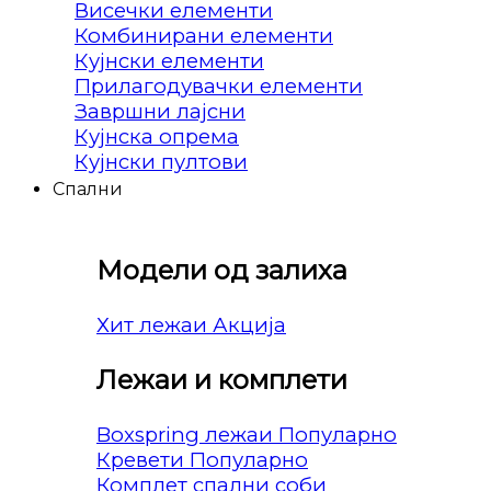
Висечки елементи
Комбинирани елементи
Кујнски елементи
Прилагодувачки елементи
Завршни лајсни
Кујнска опрема
Кујнски пултови
Спални
Модели од залиха
Хит лежаи
Лежаи и комплети
Boxspring лежаи
Кревети
Комплет спални соби