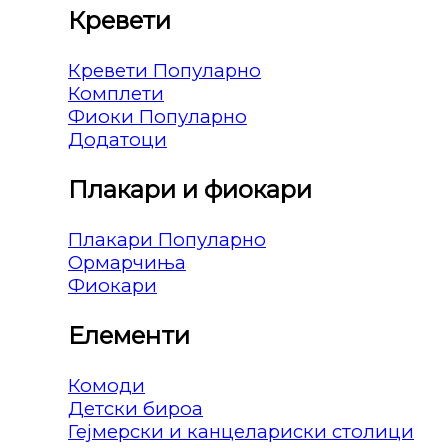
Кревети
Кревети
Комплети
Фиоки
Додатоци
Плакари и фиокари
Плакари
Ормарчиња
Фиокари
Елементи
Комоди
Детски бироа
Гејмерски и канцелариски столици