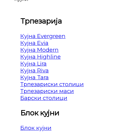
Трпезарија
Кујна Evergreen
Кујна Evia
Кујна Modern
Кујна Highline
Кујна Lira
Кујна Riva
Кујна Tara
Трпезариски столици
Трпезариски маси
Барски столици
Блок кујни
Блок кујни