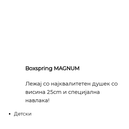
Boxspring MAGNUM
Лежај со најквалитетен душек со
висина 25cm и специјална
навлака!
Детски