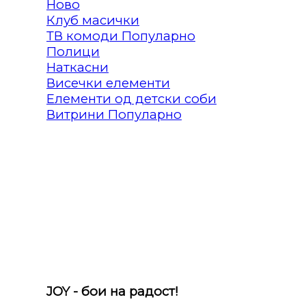
Клуб масички
ТВ комоди
Полици
Наткасни
Висечки елементи
Елементи од детски соби
Витрини
JOY - бои на радост!