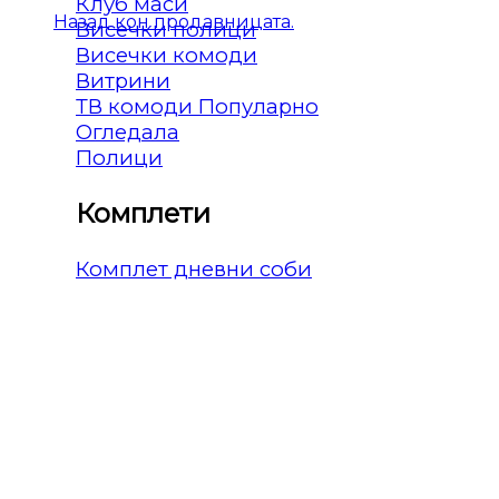
Клуб маси
Назад кон продавницата.
Висечки полици
Висечки комоди
Витрини
ТВ комоди
Огледала
Полици
Комплети
Комплет дневни соби