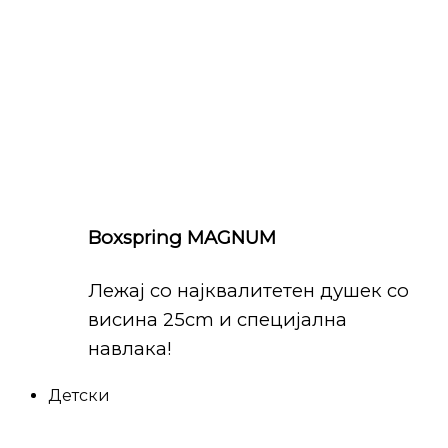
Boxspring MAGNUM
Лежај со најквалитетен душек со
висина 25cm и специјална
навлака!
Детски