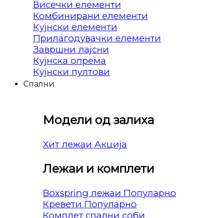
Висечки елементи
Комбинирани елементи
Кујнски елементи
Прилагодувачки елементи
Завршни лајсни
Кујнска опрема
Кујнски пултови
Спални
Модели од залиха
Хит лежаи
Лежаи и комплети
Boxspring лежаи
Кревети
Комплет спални соби