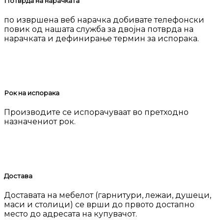
Потврда на нарачката
по извршена веб нарачка добивате телефонски
повик од нашата служба за двојна потврда на
нарачката и дефинирање термин за испорака.
Рок на испорака
Производите се испорачуваат во претходно
назначениот рок.
Достава
Доставата на мебелот (гарнитури, лежаи, душеци,
маси и столици) се врши до првото достапно
место до адресата на купувачот.