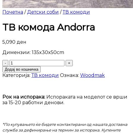
Почетна
/
Детски соби
/
ТВ комоди
ТВ комода Andorra
5,090
ден
Димензии: 135x30x50cm
ТВ
комода
Додај во кошничка
Andorra
Категорија:
ТВ комоди
Ознака:
Woodmak
количина
Рок на испорака:
Испораката на моделот се врши
за 15-20 работни денови.
*По купувањето ќе бидете контактирани од нашата доставна
служба за дефинирање на термин за испорака. Купените