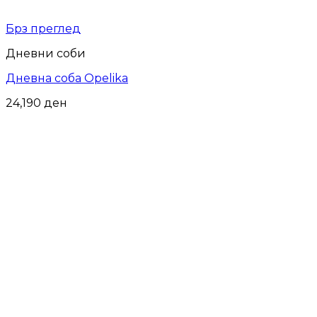
Брз преглед
Дневни соби
Дневна соба Opelika
24,190
ден