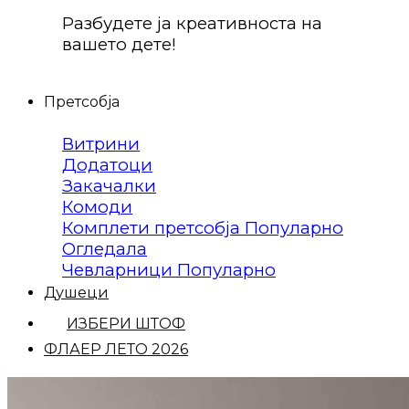
Разбудете ја креативноста на
вашето дете!
Претсобја
Витрини
Додатоци
Закачалки
Комоди
Комплети претсобја
Огледала
Чевларници
Душеци
ИЗБЕРИ ШТОФ
ФЛАЕР ЛЕТО 2026