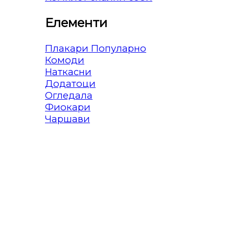
Елементи
Плакари
Комоди
Наткасни
Додатоци
Огледала
Фиокари
Чаршави