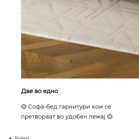
Две во едно
🟡 Софа-бед гарнитури кои се
претвораат во удобен лежај 🟡
Кујни