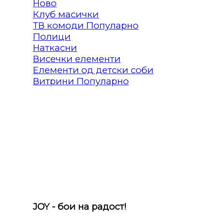
Клуб масички
ТВ комоди
Полици
Наткасни
Висечки елементи
Елементи од детски соби
Витрини
JOY - бои на радост!