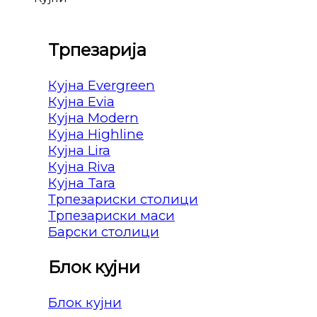
Трпезарија
Кујна Evergreen
Кујна Evia
Кујна Modern
Кујна Highline
Кујна Lira
Кујна Riva
Кујна Tara
Трпезариски столици
Трпезариски маси
Барски столици
Блок кујни
Блок кујни