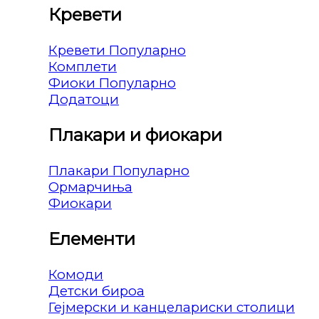
Кревети
Кревети
Комплети
Фиоки
Додатоци
Плакари и фиокари
Плакари
Ормарчиња
Фиокари
Елементи
Комоди
Детски бироа
Гејмерски и канцелариски столици