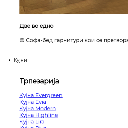
Две во едно
🟡 Софа-бед гарнитури кои се претвора
Кујни
Трпезарија
Кујна Evergreen
Кујна Evia
Кујна Modern
Кујна Highline
Кујна Lira