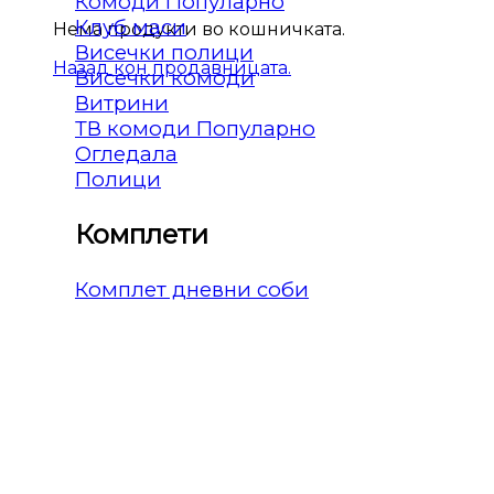
Комоди
Клуб маси
Нема продукти во кошничката.
Висечки полици
Назад кон продавницата.
Висечки комоди
Витрини
ТВ комоди
Огледала
Полици
Комплети
Комплет дневни соби