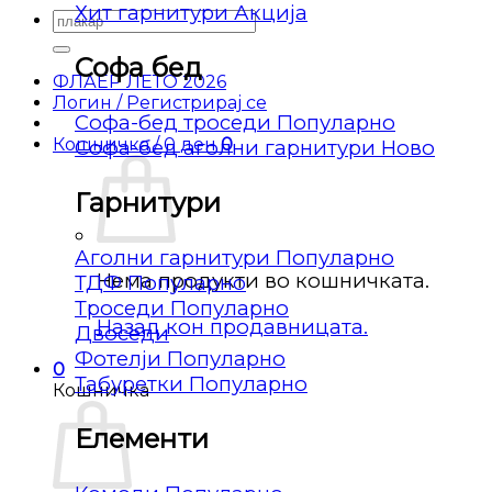
Хит гарнитури
Барај
за:
Софа бед
ФЛАЕР ЛЕТО 2026
Логин / Регистрирај се
Софа-бед троседи
Кошничка /
0
ден
0
Софа-бед аголни гарнитури
Гарнитури
Аголни гарнитури
Нема продукти во кошничката.
ТДФ
Троседи
Назад кон продавницата.
Двоседи
Фотелји
0
Табуретки
Кошничка
Елементи