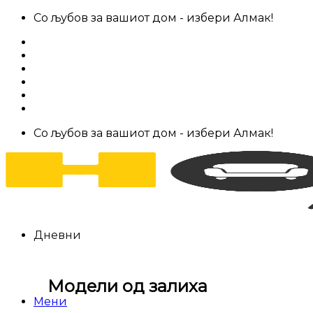
Skip
Со љубов за вашиот дом - избери Алмак!
to
За нас
content
Салони за мебел
Штофови
Најчести прашања
Контакт
Со љубов за вашиот дом - избери Алмак!
Дневни
Модели од залиха
Мени