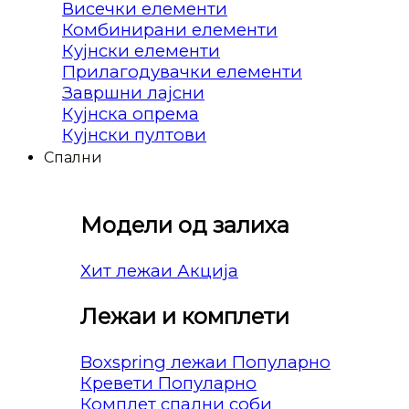
Висечки елементи
Комбинирани елементи
Кујнски елементи
Прилагодувачки елементи
Завршни лајсни
Кујнска опрема
Кујнски пултови
Спални
Модели од залиха
Хит лежаи
Лежаи и комплети
Boxspring лежаи
Кревети
Комплет спални соби