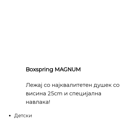
Boxspring MAGNUM
Лежај со најквалитетен душек со
висина 25cm и специјална
навлака!
Детски