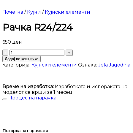
Почетна
/
Кујни
/
Кујнски елементи
Рачка R24/224
650
ден
Рачка
R24/224
Додај во кошничка
количина
Категорија:
Кујнски елементи
Ознака:
Jela Jagodina
Време на изработка:
Изработката и испораката на
моделот се врши за 1 месец.
Процес на нарачка
Потврда на нарачката