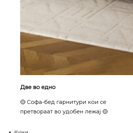
Две во едно
🟡 Софа-бед гарнитури кои се
претвораат во удобен лежај 🟡
Кујни