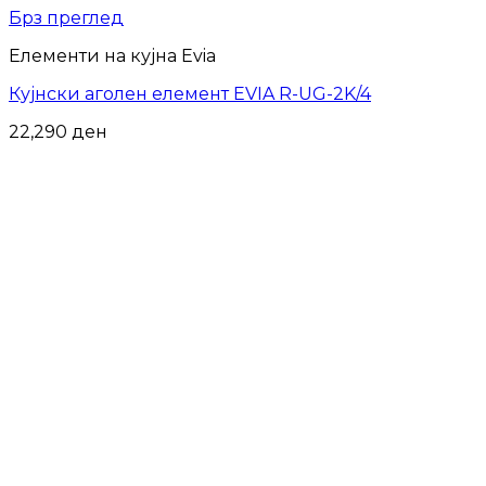
Брз преглед
Елементи на кујна Evia
Кујнски аголен елемент EVIA R-UG-2K/4
22,290
ден