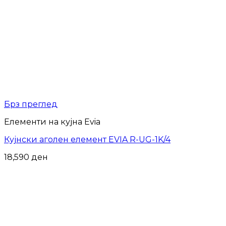
Брз преглед
Елементи на кујна Evia
Кујнски аголен елемент EVIA R-UG-1K/4
18,590
ден