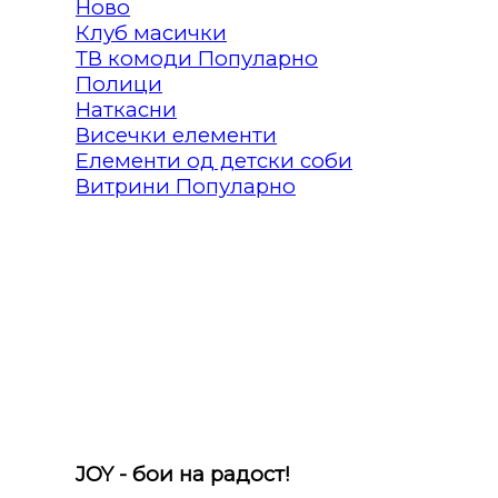
Клуб масички
ТВ комоди
Полици
Наткасни
Висечки елементи
Елементи од детски соби
Витрини
JOY - бои на радост!