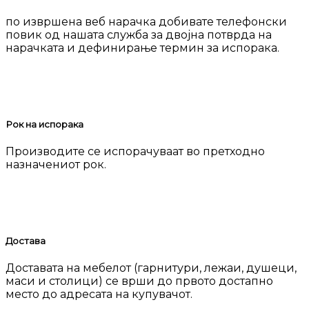
по извршена веб нарачка добивате телефонски
повик од нашата служба за двојна потврда на
нарачката и дефинирање термин за испорака.
Рок на испорака
Производите се испорачуваат во претходно
назначениот рок.
Достава
Доставата на мебелот (гарнитури, лежаи, душеци,
маси и столици) се врши до првото достапно
место до адресата на купувачот.