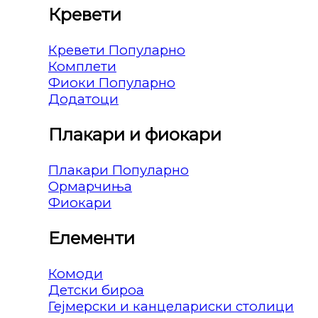
Кревети
Кревети
Комплети
Фиоки
Додатоци
Плакари и фиокари
Плакари
Ормарчиња
Фиокари
Елементи
Комоди
Детски бироа
Гејмерски и канцелариски столици