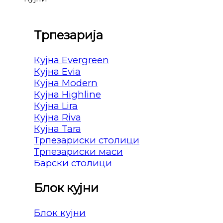
Трпезарија
Кујна Evergreen
Кујна Evia
Кујна Modern
Кујна Highline
Кујна Lira
Кујна Riva
Кујна Tara
Трпезариски столици
Трпезариски маси
Барски столици
Блок кујни
Блок кујни