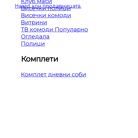
Клуб маси
Назад кон продавницата.
Висечки полици
Висечки комоди
Витрини
ТВ комоди
Огледала
Полици
Комплети
Комплет дневни соби