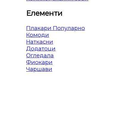
Елементи
Плакари
Комоди
Наткасни
Додатоци
Огледала
Фиокари
Чаршави