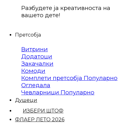
Разбудете ја креативноста на
вашето дете!
Претсобја
Витрини
Додатоци
Закачалки
Комоди
Комплети претсобја
Огледала
Чевларници
Душеци
ИЗБЕРИ ШТОФ
ФЛАЕР ЛЕТО 2026