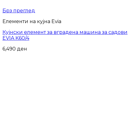
Брз преглед
Елементи на кујна Evia
Кујнски елемент за вградена машина за садови
EVIA K60/4
6,490
ден