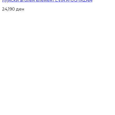
Кујнски аголен елемент EVIA R-UG-1KZA/4
24,190
ден