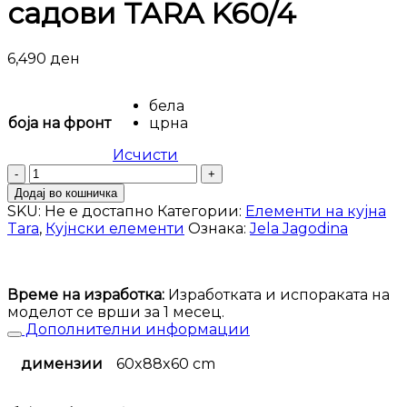
садови TARA K60/4
6,490
ден
бела
боја на фронт
црна
Исчисти
Кујнски
елемент
Додај во кошничка
за
SKU:
Не е достапно
Категории:
Елементи на кујна
вградена
Tara
,
Кујнски елементи
Ознака:
Jela Jagodina
машина
за
садови
TARA
Време на изработка:
Изработката и испораката на
K60/4
моделот се врши за 1 месец.
количина
Дополнителни информации
димензии
60x88x60 cm