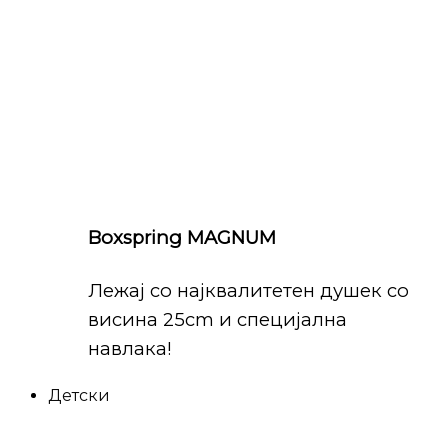
Boxspring MAGNUM
Лежај со најквалитетен душек со
висина 25cm и специјална
навлака!
Детски