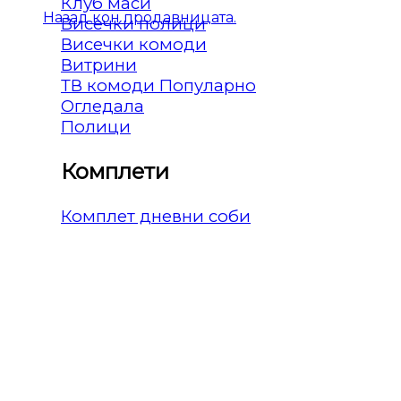
Клуб маси
Назад кон продавницата.
Висечки полици
Висечки комоди
Витрини
ТВ комоди
Огледала
Полици
Комплети
Комплет дневни соби