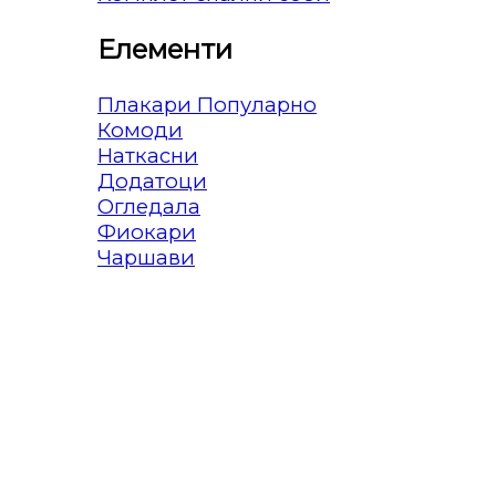
Елементи
Плакари
Комоди
Наткасни
Додатоци
Огледала
Фиокари
Чаршави