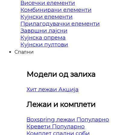
Висечки елементи
Комбинирани елементи
Кујнски елементи
Прилагодувачки елементи
Завршни лајсни
Кујнска опрема
Кујнски пултови
Спални
Модели од залиха
Хит лежаи
Лежаи и комплети
Boxspring лежаи
Кревети
Комплет спални соби