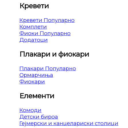
Кревети
Кревети
Комплети
Фиоки
Додатоци
Плакари и фиокари
Плакари
Ормарчиња
Фиокари
Елементи
Комоди
Детски бироа
Гејмерски и канцелариски столици