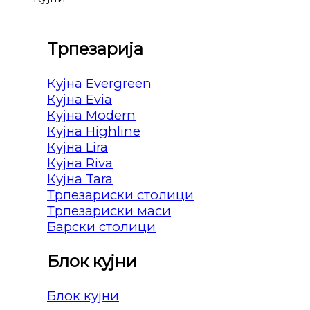
Трпезарија
Кујна Evergreen
Кујна Evia
Кујна Modern
Кујна Highline
Кујна Lira
Кујна Riva
Кујна Tara
Трпезариски столици
Трпезариски маси
Барски столици
Блок кујни
Блок кујни