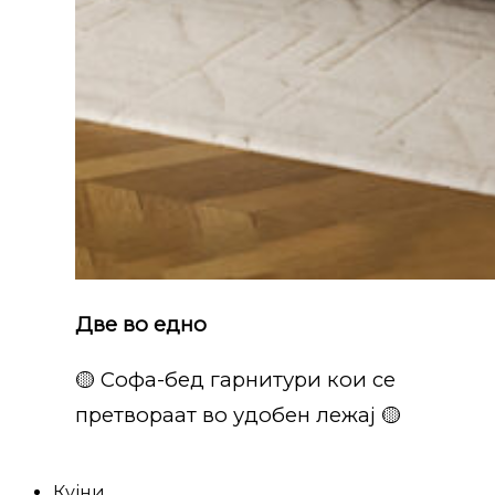
Две во едно
🟡 Софа-бед гарнитури кои се
претвораат во удобен лежај 🟡
Кујни