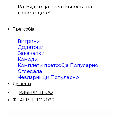
Разбудете ја креативноста на
вашето дете!
Претсобја
Витрини
Додатоци
Закачалки
Комоди
Комплети претсобја
Огледала
Чевларници
Душеци
ИЗБЕРИ ШТОФ
ФЛАЕР ЛЕТО 2026