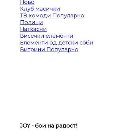
Клуб масички
ТВ комоди
Полици
Наткасни
Висечки елементи
Елементи од детски соби
Витрини
JOY - бои на радост!