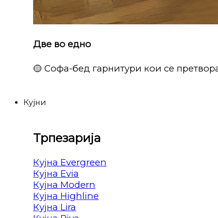
Две во едно
🟡 Софа-бед гарнитури кои се претвора
Кујни
Трпезарија
Кујна Evergreen
Кујна Evia
Кујна Modern
Кујна Highline
Кујна Lira