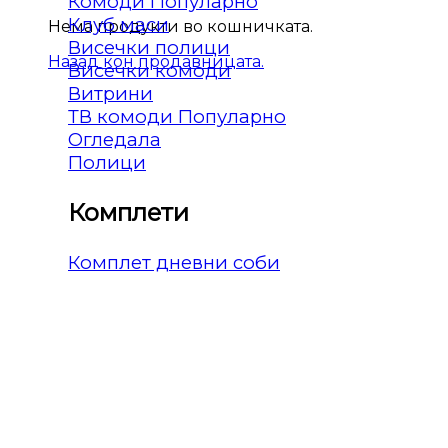
Комоди
Клуб маси
Нема продукти во кошничката.
Висечки полици
Назад кон продавницата.
Висечки комоди
Витрини
ТВ комоди
Огледала
Полици
Комплети
Комплет дневни соби