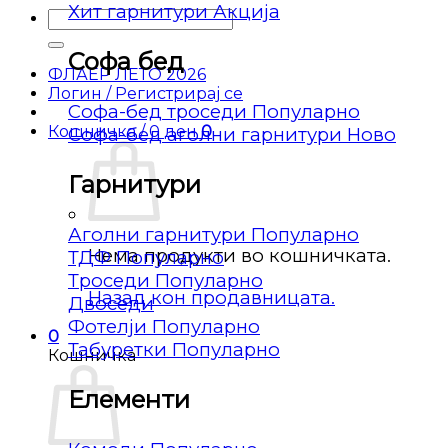
Хит гарнитури
Барај
за:
Софа бед
ФЛАЕР ЛЕТО 2026
Логин / Регистрирај се
Софа-бед троседи
Кошничка /
0
ден
0
Софа-бед аголни гарнитури
Гарнитури
Аголни гарнитури
Нема продукти во кошничката.
ТДФ
Троседи
Назад кон продавницата.
Двоседи
Фотелји
0
Табуретки
Кошничка
Елементи