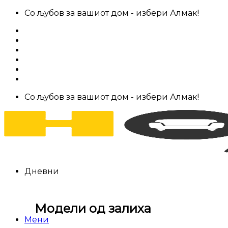
Skip
Со љубов за вашиот дом - избери Алмак!
to
За нас
content
Салони за мебел
Штофови
Најчести прашања
Контакт
Со љубов за вашиот дом - избери Алмак!
Дневни
Модели од залиха
Мени