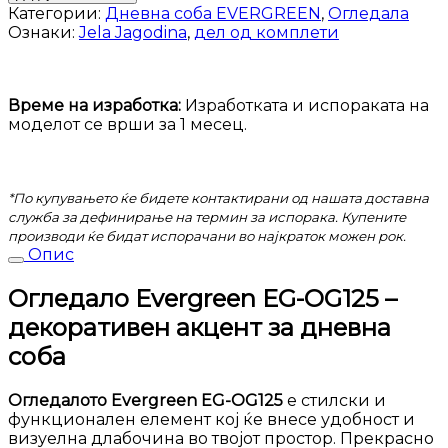
EG-
Категории:
Дневна соба EVERGREEN
,
Огледала
OG125
Ознаки:
Jela Jagodina
,
дел од комплети
количина
Време на изработка:
Изработката и испораката на
моделот се врши за 1 месец.
*По купувањето ќе бидете контактирани од нашата доставна
служба за дефинирање на термин за испорака. Купените
производи ќе бидат испорачани во најкраток можен рок.
Опис
Огледало Evergreen EG-OG125 –
декоративен акцент за дневна
соба
Огледалото Evergreen EG-OG125
е стилски и
функционален елемент кој ќе внесе удобност и
визуелна длабочина во твојот простор. Прекрасно