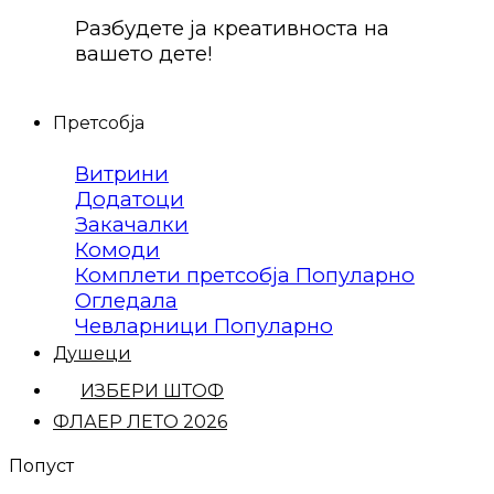
Разбудете ја креативноста на
вашето дете!
Претсобја
Витрини
Додатоци
Закачалки
Комоди
Комплети претсобја
Огледала
Чевларници
Душеци
ИЗБЕРИ ШТОФ
ФЛАЕР ЛЕТО 2026
Попуст