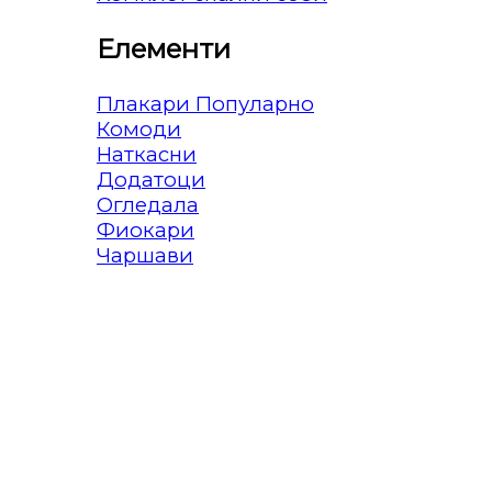
Елементи
Плакари
Комоди
Наткасни
Додатоци
Огледала
Фиокари
Чаршави