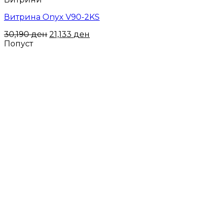
Витрина Onyx V90-2KS
30,190
ден
21,133
ден
Попуст