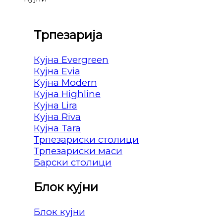
Трпезарија
Кујна Evergreen
Кујна Evia
Кујна Modern
Кујна Highline
Кујна Lira
Кујна Riva
Кујна Tara
Трпезариски столици
Трпезариски маси
Барски столици
Блок кујни
Блок кујни