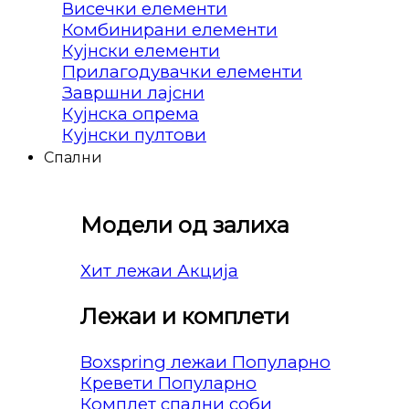
Висечки елементи
Комбинирани елементи
Кујнски елементи
Прилагодувачки елементи
Завршни лајсни
Кујнска опрема
Кујнски пултови
Спални
Модели од залиха
Хит лежаи
Лежаи и комплети
Boxspring лежаи
Кревети
Комплет спални соби