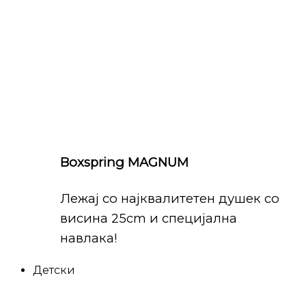
Boxspring MAGNUM
Лежај со најквалитетен душек со
висина 25cm и специјална
навлака!
Детски