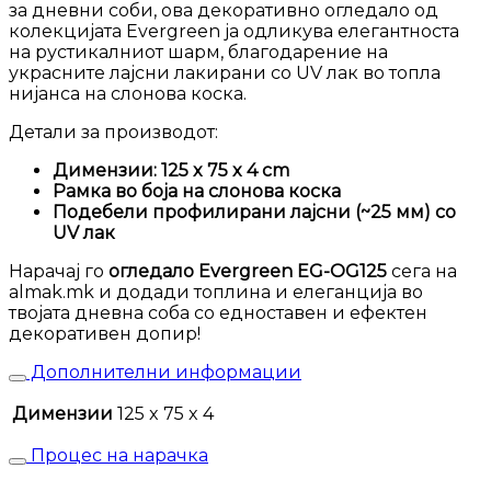
за дневни соби, ова декоративно огледало од
колекцијата Evergreen ја одликува елегантноста
на рустикалниот шарм, благодарение на
украсните лајсни лакирани со UV лак во топла
нијанса на слонова коска.
Детали за производот:
Димензии: 125 x 75 x 4 cm
Рамка во боја на слонова коска
Подебели профилирани лајсни (~25 мм) со
UV лак
Нарачај го
огледало Evergreen EG-OG125
сега на
almak.mk и додади топлина и елеганција во
твојата дневна соба со едноставен и ефектен
декоративен допир!
Дополнителни информации
Димензии
125 x 75 x 4
Процес на нарачка