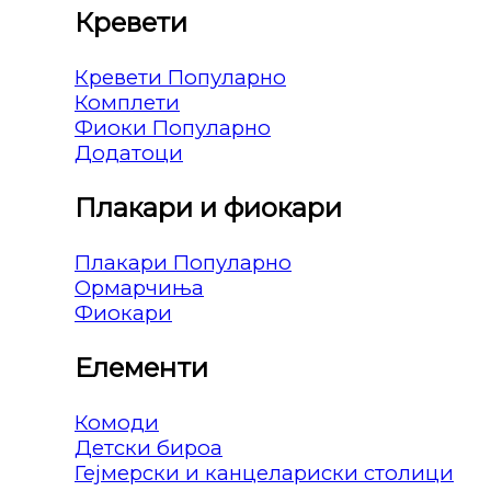
Кревети
Кревети
Комплети
Фиоки
Додатоци
Плакари и фиокари
Плакари
Ормарчиња
Фиокари
Елементи
Комоди
Детски бироа
Гејмерски и канцелариски столици