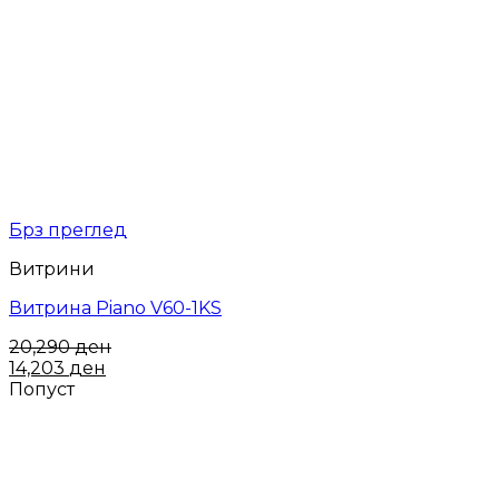
Брз преглед
Витрини
Витрина Piano V60-1KS
20,290
ден
14,203
ден
Попуст