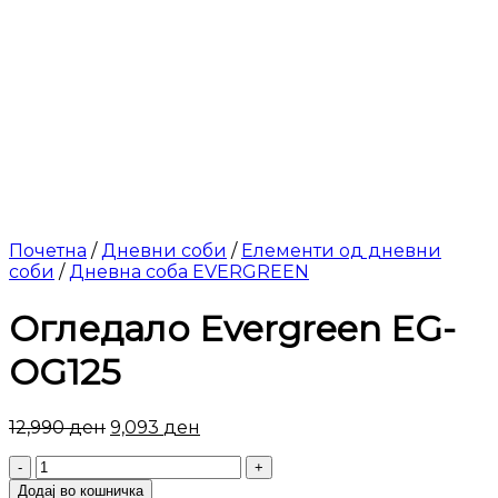
Почетна
/
Дневни соби
/
Елементи од дневни
соби
/
Дневна соба EVERGREEN
Огледало Evergreen EG-
OG125
12,990
ден
9,093
ден
Огледало
Evergreen
Додај во кошничка