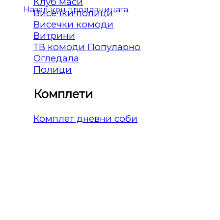
Клуб маси
Назад кон продавницата.
Висечки полици
Висечки комоди
Витрини
ТВ комоди
Огледала
Полици
Комплети
Комплет дневни соби