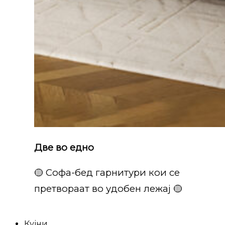
Две во едно
🟡 Софа-бед гарнитури кои се
претвораат во удобен лежај 🟡
Кујни