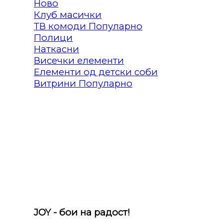
Клуб масички
ТВ комоди
Полици
Наткасни
Висечки елементи
Елементи од детски соби
Витрини
JOY - бои на радост!