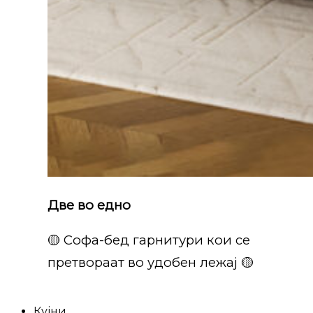
Две во едно
🟡 Софа-бед гарнитури кои се
претвораат во удобен лежај 🟡
Кујни