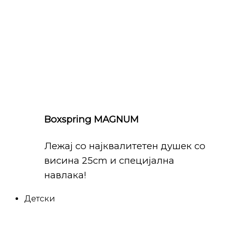
Boxspring MAGNUM
Лежај со најквалитетен душек со
висина 25cm и специјална
навлака!
Детски