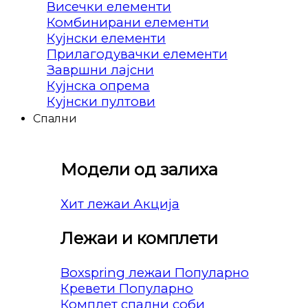
Висечки елементи
Комбинирани елементи
Кујнски елементи
Прилагодувачки елементи
Завршни лајсни
Кујнска опрема
Кујнски пултови
Спални
Модели од залиха
Хит лежаи
Лежаи и комплети
Boxspring лежаи
Кревети
Комплет спални соби