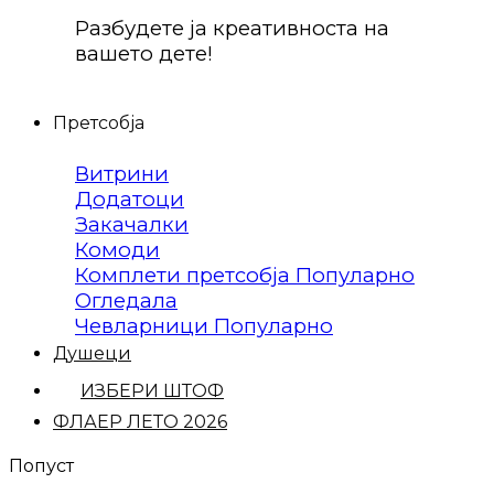
Разбудете ја креативноста на
вашето дете!
Претсобја
Витрини
Додатоци
Закачалки
Комоди
Комплети претсобја
Огледала
Чевларници
Душеци
ИЗБЕРИ ШТОФ
ФЛАЕР ЛЕТО 2026
Попуст