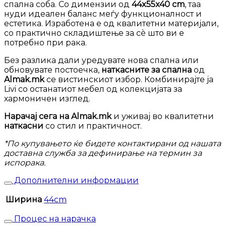
спална соба. Со димензии од
44x55x40 cm
, таа
нуди идеален баланс меѓу функционалност и
естетика. Изработена е од квалитетни материјали,
со практично складиштење за сè што ви е
потребно при рака.
Без разлика дали уредувате нова спална или
обновувате постоечка,
наткасните за спална
од
Almak.mk
се вистинскиот избор. Комбинирајте ја
Livi со останатиот мебел од колекцијата за
хармоничен изглед.
Нарачај сега на Almak.mk
и уживај во квалитетни
наткасни
со стил и практичност.
*По купувањето ќе бидете контактирани од нашата
доставна служба за дефинирање на термин за
испорака.
Дополнителни информации
Ширина
44cm
Процес на нарачка