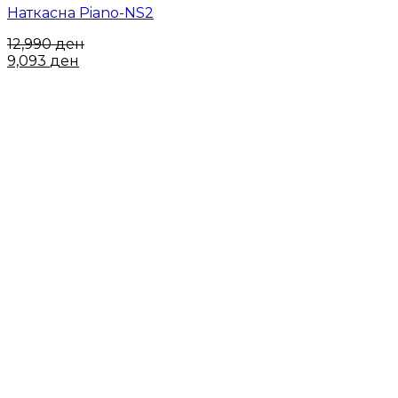
Наткасна Piano-NS2
12,990
ден
9,093
ден