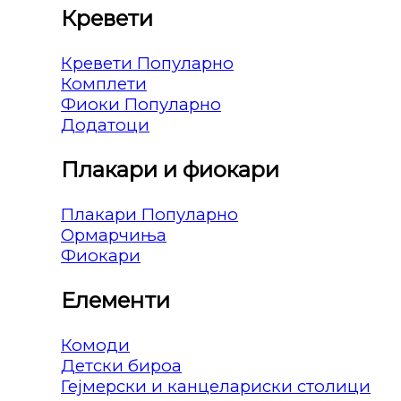
Кревети
Кревети
Комплети
Фиоки
Додатоци
Плакари и фиокари
Плакари
Ормарчиња
Фиокари
Елементи
Комоди
Детски бироа
Гејмерски и канцелариски столици