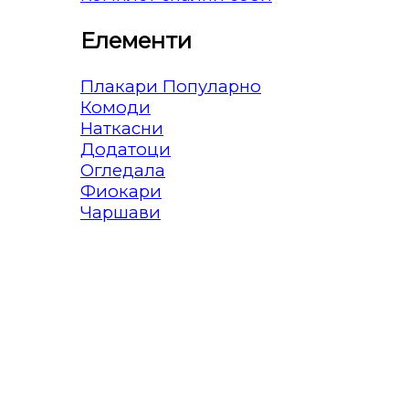
Елементи
Плакари
Комоди
Наткасни
Додатоци
Огледала
Фиокари
Чаршави