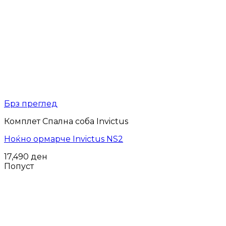
Брз преглед
Комплет Спална соба Invictus
Ноќно ормарче Invictus NS2
17,490
ден
Попуст