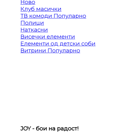
Клуб масички
ТВ комоди
Полици
Наткасни
Висечки елементи
Елементи од детски соби
Витрини
JOY - бои на радост!