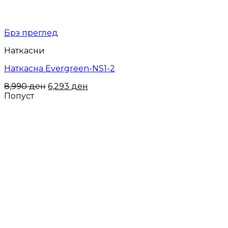
Брз преглед
Наткасни
Наткасна Evergreen-NS1-2
8,990
ден
6,293
ден
Попуст