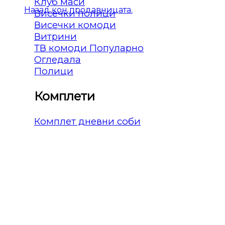
Клуб маси
Назад кон продавницата.
Висечки полици
Висечки комоди
Витрини
ТВ комоди
Огледала
Полици
Комплети
Комплет дневни соби