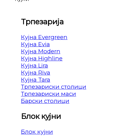
Трпезарија
Кујна Evergreen
Кујна Evia
Кујна Modern
Кујна Highline
Кујна Lira
Кујна Riva
Кујна Tara
Трпезариски столици
Трпезариски маси
Барски столици
Блок кујни
Блок кујни