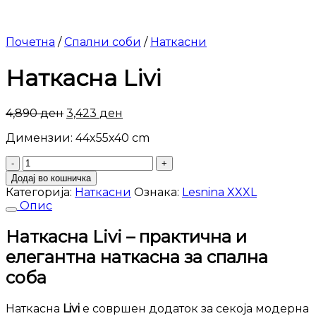
Почетна
/
Спални соби
/
Наткасни
Наткасна Livi
4,890
ден
3,423
ден
Димензии: 44x55x40 cm
Наткасна
Livi
Додај во кошничка
количина
Категорија:
Наткасни
Ознака:
Lesnina XXXL
Опис
Наткасна Livi – практична и
елегантна наткасна за спална
соба
Наткасна
Livi
е совршен додаток за секоја модерна