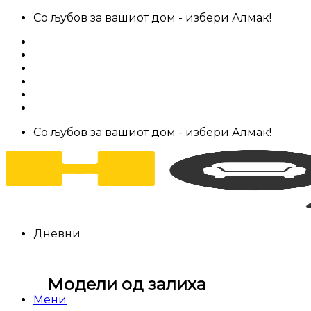
Skip
Со љубов за вашиот дом - избери Алмак!
to
За нас
content
Салони за мебел
Штофови
Најчести прашања
Контакт
Со љубов за вашиот дом - избери Алмак!
Дневни
Модели од залиха
Мени