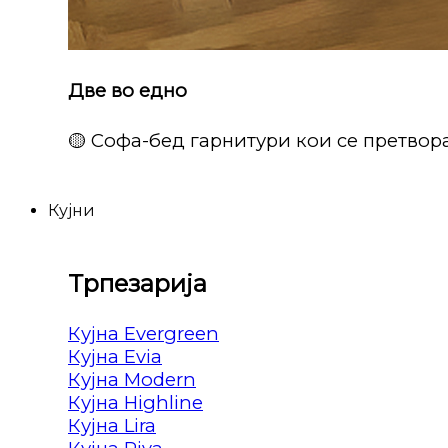
Две во едно
🟡 Софа-бед гарнитури кои се претвора
Кујни
Трпезарија
Кујна Evergreen
Кујна Evia
Кујна Modern
Кујна Highline
Кујна Lira