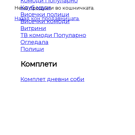
Комоди
Клуб маси
Нема продукти во кошничката.
Висечки полици
Назад кон продавницата.
Висечки комоди
Витрини
ТВ комоди
Огледала
Полици
Комплети
Комплет дневни соби