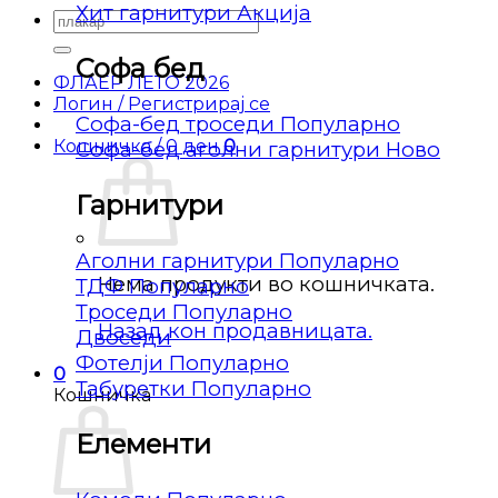
Хит гарнитури
Барај
за:
Софа бед
ФЛАЕР ЛЕТО 2026
Логин / Регистрирај се
Софа-бед троседи
Кошничка /
0
ден
0
Софа-бед аголни гарнитури
Гарнитури
Аголни гарнитури
Нема продукти во кошничката.
ТДФ
Троседи
Назад кон продавницата.
Двоседи
Фотелји
0
Табуретки
Кошничка
Елементи