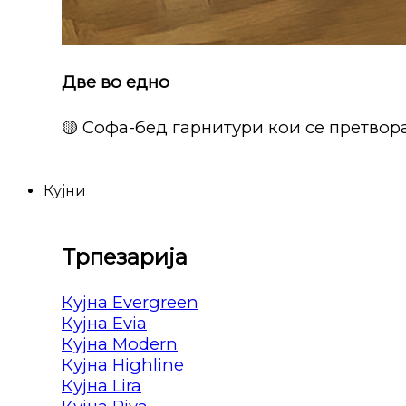
Две во едно
🟡 Софа-бед гарнитури кои се претвора
Кујни
Трпезарија
Кујна Evergreen
Кујна Evia
Кујна Modern
Кујна Highline
Кујна Lira