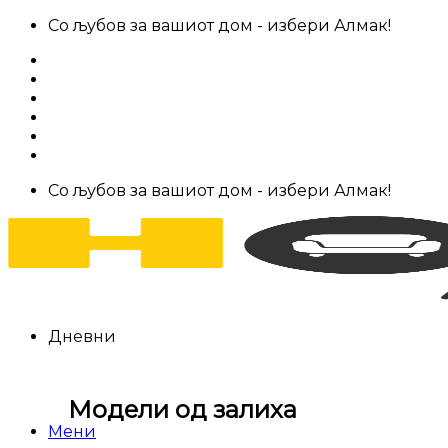
Skip
Со љубов за вашиот дом - избери Алмак!
to
За нас
content
Салони за мебел
Штофови
Најчести прашања
Контакт
Со љубов за вашиот дом - избери Алмак!
Дневни
Модели од залиха
Мени