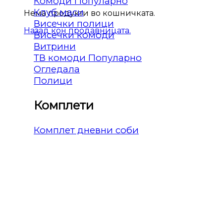
Комоди
Клуб маси
Нема продукти во кошничката.
Висечки полици
Назад кон продавницата.
Висечки комоди
Витрини
ТВ комоди
Огледала
Полици
Комплети
Комплет дневни соби