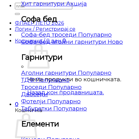
Хит гарнитури
Барај
за:
Софа бед
ФЛАЕР ЛЕТО 2026
Логин / Регистрирај се
Софа-бед троседи
Кошничка /
0
ден
0
Софа-бед аголни гарнитури
Гарнитури
Аголни гарнитури
Нема продукти во кошничката.
ТДФ
Троседи
Назад кон продавницата.
Двоседи
Фотелји
0
Табуретки
Кошничка
Елементи