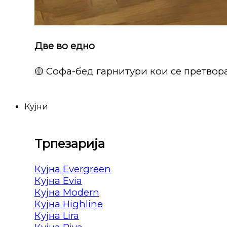
Две во едно
🟡 Софа-бед гарнитури кои се претвора
Кујни
Трпезарија
Кујна Evergreen
Кујна Evia
Кујна Modern
Кујна Highline
Кујна Lira