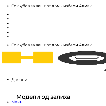
Skip
Со љубов за вашиот дом - избери Алмак!
to
За нас
content
Салони за мебел
Штофови
Најчести прашања
Контакт
Со љубов за вашиот дом - избери Алмак!
Дневни
Модели од залиха
Мени