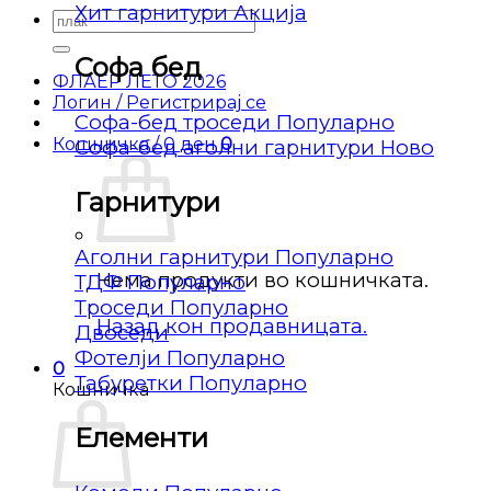
Хит гарнитури
Барај
за:
Софа бед
ФЛАЕР ЛЕТО 2026
Логин / Регистрирај се
Софа-бед троседи
Кошничка /
0
ден
0
Софа-бед аголни гарнитури
Гарнитури
Аголни гарнитури
Нема продукти во кошничката.
ТДФ
Троседи
Назад кон продавницата.
Двоседи
Фотелји
0
Табуретки
Кошничка
Елементи