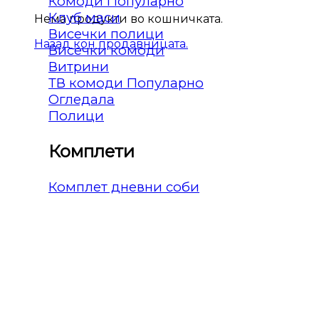
Комоди
Клуб маси
Нема продукти во кошничката.
Висечки полици
Назад кон продавницата.
Висечки комоди
Витрини
ТВ комоди
Огледала
Полици
Комплети
Комплет дневни соби