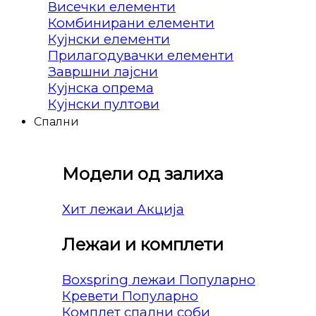
Висечки елементи
Комбинирани елементи
Кујнски елементи
Прилагодувачки елементи
Завршни лајсни
Кујнска опрема
Кујнски пултови
Спални
Модели од залиха
Хит лежаи
Лежаи и комплети
Boxspring лежаи
Кревети
Комплет спални соби