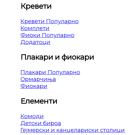
Кревети
Кревети
Комплети
Фиоки
Додатоци
Плакари и фиокари
Плакари
Ормарчиња
Фиокари
Елементи
Комоди
Детски бироа
Гејмерски и канцелариски столици