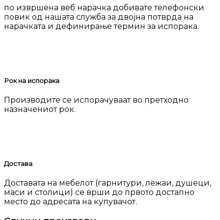
по извршена веб нарачка добивате телефонски
повик од нашата служба за двојна потврда на
нарачката и дефинирање термин за испорака.
Рок на испорака
Производите се испорачуваат во претходно
назначениот рок.
Достава
Доставата на мебелот (гарнитури, лежаи, душеци,
маси и столици) се врши до првото достапно
место до адресата на купувачот.