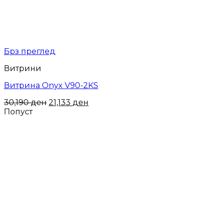
Брз преглед
Витрини
Витрина Onyx V90-2KS
30,190
ден
21,133
ден
Попуст