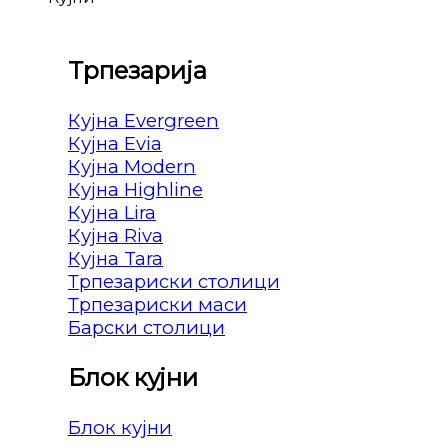
Трпезарија
Кујна Evergreen
Кујна Evia
Кујна Modern
Кујна Highline
Кујна Lira
Кујна Riva
Кујна Tara
Трпезариски столици
Трпезариски маси
Барски столици
Блок кујни
Блок кујни