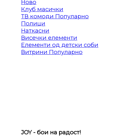
Клуб масички
ТВ комоди
Полици
Наткасни
Висечки елементи
Елементи од детски соби
Витрини
JOY - бои на радост!