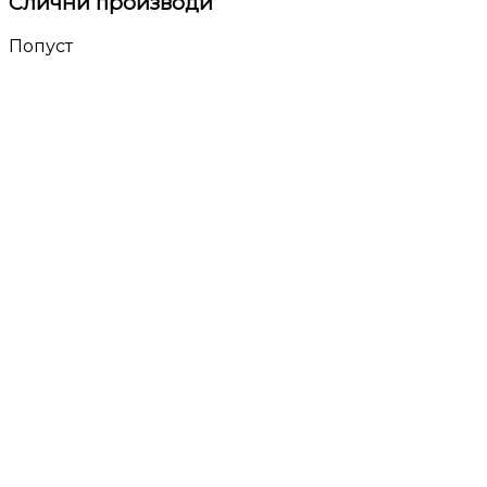
Слични производи
Попуст