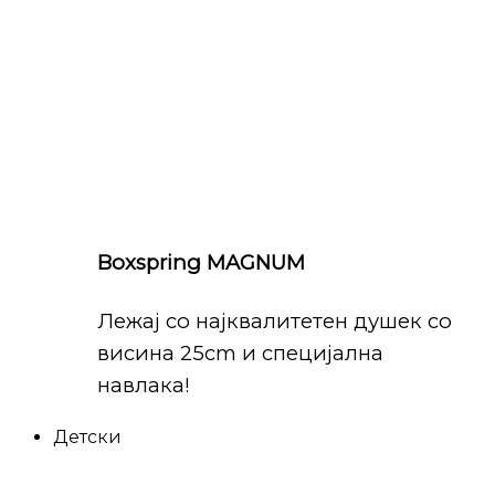
Boxspring MAGNUM
Лежај со најквалитетен душек со
висина 25cm и специјална
навлака!
Детски