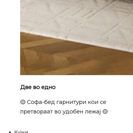
Две во едно
🟡 Софа-бед гарнитури кои се
претвораат во удобен лежај 🟡
Кујни