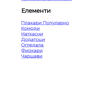
Елементи
Плакари
Комоди
Наткасни
Додатоци
Огледала
Фиокари
Чаршави