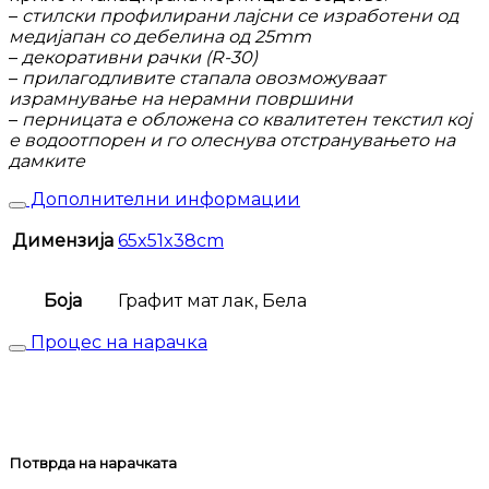
–
стилски профилирани лајсни се изработени од
медијапан со дебелина од 25mm
–
декоративни рачки (R-30)
–
прилагодливите стапала овозможуваат
израмнување на нерамни површини
–
перницата е обложена со квалитетен текстил кој
е водоотпорен и го олеснува отстранувањето на
дамките
Дополнителни информации
Димензија
65x51x38cm
Боја
Графит мат лак, Бела
Процес на нарачка
Потврда на нарачката