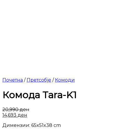
Почетна
/
Претсобје
/
Комоди
Комода Tara-K1
20,990
ден
14,693
ден
Димензии: 65x51x38 cm