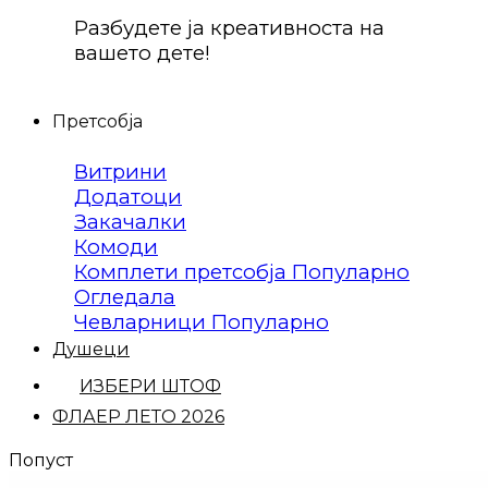
Разбудете ја креативноста на
вашето дете!
Претсобја
Витрини
Додатоци
Закачалки
Комоди
Комплети претсобја
Огледала
Чевларници
Душеци
ИЗБЕРИ ШТОФ
ФЛАЕР ЛЕТО 2026
Попуст