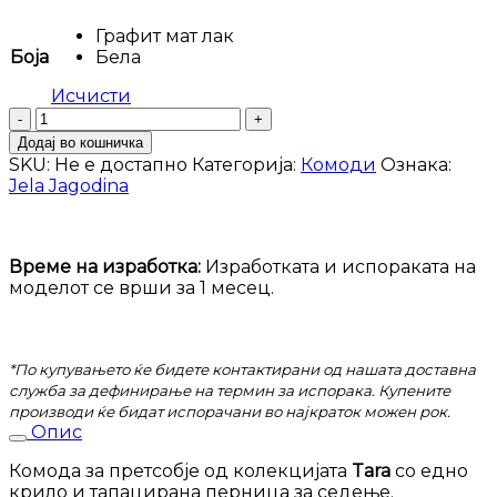
Графит мат лак
Боја
Бела
Исчисти
Комода
Tara-
Додај во кошничка
K1
SKU:
Не е достапно
Категорија:
Комоди
Ознака:
количина
Jela Jagodina
Време на изработка:
Изработката и испораката на
моделот се врши за 1 месец.
*По купувањето ќе бидете контактирани од нашата доставна
служба за дефинирање на термин за испорака. Купените
производи ќе бидат испорачани во најкраток можен рок.
Опис
Комода за претсобје од колекцијата
Tara
со едно
крило и тапацирана перница за седење.