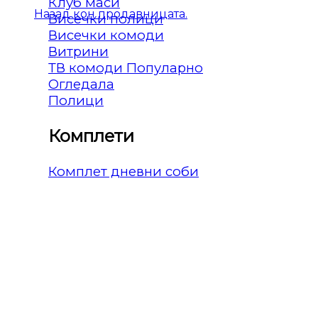
Клуб маси
Назад кон продавницата.
Висечки полици
Висечки комоди
Витрини
ТВ комоди
Огледала
Полици
Комплети
Комплет дневни соби