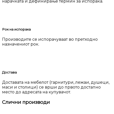
нарачката и дефинирање термин за испорака.
Рок на испорака
Производите се испорачуваат во претходно
назначениот рок.
Достава
Доставата на мебелот (гарнитури, лежаи, душеци,
маси и столици) се врши до првото достапно
место до адресата на купувачот.
Слични производи