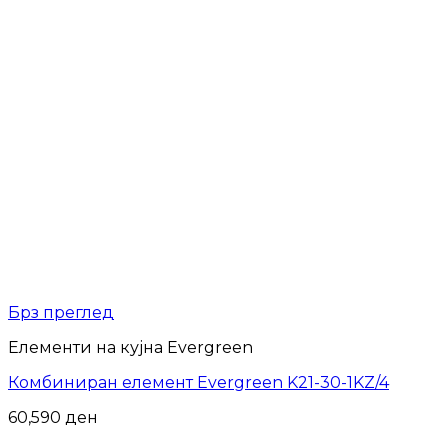
Брз преглед
Елементи на кујна Evergreen
Комбиниран елемент Evergreen K21-30-1KZ/4
60,590
ден