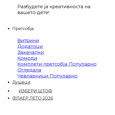
Разбудете ја креативноста на
вашето дете!
Претсобја
Витрини
Додатоци
Закачалки
Комоди
Комплети претсобја
Огледала
Чевларници
Душеци
ИЗБЕРИ ШТОФ
ФЛАЕР ЛЕТО 2026