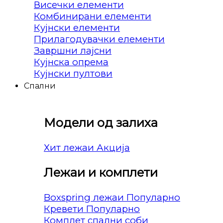
Висечки елементи
Комбинирани елементи
Кујнски елементи
Прилагодувачки елементи
Завршни лајсни
Кујнска опрема
Кујнски пултови
Спални
Модели од залиха
Хит лежаи
Лежаи и комплети
Boxspring лежаи
Кревети
Комплет спални соби