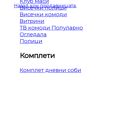
Клуб маси
Назад кон продавницата.
Висечки полици
Висечки комоди
Витрини
ТВ комоди
Огледала
Полици
Комплети
Комплет дневни соби