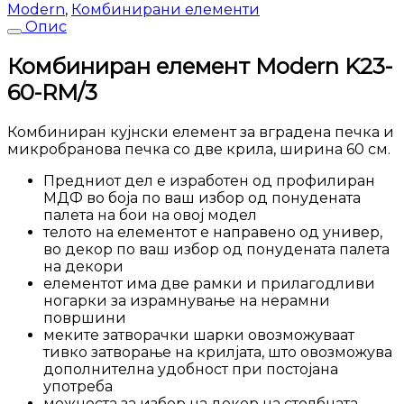
K23-
Modern
,
Комбинирани елементи
60-
Опис
RM/3
количина
Комбиниран елемент Modern K23-
60-RM/3
Комбиниран кујнски елемент за вградена печка и
микробранова печка со две крила, ширина 60 см.
Предниот дел е изработен од профилиран
МДФ во боја по ваш избор од понудената
палета на бои на овој модел
телото на елементот е направено од универ,
во декор по ваш избор од понудената палета
на декори
елементот има две рамки и прилагодливи
ногарки за израмнување на нерамни
површини
меките затворачки шарки овозможуваат
тивко затворање на крилјата, што овозможува
дополнителна удобност при постојана
употреба
можноста за избор на декор на столбната