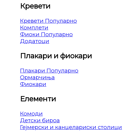
Кревети
Кревети
Комплети
Фиоки
Додатоци
Плакари и фиокари
Плакари
Ормарчиња
Фиокари
Елементи
Комоди
Детски бироа
Гејмерски и канцелариски столици