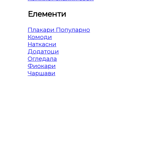
Елементи
Плакари
Комоди
Наткасни
Додатоци
Огледала
Фиокари
Чаршави