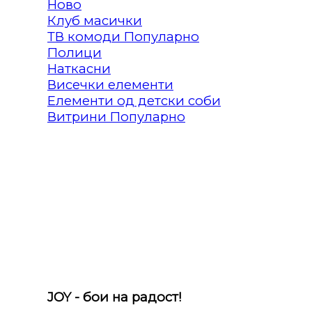
Клуб масички
ТВ комоди
Полици
Наткасни
Висечки елементи
Елементи од детски соби
Витрини
JOY - бои на радост!