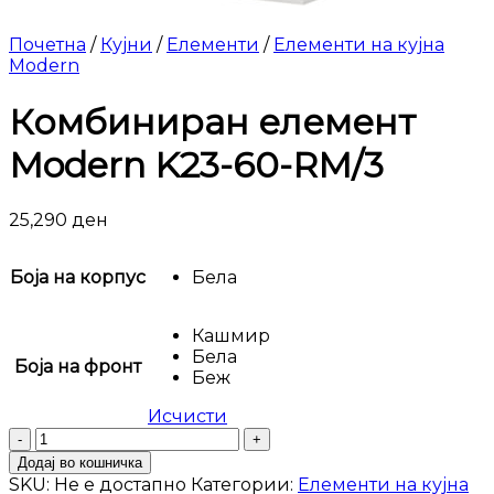
Почетна
/
Кујни
/
Елементи
/
Елементи на кујна
Modern
Комбиниран елемент
Modern K23-60-RM/3
25,290
ден
Боја на корпус
Бела
Кашмир
Бела
Боја на фронт
Беж
Исчисти
Комбиниран
елемент
Додај во кошничка
Modern
SKU:
Не е достапно
Категории:
Елементи на кујна