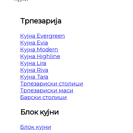
Трпезарија
Кујна Evergreen
Кујна Evia
Кујна Modern
Кујна Highline
Кујна Lira
Кујна Riva
Кујна Tara
Трпезариски столици
Трпезариски маси
Барски столици
Блок кујни
Блок кујни