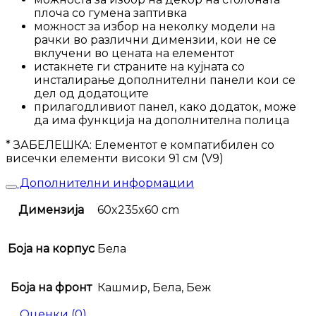
плоча со гумена заптивка
можност за избор на неколку модели на
рачки во различни димензии, кои не се
вклучени во цената на елементот
истакнете ги страните на кујната со
инсталирање дополнителни панели кои се
дел од додатоците
прилагодливиот панел, како додаток, може
да има функција на дополнителна полица
* ЗАБЕЛЕШКА: Елементот е компатибилен со
висечки елементи високи 91 см (V9)
Дополнителни информации
Димензија
60x235x60 cm
Боја на корпус
Бела
Боја на фронт
Кашмир, Бела, Беж
Оценки (0)