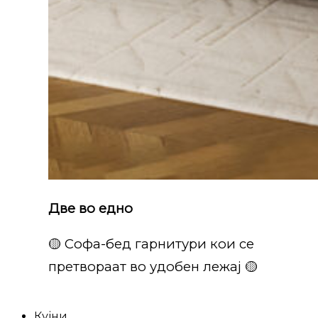
Две во едно
🟡 Софа-бед гарнитури кои се
претвораат во удобен лежај 🟡
Кујни