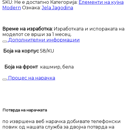
Modern
SKU:
Не е достапно
Категорија:
Елементи на кујна
K14-
Modern
Ознака:
Jela Jagodina
60-
2MBG/3
количина
Време на изработка:
Изработката и испораката на
моделот се врши за 1 месец.
Дополнителни информации
Боја на корпус
58/KU
Боја на фронт
кашмир, бела
Процес на нарачка
Потврда на нарачката
по извршена веб нарачка добивате телефонски
повик од нашата служба за двојна потврда на