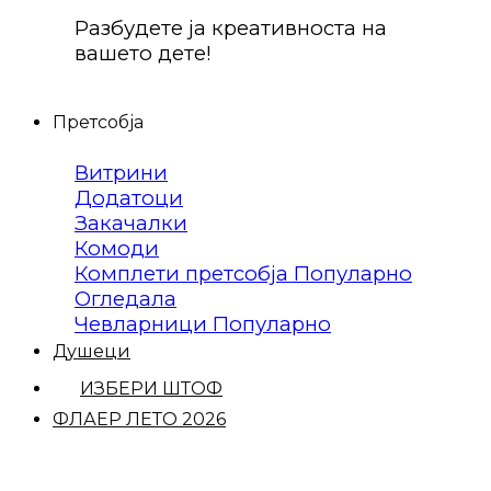
Разбудете ја креативноста на
вашето дете!
Претсобја
Витрини
Додатоци
Закачалки
Комоди
Комплети претсобја
Огледала
Чевларници
Душеци
ИЗБЕРИ ШТОФ
ФЛАЕР ЛЕТО 2026