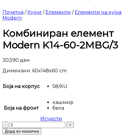
Почетна
/
Кујни
/
Елементи
/
Елементи на кујна
Modern
Комбиниран елемент
Modern K14-60-2MBG/3
30,590
ден
Димензии: 60x148x60 cm
Боја на корпус
58/KU
кашмир
Боја на фронт
бела
Исчисти
Комбиниран
елемент
Додај во кошничка