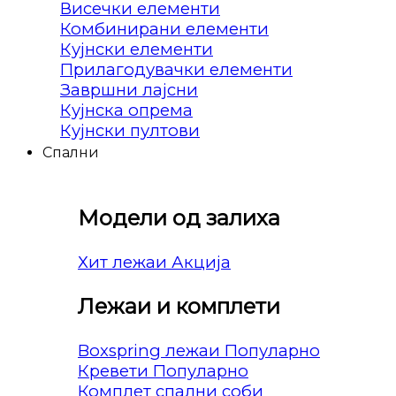
Висечки елементи
Комбинирани елементи
Кујнски елементи
Прилагодувачки елементи
Завршни лајсни
Кујнска опрема
Кујнски пултови
Спални
Модели од залиха
Хит лежаи
Лежаи и комплети
Boxspring лежаи
Кревети
Комплет спални соби