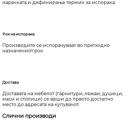
нарачката и дефинирање термин за испорака.
Рок на испорака
Производите се испорачуваат во претходно
назначениот рок.
Достава
Доставата на мебелот (гарнитури, лежаи, душеци,
маси и столици) се врши до првото достапно
место до адресата на купувачот.
Слични производи