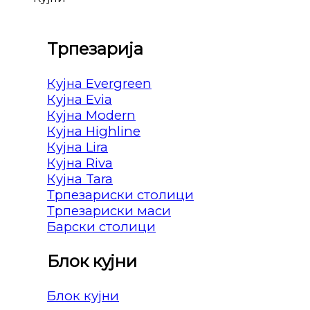
Трпезарија
Кујна Evergreen
Кујна Evia
Кујна Modern
Кујна Highline
Кујна Lira
Кујна Riva
Кујна Tara
Трпезариски столици
Трпезариски маси
Барски столици
Блок кујни
Блок кујни