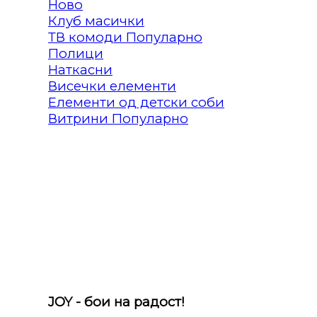
Клуб масички
ТВ комоди
Полици
Наткасни
Висечки елементи
Елементи од детски соби
Витрини
JOY - бои на радост!