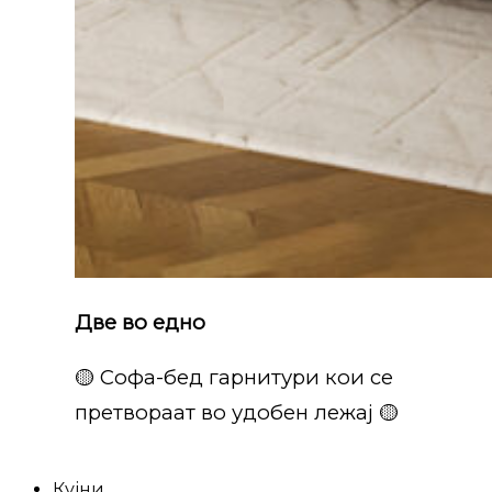
Две во едно
🟡 Софа-бед гарнитури кои се
претвораат во удобен лежај 🟡
Кујни