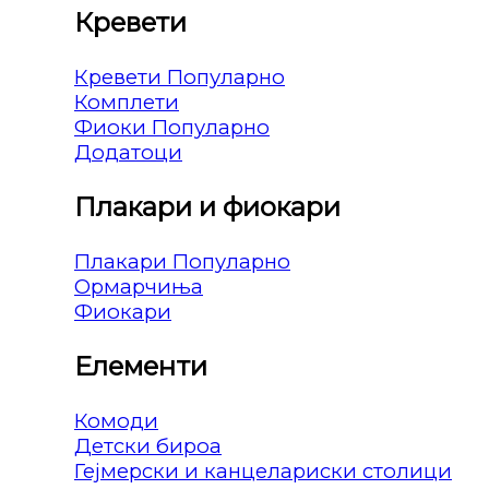
Кревети
Кревети
Комплети
Фиоки
Додатоци
Плакари и фиокари
Плакари
Ормарчиња
Фиокари
Елементи
Комоди
Детски бироа
Гејмерски и канцелариски столици