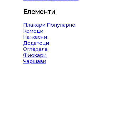
Елементи
Плакари
Комоди
Наткасни
Додатоци
Огледала
Фиокари
Чаршави