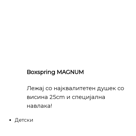
Boxspring MAGNUM
Лежај со најквалитетен душек со
висина 25cm и специјална
навлака!
Детски