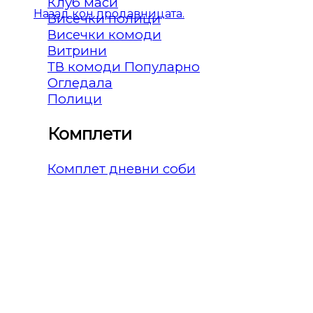
Клуб маси
Назад кон продавницата.
Висечки полици
Висечки комоди
Витрини
ТВ комоди
Огледала
Полици
Комплети
Комплет дневни соби