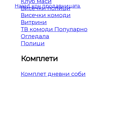
Клуб маси
Назад кон продавницата.
Висечки полици
Висечки комоди
Витрини
ТВ комоди
Огледала
Полици
Комплети
Комплет дневни соби