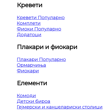
Кревети
Кревети
Комплети
Фиоки
Додатоци
Плакари и фиокари
Плакари
Ормарчиња
Фиокари
Елементи
Комоди
Детски бироа
Гејмерски и канцелариски столици