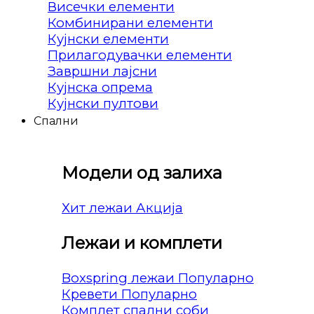
Висечки елементи
Комбинирани елементи
Кујнски елементи
Прилагодувачки елементи
Завршни лајсни
Кујнска опрема
Кујнски пултови
Спални
Модели од залиха
Хит лежаи
Лежаи и комплети
Boxspring лежаи
Кревети
Комплет спални соби