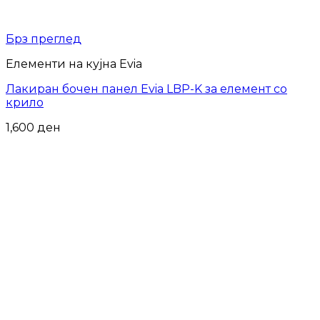
Брз преглед
Елементи на кујна Evia
Лакиран бочен панел Evia LBP-K за елемент со
крило
1,600
ден