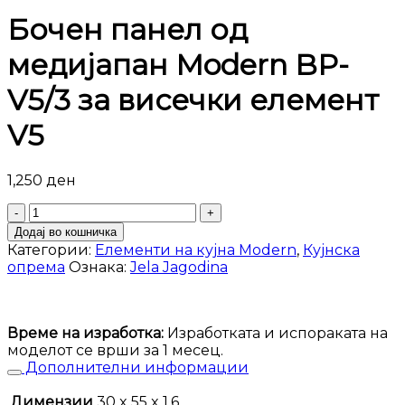
Бочен панел од
медијапан Modern BP-
V5/3 за висечки елемент
V5
1,250
ден
Бочен
панел
Додај во кошничка
од
Категории:
Елементи на кујна Modern
,
Кујнска
медијапан
опрема
Ознака:
Jela Jagodina
Modern
BP-
V5/3
за
Време на изработка:
Изработката и испораката на
висечки
моделот се врши за 1 месец.
елемент
Дополнителни информации
V5
количина
Димензии
30 x 55 x 1,6