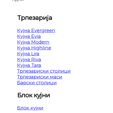
Трпезарија
Кујна Evergreen
Кујна Evia
Кујна Modern
Кујна Highline
Кујна Lira
Кујна Riva
Кујна Tara
Трпезариски столици
Трпезариски маси
Барски столици
Блок кујни
Блок кујни