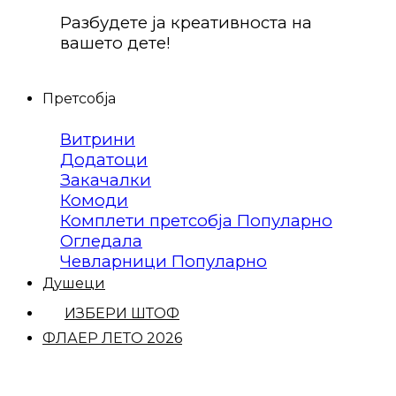
Разбудете ја креативноста на
вашето дете!
Претсобја
Витрини
Додатоци
Закачалки
Комоди
Комплети претсобја
Огледала
Чевларници
Душеци
ИЗБЕРИ ШТОФ
ФЛАЕР ЛЕТО 2026