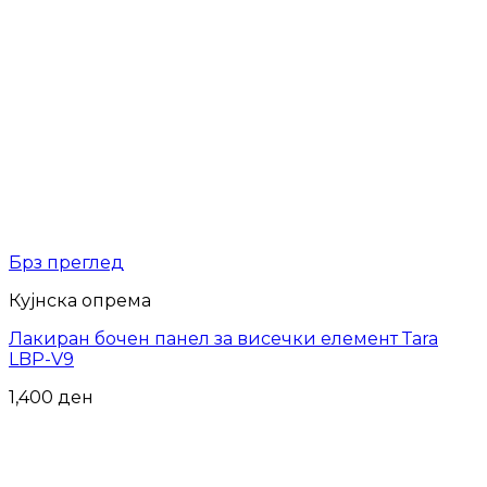
Брз преглед
Кујнска опрема
Лакиран бочен панел за висечки елемент Тara
LBP-V9
1,400
ден