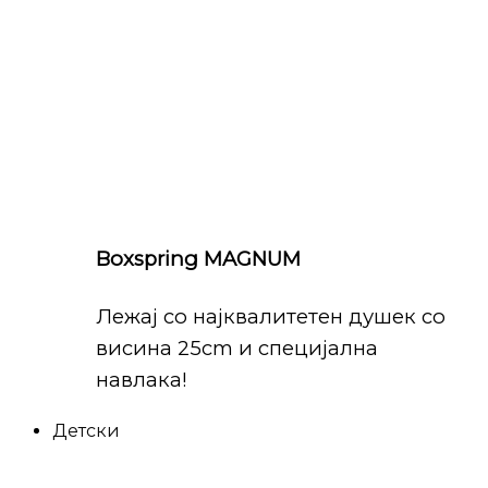
Boxspring MAGNUM
Лежај со најквалитетен душек со
висина 25cm и специјална
навлака!
Детски