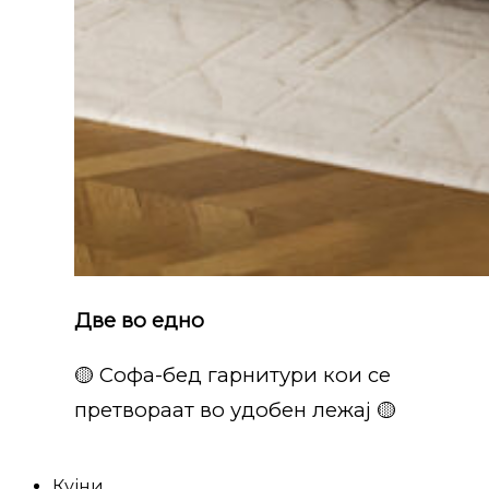
Две во едно
🟡 Софа-бед гарнитури кои се
претвораат во удобен лежај 🟡
Кујни