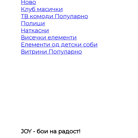
Клуб масички
ТВ комоди
Полици
Наткасни
Висечки елементи
Елементи од детски соби
Витрини
JOY - бои на радост!