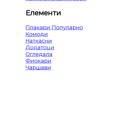
Елементи
Плакари
Комоди
Наткасни
Додатоци
Огледала
Фиокари
Чаршави