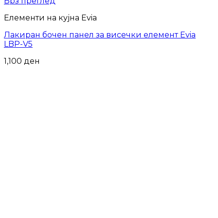
Брз преглед
Елементи на кујна Evia
Лакиран бочен панел за висечки елемент Evia
LBP-V5
1,100
ден