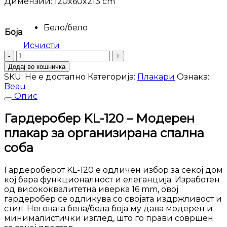
Димензии: 120x60x213 сm
Бело/бело
Боја
Исчисти
Гардеробер
КЛ
Додај во кошничка
120
SKU:
Не е достапно
Категорија:
Плакари
Ознака:
количина
Beau
Опис
Гардеробер KL-120 – Модерен
плакар за организирана спална
соба
Гардероберот KL-120 е одличен избор за секој дом
кој бара функционалност и елеганција. Изработен
од висококвалитетна иверка 16 mm, овој
гардеробер се одликува со својата издржливост и
стил. Неговата бела/бела боја му дава модерен и
минималистички изглед, што го прави совршен