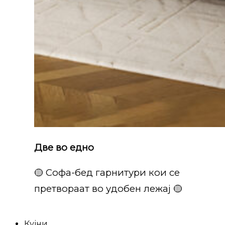
Две во едно
🟡 Софа-бед гарнитури кои се
претвораат во удобен лежај 🟡
Кујни