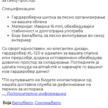
за секој простор.
Спецификации:
Гардероберна шипка за лесно организирање
на вашата облека
Материјал: Иверка 16 mm, обезбедувајќи
стабилност и долготрајна употреба
Боја: Бела/бела, за лесно вклопување во секој
ентериер
Со својот едноставен, но елегантен дизајн,
гардеробер KL-120 е идеален за вашата спална
или предсобје, додека истовремено обезбедува
доволно простор за складирање. Погледнете ја
целата понуда на almak.mk и нарачајте го вашиот
нов гардеробер денес!
*По купувањето ќе бидете контактирани од
нашата доставна служба за дефинирање на
термин за испорака.
Дополнителни информации
Боја
Бело/бело
,
Сонома/бело