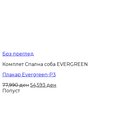
Брз преглед
Комплет Спална соба EVERGREEN
Плакар Evergreen-P3
77,990
ден
54,593
ден
Попуст