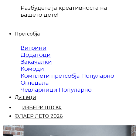
Разбудете ја креативноста на
вашето дете!
Претсобја
Витрини
Додатоци
Закачалки
Комоди
Комплети претсобја
Огледала
Чевларници
Душеци
ИЗБЕРИ ШТОФ
ФЛАЕР ЛЕТО 2026