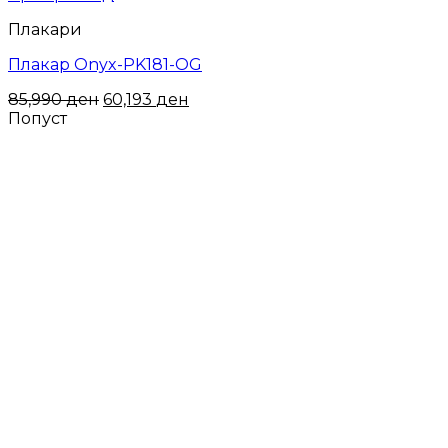
Плакари
Плакар Onyx-PK181-OG
85,990
ден
60,193
ден
Попуст