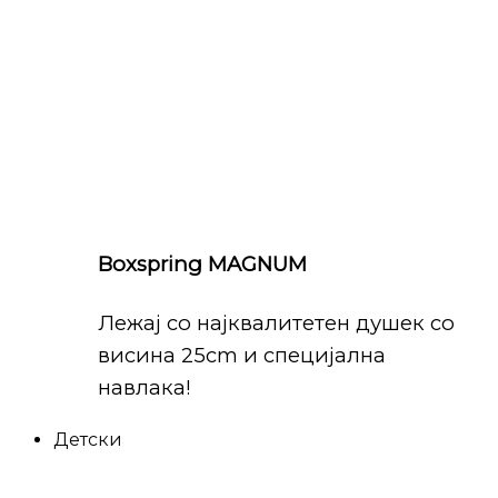
Boxspring MAGNUM
Лежај со најквалитетен душек со
висина 25cm и специјална
навлака!
Детски