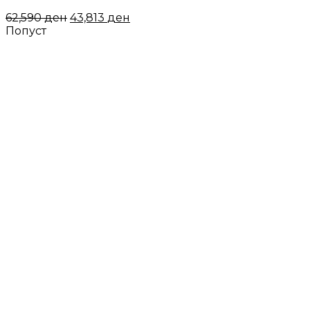
62,590
ден
43,813
ден
Попуст