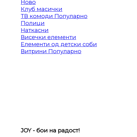
Клуб масички
ТВ комоди
Полици
Наткасни
Висечки елементи
Елементи од детски соби
Витрини
JOY - бои на радост!