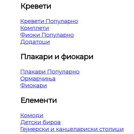
Кревети
Кревети
Комплети
Фиоки
Додатоци
Плакари и фиокари
Плакари
Ормарчиња
Фиокари
Елементи
Комоди
Детски бироа
Гејмерски и канцелариски столици