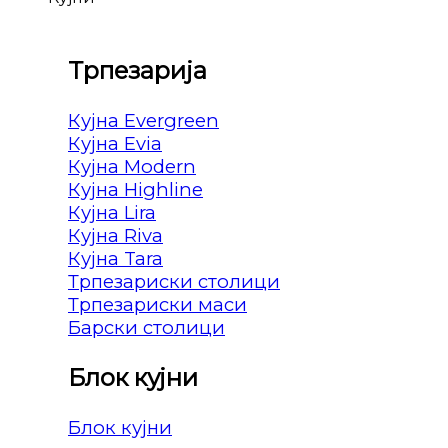
Трпезарија
Кујна Evergreen
Кујна Evia
Кујна Modern
Кујна Highline
Кујна Lira
Кујна Riva
Кујна Tara
Трпезариски столици
Трпезариски маси
Барски столици
Блок кујни
Блок кујни