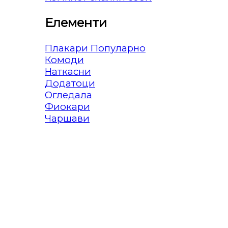
Елементи
Плакари
Комоди
Наткасни
Додатоци
Огледала
Фиокари
Чаршави