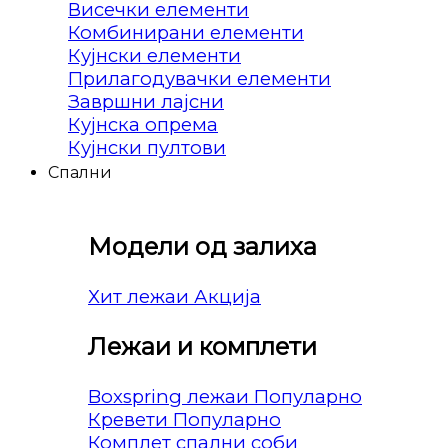
Висечки елементи
Комбинирани елементи
Кујнски елементи
Прилагодувачки елементи
Завршни лајсни
Кујнска опрема
Кујнски пултови
Спални
Модели од залиха
Хит лежаи
Лежаи и комплети
Boxspring лежаи
Кревети
Комплет спални соби