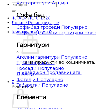
Хит гарнитури
Барај
за:
Софа бед
ФЛАЕР ЛЕТО 2026
Логин / Регистрирај се
Софа-бед троседи
Кошничка /
0
ден
0
Софа-бед аголни гарнитури
Гарнитури
Аголни гарнитури
Нема продукти во кошничката.
ТДФ
Троседи
Назад кон продавницата.
Двоседи
Фотелји
0
Табуретки
Кошничка
Елементи