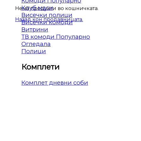
Комоди
Клуб маси
Нема продукти во кошничката.
Висечки полици
Назад кон продавницата.
Висечки комоди
Витрини
ТВ комоди
Огледала
Полици
Комплети
Комплет дневни соби