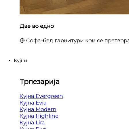
Две во едно
🟡 Софа-бед гарнитури кои се претвора
Кујни
Трпезарија
Кујна Evergreen
Кујна Evia
Кујна Modern
Кујна Highline
Кујна Lira