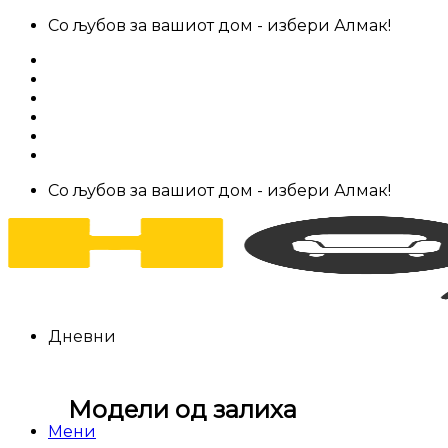
Skip
Со љубов за вашиот дом - избери Алмак!
to
За нас
content
Салони за мебел
Штофови
Најчести прашања
Контакт
Со љубов за вашиот дом - избери Алмак!
Дневни
Модели од залиха
Мени