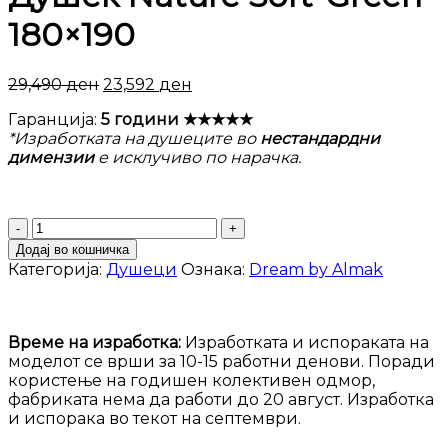
180×190
29,490
ден
23,592
ден
Гаранција:
5 години ★★★★★
*Изработката на душеците во
нестандардни
димензии
е исклучиво по нарачка.
Душек
Nature
Додај во кошничка
Soft-
Категорија:
Душеци
Ознака:
Dream by Almak
Green
180x190
количина
Време на изработка:
Изработката и испораката на
моделот се врши за 10-15 работни денови. Поради
користење на годишен колективен одмор,
фабриката нема да работи до 20 август. Изработка
и испорака во текот на септември.