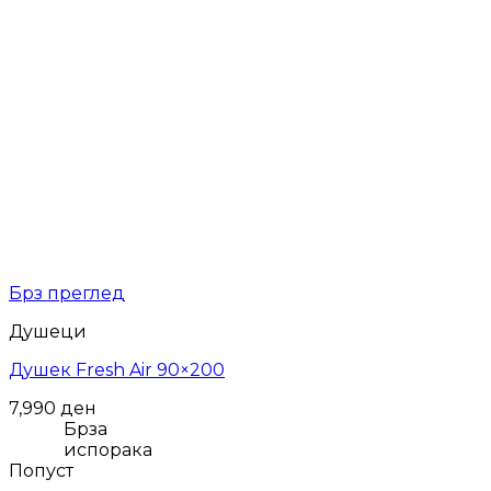
Брз преглед
Душеци
Душек Fresh Air 90×200
7,990
ден
Брза
испорака
Попуст