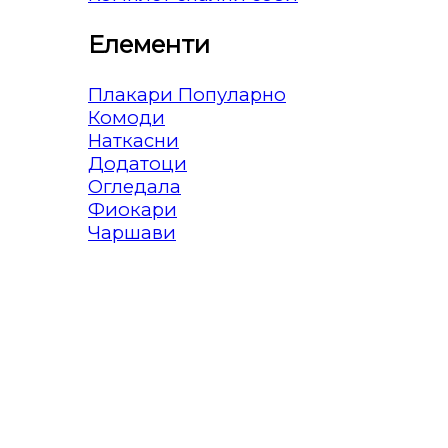
Елементи
Плакари
Комоди
Наткасни
Додатоци
Огледала
Фиокари
Чаршави