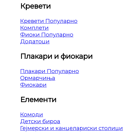
Кревети
Кревети
Комплети
Фиоки
Додатоци
Плакари и фиокари
Плакари
Ормарчиња
Фиокари
Елементи
Комоди
Детски бироа
Гејмерски и канцелариски столици