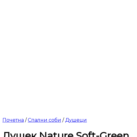
Почетна
/
Спални соби
/
Душеци
Душек Nature Soft-Green