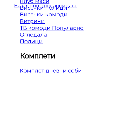
Клуб маси
Назад кон продавницата.
Висечки полици
Висечки комоди
Витрини
ТВ комоди
Огледала
Полици
Комплети
Комплет дневни соби