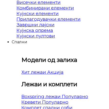
Висечки елементи
Комбинирани елементи
Кујнски елементи
Прилагодувачки елементи
Завршни лајсни
Кујнска опрема
Кујнски пултови
Спални
Модели од залиха
Хит лежаи
Лежаи и комплети
Boxspring лежаи
Кревети
Комплет спални соби