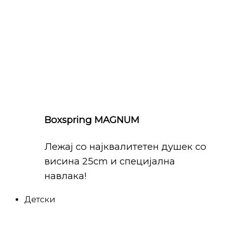
Boxspring MAGNUM
Лежај со најквалитетен душек со
висина 25cm и специјална
навлака!
Детски