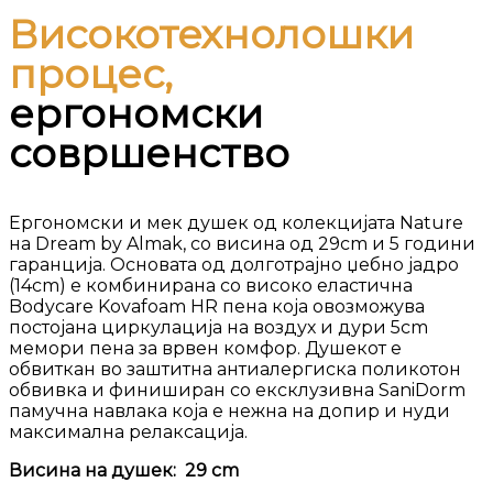
Високотехнолошки
процес,
ергономски
совршенство
Ергономски и мек душек од колекцијата Nature
на Dream by Almak, со висина од 29cm и 5 години
гаранција. Основата од долготрајно џебно јадро
(14cm) е комбинирана со високо еластична
Bodycare Kovafoam HR пена која овозможува
постојана циркулација на воздух и дури 5cm
мемори пена за врвен комфор. Душекот е
обвиткан во заштитна антиалергиска поликотон
обвивка и финиширан со ексклузивна SaniDorm
памучна навлака која е нежна на допир и нуди
максимална релаксација.
Висина на душек: 29 сm