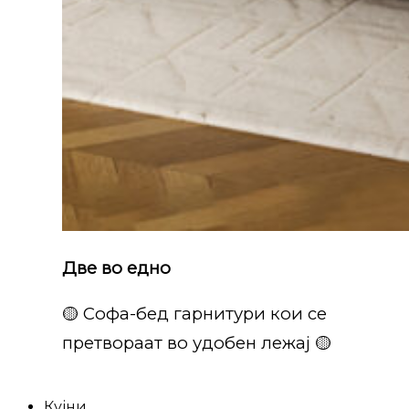
Две во едно
🟡 Софа-бед гарнитури кои се
претвораат во удобен лежај 🟡
Кујни