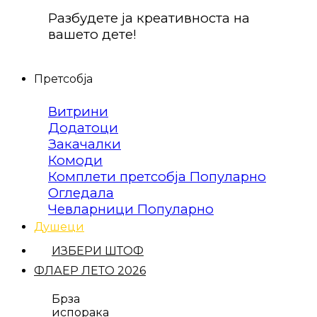
Разбудете ја креативноста на
вашето дете!
Претсобја
Витрини
Додатоци
Закачалки
Комоди
Комплети претсобја
Огледала
Чевларници
Душеци
ИЗБЕРИ ШТОФ
ФЛАЕР ЛЕТО 2026
Брза
испорака