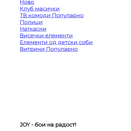
Клуб масички
ТВ комоди
Полици
Наткасни
Висечки елементи
Елементи од детски соби
Витрини
JOY - бои на радост!