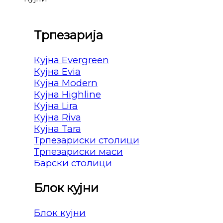
Трпезарија
Кујна Evergreen
Кујна Evia
Кујна Modern
Кујна Highline
Кујна Lira
Кујна Riva
Кујна Tara
Трпезариски столици
Трпезариски маси
Барски столици
Блок кујни
Блок кујни