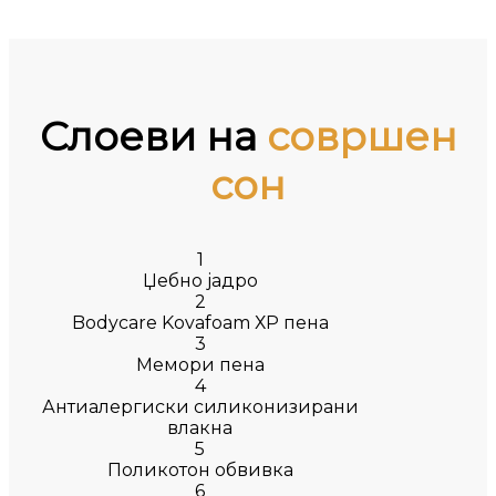
Слоеви на
совршен
сон
1
Џебно јадро
2
Bodycare Kovafoam ХР пена
3
Мемори пена
4
Антиалергиски силиконизирани
влакна
5
Поликотон обвивка
6