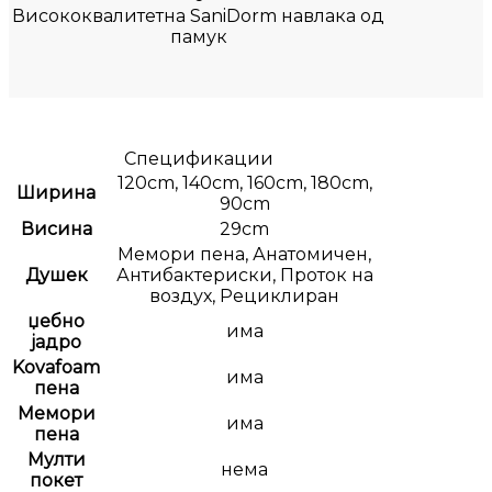
Висококвалитетна SaniDorm навлака од
памук
Спецификации
120cm, 140cm, 160cm, 180cm,
Ширина
90cm
Висина
29cm
Мемори пена, Анатомичен,
Душек
Антибактериски, Проток на
воздух, Рециклиран
џебно
има
јадро
Kovafoam
има
пена
Мемори
има
пена
Мулти
нема
покет