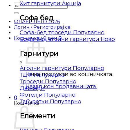
Хит гарнитури
Барај
за:
Софа бед
ФЛАЕР ЛЕТО 2026
Логин / Регистрирај се
Софа-бед троседи
Кошничка /
0
ден
0
Софа-бед аголни гарнитури
Гарнитури
Аголни гарнитури
Нема продукти во кошничката.
ТДФ
Троседи
Назад кон продавницата.
Двоседи
Фотелји
0
Табуретки
Кошничка
Елементи