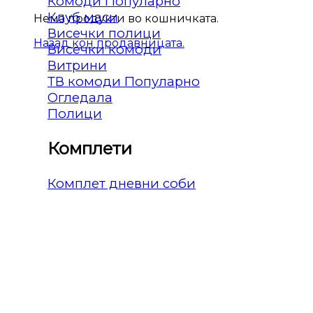
Комоди
Клуб маси
Нема продукти во кошничката.
Висечки полици
Назад кон продавницата.
Висечки комоди
Витрини
ТВ комоди
Огледала
Полици
Комплети
Комплет дневни соби