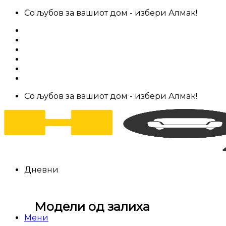
Skip
Со љубов за вашиот дом - избери Алмак!
to
За нас
content
Салони за мебел
Штофови
Најчести прашања
Контакт
Со љубов за вашиот дом - избери Алмак!
Дневни
Модели од залиха
Мени