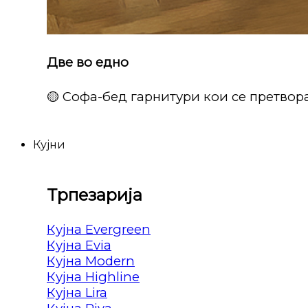
Две во едно
🟡 Софа-бед гарнитури кои се претвора
Кујни
Трпезарија
Кујна Evergreen
Кујна Evia
Кујна Modern
Кујна Highline
Кујна Lira