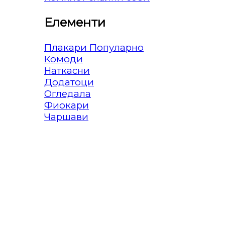
Елементи
Плакари
Комоди
Наткасни
Додатоци
Огледала
Фиокари
Чаршави