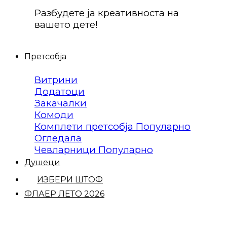
Разбудете ја креативноста на
вашето дете!
Претсобја
Витрини
Додатоци
Закачалки
Комоди
Комплети претсобја
Огледала
Чевларници
Душеци
ИЗБЕРИ ШТОФ
ФЛАЕР ЛЕТО 2026