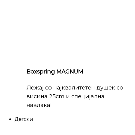
Boxspring MAGNUM
Лежај со најквалитетен душек со
висина 25cm и специјална
навлака!
Детски