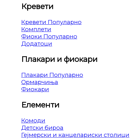
Кревети
Кревети
Комплети
Фиоки
Додатоци
Плакари и фиокари
Плакари
Ормарчиња
Фиокари
Елементи
Комоди
Детски бироа
Гејмерски и канцелариски столици