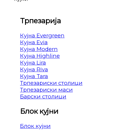
Трпезарија
Кујна Evergreen
Кујна Evia
Кујна Modern
Кујна Highline
Кујна Lira
Кујна Riva
Кујна Tara
Трпезариски столици
Трпезариски маси
Барски столици
Блок кујни
Блок кујни