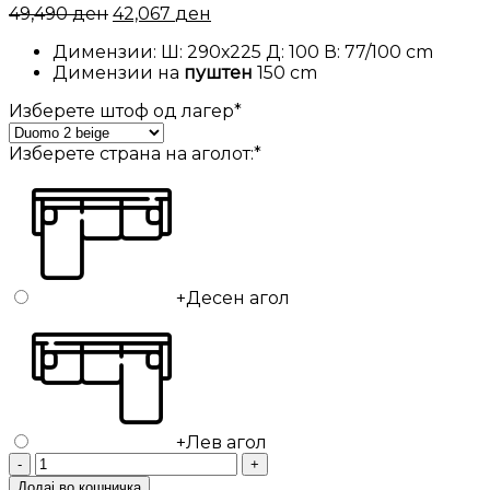
49,490
ден
42,067
ден
Димензии: Ш: 290х225 Д: 100 В: 77/100 сm
Димензии на
пуштен
150 сm
Изберете штоф од лагер
*
Изберете страна на аголот:
*
+
Десен агол
+
Лев агол
Аголна
гарнитура
Додај во кошничка