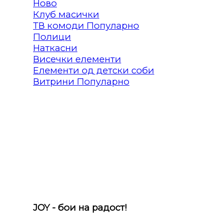
Клуб масички
ТВ комоди
Полици
Наткасни
Висечки елементи
Елементи од детски соби
Витрини
JOY - бои на радост!