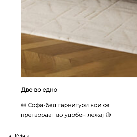
Две во едно
🟡 Софа-бед гарнитури кои се
претвораат во удобен лежај 🟡
Кујни