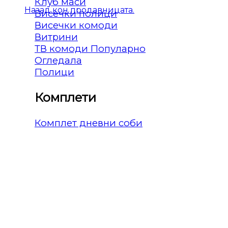
Клуб маси
Назад кон продавницата.
Висечки полици
Висечки комоди
Витрини
ТВ комоди
Огледала
Полици
Комплети
Комплет дневни соби