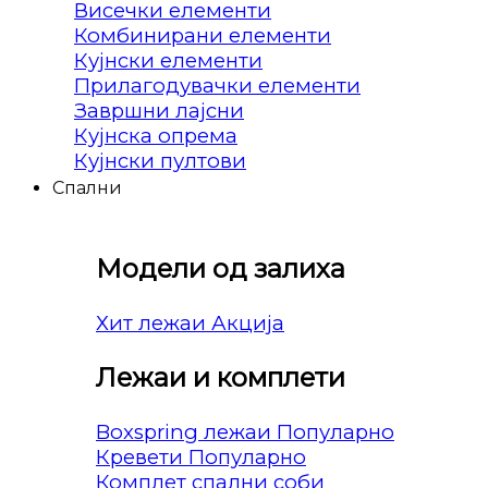
Висечки елементи
Комбинирани елементи
Кујнски елементи
Прилагодувачки елементи
Завршни лајсни
Кујнска опрема
Кујнски пултови
Спални
Модели од залиха
Хит лежаи
Лежаи и комплети
Boxspring лежаи
Кревети
Комплет спални соби