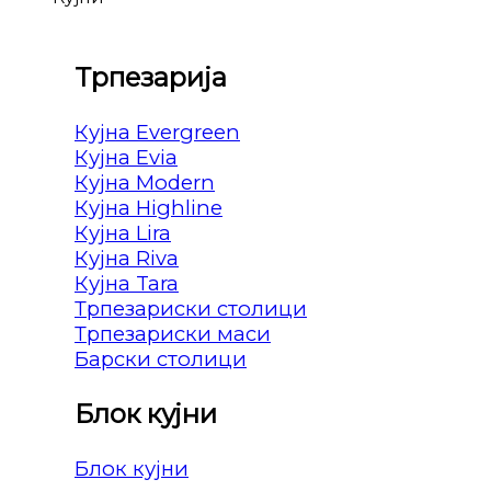
Трпезарија
Кујна Evergreen
Кујна Evia
Кујна Modern
Кујна Highline
Кујна Lira
Кујна Riva
Кујна Tara
Трпезариски столици
Трпезариски маси
Барски столици
Блок кујни
Блок кујни