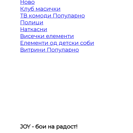
Клуб масички
ТВ комоди
Полици
Наткасни
Висечки елементи
Елементи од детски соби
Витрини
JOY - бои на радост!