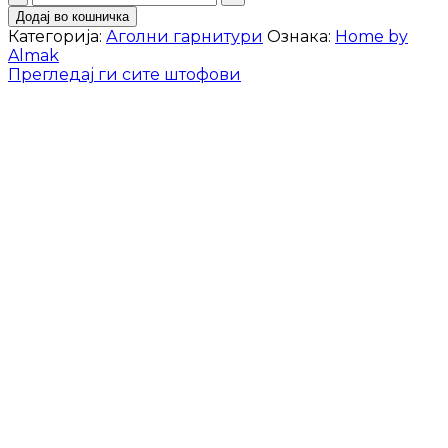
гарнитура
Додај во кошничка
Хјустон
Категорија:
Аголни гарнитури
Ознака:
Home by
Мини
Almak
количина
Прегледај ги сите штофови