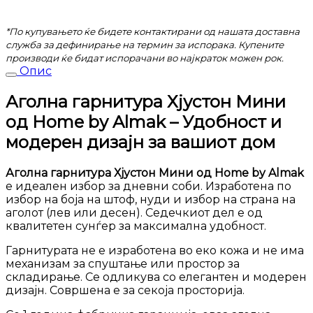
*По купувањето ќе бидете контактирани од нашата доставна
служба за дефинирање на термин за испорака. Купените
производи ќе бидат испорачани во најкраток можен рок.
Опис
Аголна гарнитура Хјустон Мини
од Home by Almak – Удобност и
модерен дизајн за вашиот дом
Аголна гарнитура Хјустон Мини од Home by Almak
е идеален избор за дневни соби. Изработена по
избор на боја на штоф, нуди и избор на страна на
аголот (лев или десен). Седечкиот дел е од
квалитетен сунѓер за максимална удобност.
Гарнитурата не е изработена во еко кожа и не има
механизам за спуштање или простор за
складирање. Се одликува со елегантен и модерен
дизајн. Совршена е за секоја просторија.