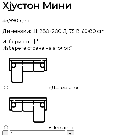
Хјустон Мини
45,990
ден
Димензии: Ш: 280×200 Д: 75 В: 60/80 cm
Избери штоф
*
Изберете страна на аголот:
*
+
Десен агол
+
Лев агол
Аголна