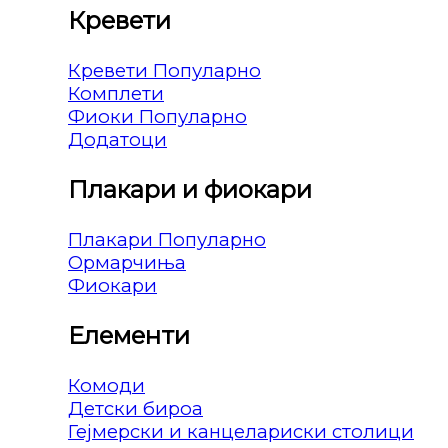
Кревети
Кревети
Комплети
Фиоки
Додатоци
Плакари и фиокари
Плакари
Ормарчиња
Фиокари
Елементи
Комоди
Детски бироа
Гејмерски и канцелариски столици