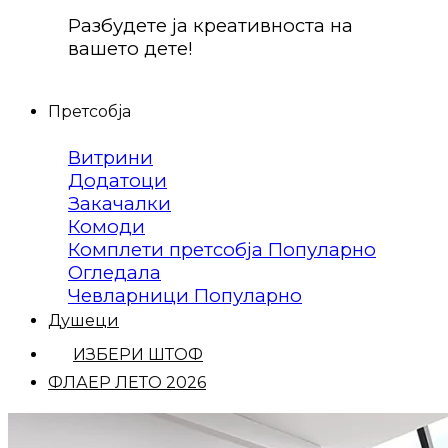
Разбудете ја креативноста на
вашето дете!
Претсобја
Витрини
Додатоци
Закачалки
Комоди
Комплети претсобја
Огледала
Чевларници
Душеци
ИЗБЕРИ ШТОФ
ФЛАЕР ЛЕТО 2026