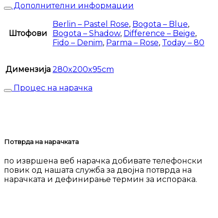
Дополнителни информации
Berlin – Pastel Rose
,
Bogota – Blue
,
Штофови
Bogota – Shadow
,
Difference – Beige
,
Fido – Denim
,
Parma – Rose
,
Today – 80
Димензија
280x200x95cm
Процес на нарачка
Потврда на нарачката
по извршена веб нарачка добивате телефонски
повик од нашата служба за двојна потврда на
нарачката и дефинирање термин за испорака.