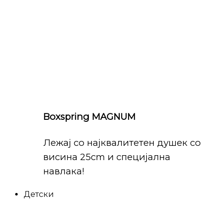
Boxspring MAGNUM
Лежај со најквалитетен душек со
висина 25cm и специјална
навлака!
Детски