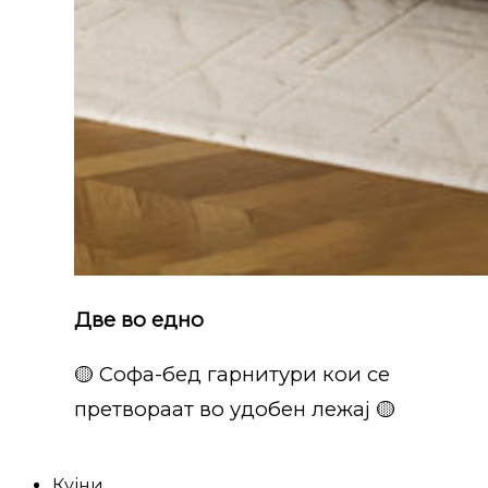
Две во едно
🟡 Софа-бед гарнитури кои се
претвораат во удобен лежај 🟡
Кујни