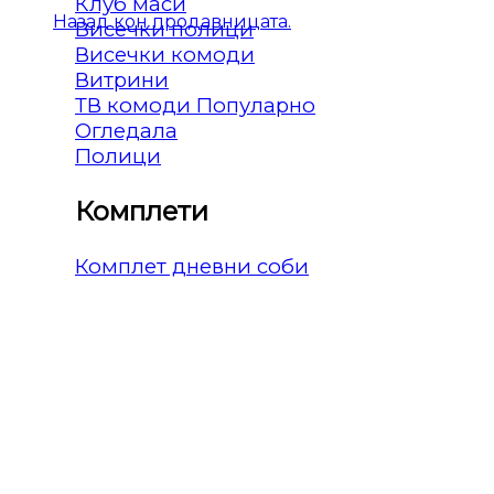
Клуб маси
Назад кон продавницата.
Висечки полици
Висечки комоди
Витрини
ТВ комоди
Огледала
Полици
Комплети
Комплет дневни соби