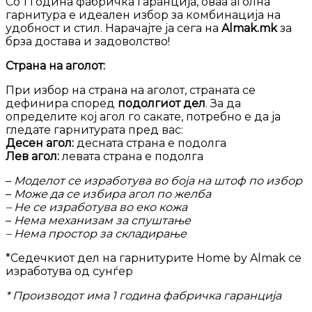
Со 1 година фабричка гаранција, оваа аголна
гарнитура е идеален избор за комбинација на
удобност и стил. Нарачајте ја сега на
Almak.mk
за
брза достава и задоволство!
Страна на аголот:
При избор на страна на аголот, страната се
дефинира според
подолгиот дел
. За да
определите кој агол го сакате, потребно е да ја
гледате гарнитурата пред вас:
Десен агол:
десната страна е подолга
Лев агол:
левата страна е подолга
–
Моделот се изработува во боја на штоф по избор
–
Може да се избира агол по желба
– Не се изработува во еко кожа
–
Нема механизам за спуштање
– Нема простор за складирање
*Седечкиот дел на гарнитурите Home by Almak се
изработува од сунѓер
* Производот има 1 година фабричка гаранција