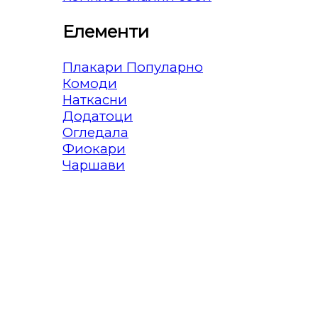
Елементи
Плакари
Комоди
Наткасни
Додатоци
Огледала
Фиокари
Чаршави