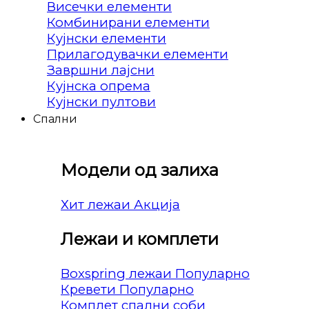
Висечки елементи
Комбинирани елементи
Кујнски елементи
Прилагодувачки елементи
Завршни лајсни
Кујнска опрема
Кујнски пултови
Спални
Модели од залиха
Хит лежаи
Лежаи и комплети
Boxspring лежаи
Кревети
Комплет спални соби