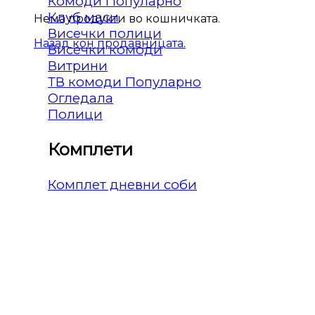
Комоди
Клуб маси
Нема продукти во кошничката.
Висечки полици
Назад кон продавницата.
Висечки комоди
Витрини
ТВ комоди
Огледала
Полици
Комплети
Комплет дневни соби