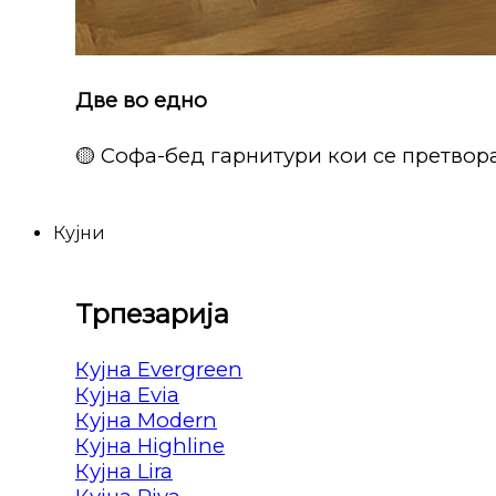
Две во едно
🟡 Софа-бед гарнитури кои се претвора
Кујни
Трпезарија
Кујна Evergreen
Кујна Evia
Кујна Modern
Кујна Highline
Кујна Lira