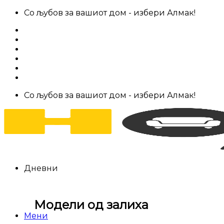
Skip
Со љубов за вашиот дом - избери Алмак!
to
За нас
content
Салони за мебел
Штофови
Најчести прашања
Контакт
Со љубов за вашиот дом - избери Алмак!
Дневни
Модели од залиха
Мени