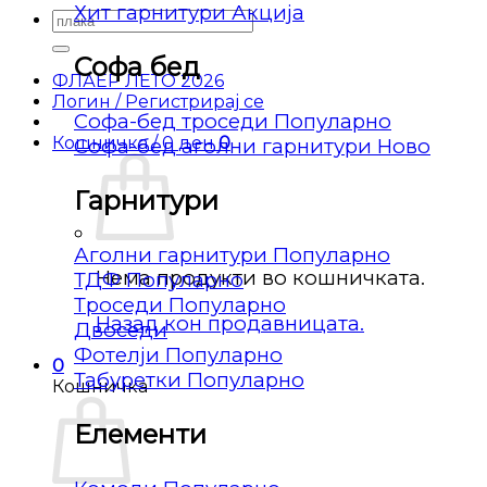
Хит гарнитури
Барај
за:
Софа бед
ФЛАЕР ЛЕТО 2026
Логин / Регистрирај се
Софа-бед троседи
Кошничка /
0
ден
0
Софа-бед аголни гарнитури
Гарнитури
Аголни гарнитури
Нема продукти во кошничката.
ТДФ
Троседи
Назад кон продавницата.
Двоседи
Фотелји
0
Табуретки
Кошничка
Елементи