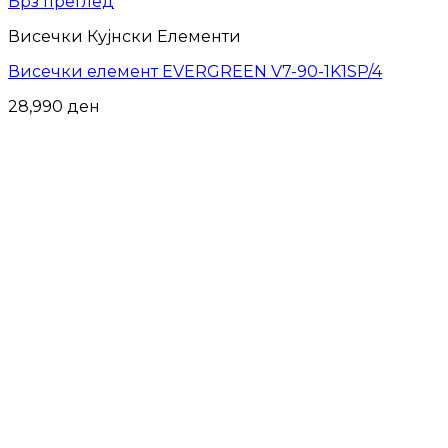
Брз преглед
Висечки Кујнски Елементи
Висечки елемент EVERGREEN V7-90-1K1SP/4
28,990
ден