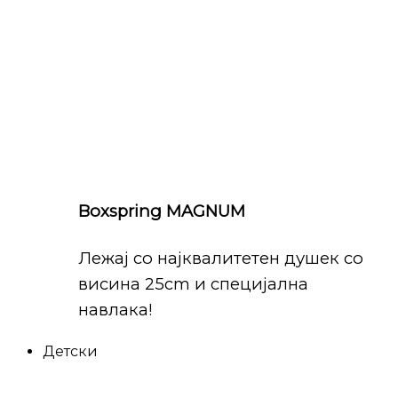
Boxspring MAGNUM
Лежај со најквалитетен душек со
висина 25cm и специјална
навлака!
Детски