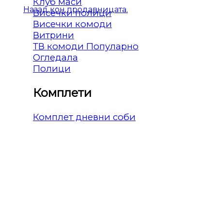
Клуб маси
Назад кон продавницата.
Висечки полици
Висечки комоди
Витрини
ТВ комоди
Огледала
Полици
Комплети
Комплет дневни соби