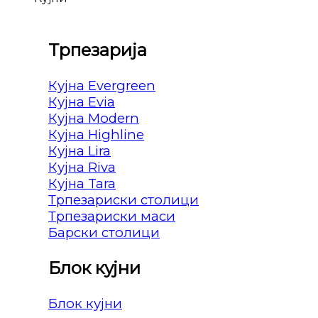
Трпезарија
Кујна Evergreen
Кујна Evia
Кујна Modern
Кујна Highline
Кујна Lira
Кујна Riva
Кујна Tara
Трпезариски столици
Трпезариски маси
Барски столици
Блок кујни
Блок кујни