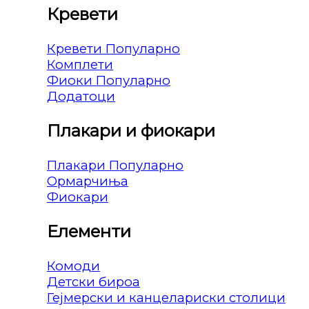
Кревети
Кревети
Комплети
Фиоки
Додатоци
Плакари и фиокари
Плакари
Ормарчиња
Фиокари
Елементи
Комоди
Детски бироа
Гејмерски и канцелариски столици