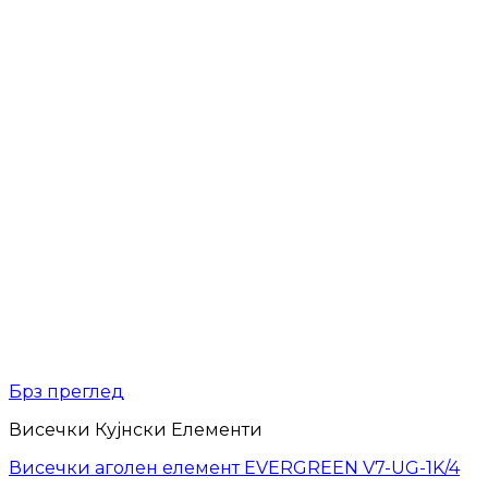
Брз преглед
Висечки Кујнски Елементи
Висечки аголен елемент EVERGREEN V7-UG-1K/4