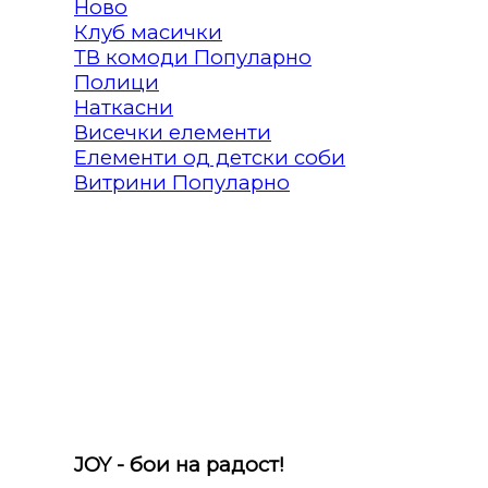
Клуб масички
ТВ комоди
Полици
Наткасни
Висечки елементи
Елементи од детски соби
Витрини
JOY - бои на радост!