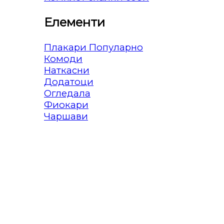
Елементи
Плакари
Комоди
Наткасни
Додатоци
Огледала
Фиокари
Чаршави