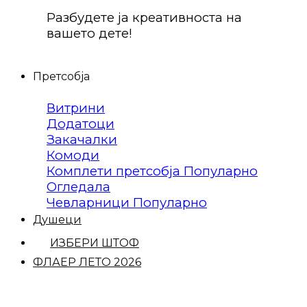
Разбудете ја креативноста на
вашето дете!
Претсобја
Витрини
Додатоци
Закачалки
Комоди
Комплети претсобја
Огледала
Чевларници
Душеци
ИЗБЕРИ ШТОФ
ФЛАЕР ЛЕТО 2026