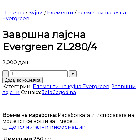
Почетна
/
Кујни
/
Елементи
/
Елементи на кујна
Evergreen
Завршна лајсна
Evergreen ZL280/4
2,000
ден
Завршна
лајсна
Додај во кошничка
Evergreen
Категории:
Елементи на кујна Evergreen
,
Завршни
ZL280/4
лајсни
Ознака:
Jela Jagodina
количина
Време на изработка:
Изработката и испораката на
моделот се врши за 1 месец.
Дополнителни информации
Димензии
280 cm