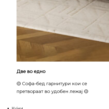
Две во едно
🟡 Софа-бед гарнитури кои се
претвораат во удобен лежај 🟡
Кујни