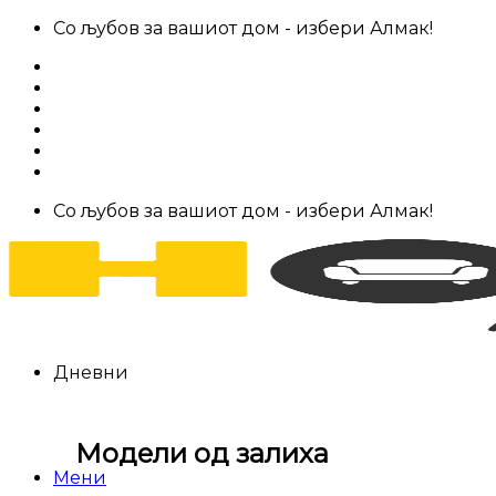
Skip
Со љубов за вашиот дом - избери Алмак!
to
За нас
content
Салони за мебел
Штофови
Најчести прашања
Контакт
Со љубов за вашиот дом - избери Алмак!
Дневни
Модели од залиха
Мени