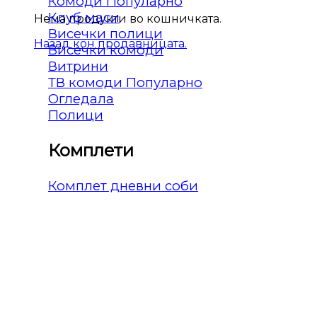
Комоди
Клуб маси
Нема продукти во кошничката.
Висечки полици
Назад кон продавницата.
Висечки комоди
Витрини
ТВ комоди
Огледала
Полици
Комплети
Комплет дневни соби