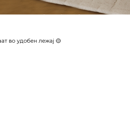
ат во удобен лежај 🟡