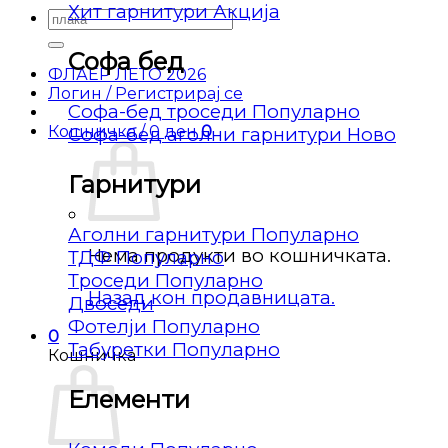
Хит гарнитури
Барај
за:
Софа бед
ФЛАЕР ЛЕТО 2026
Логин / Регистрирај се
Софа-бед троседи
Кошничка /
0
ден
0
Софа-бед аголни гарнитури
Гарнитури
Аголни гарнитури
Нема продукти во кошничката.
ТДФ
Троседи
Назад кон продавницата.
Двоседи
Фотелји
0
Табуретки
Кошничка
Елементи