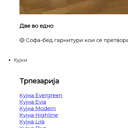
Две во едно
🟡 Софа-бед гарнитури кои се претвора
Кујни
Трпезарија
Кујна Evergreen
Кујна Evia
Кујна Modern
Кујна Highline
Кујна Lira