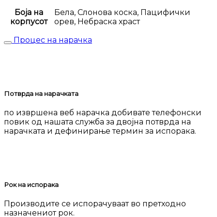
Боја на
Бела, Слонова коска, Пацифички
корпусот
орев, Небраска храст
Процес на нарачка
Потврда на нарачката
по извршена веб нарачка добивате телефонски
повик од нашата служба за двојна потврда на
нарачката и дефинирање термин за испорака.
Рок на испорака
Производите се испорачуваат во претходно
назначениот рок.