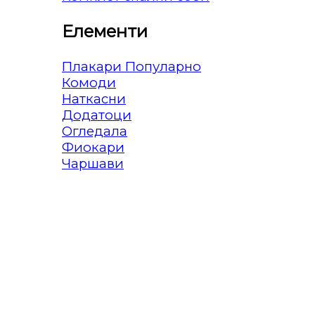
Елементи
Плакари
Комоди
Наткасни
Додатоци
Огледала
Фиокари
Чаршави