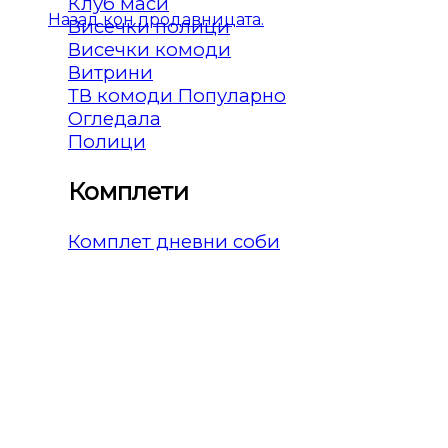
Клуб маси
Назад кон продавницата.
Висечки полици
Висечки комоди
Витрини
ТВ комоди
Огледала
Полици
Комплети
Комплет дневни соби