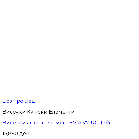
Брз преглед
Висечки Кујнски Елементи
Висечки аголен елемент EVIA V7-UG-1K/4
15,890
ден