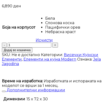
6,890
ден
Бела
Слонова коска
Боја на корпусот
Пацифички орев
Небраска храст
Исчисти
Висечки
елемент
Додај во кошничка
Modern
SKU:
Не е достапно
Категории:
Висечки Кујнски
V7-
Елементи
,
Елементи на кујна Modern
Ознака:
Jela
15-
Jagodina
P
количина
Време на изработка:
Изработката и испораката на
моделот се врши за 1 месец.
Дополнителни информации
Димензии
15 x 72 x 30