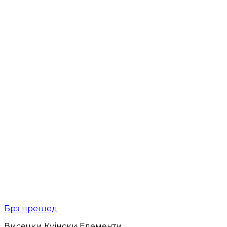
Брз преглед
Висечки Кујнски Елементи