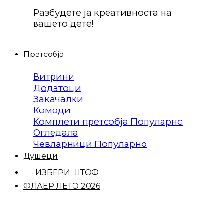
Разбудете ја креативноста на
вашето дете!
Претсобја
Витрини
Додатоци
Закачалки
Комоди
Комплети претсобја
Огледала
Чевларници
Душеци
ИЗБЕРИ ШТОФ
ФЛАЕР ЛЕТО 2026