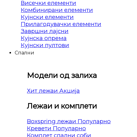
Висечки елементи
Комбинирани елементи
Кујнски елементи
Прилагодувачки елементи
Завршни лајсни
Кујнска опрема
Кујнски пултови
Спални
Модели од залиха
Хит лежаи
Лежаи и комплети
Boxspring лежаи
Кревети
Комплет спални соби