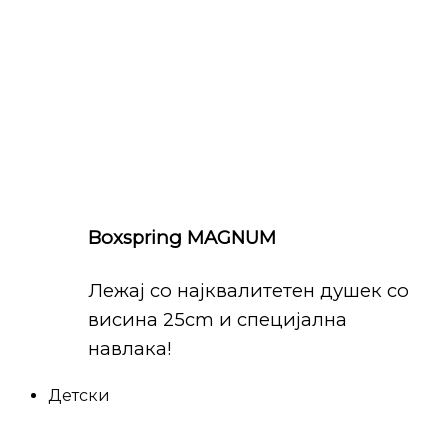
Boxspring MAGNUM
Лежај со најквалитетен душек со
висина 25cm и специјална
навлака!
Детски