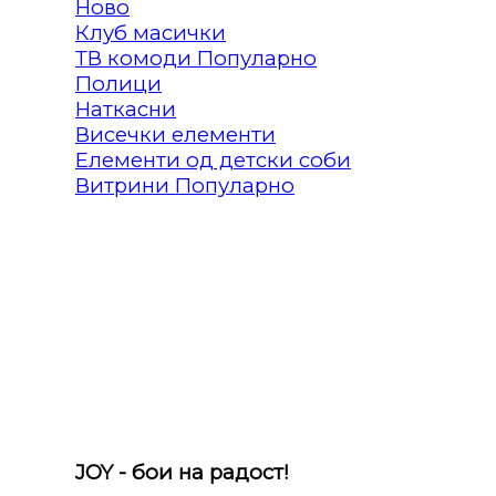
Клуб масички
ТВ комоди
Полици
Наткасни
Висечки елементи
Елементи од детски соби
Витрини
JOY - бои на радост!