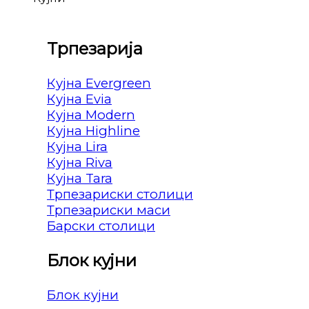
Трпезарија
Кујна Evergreen
Кујна Evia
Кујна Modern
Кујна Highline
Кујна Lira
Кујна Riva
Кујна Tara
Трпезариски столици
Трпезариски маси
Барски столици
Блок кујни
Блок кујни