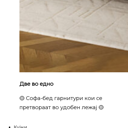
Две во едно
🟡 Софа-бед гарнитури кои се
претвораат во удобен лежај 🟡
Кујни