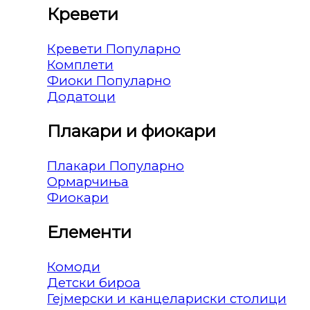
Кревети
Кревети
Комплети
Фиоки
Додатоци
Плакари и фиокари
Плакари
Ормарчиња
Фиокари
Елементи
Комоди
Детски бироа
Гејмерски и канцелариски столици