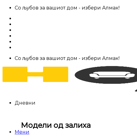
Skip
Со љубов за вашиот дом - избери Алмак!
to
За нас
content
Салони за мебел
Штофови
Најчести прашања
Контакт
Со љубов за вашиот дом - избери Алмак!
Дневни
Модели од залиха
Мени