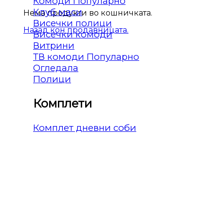
Комоди
Клуб маси
Нема продукти во кошничката.
Висечки полици
Назад кон продавницата.
Висечки комоди
Витрини
ТВ комоди
Огледала
Полици
Комплети
Комплет дневни соби