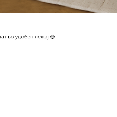
ат во удобен лежај 🟡