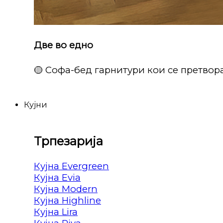
Две во едно
🟡 Софа-бед гарнитури кои се претвора
Кујни
Трпезарија
Кујна Evergreen
Кујна Evia
Кујна Modern
Кујна Highline
Кујна Lira