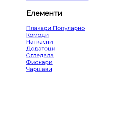
Елементи
Плакари
Комоди
Наткасни
Додатоци
Огледала
Фиокари
Чаршави