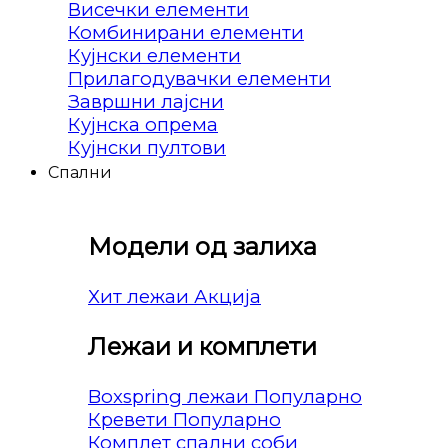
Висечки елементи
Комбинирани елементи
Кујнски елементи
Прилагодувачки елементи
Завршни лајсни
Кујнска опрема
Кујнски пултови
Спални
Модели од залиха
Хит лежаи
Лежаи и комплети
Boxspring лежаи
Кревети
Комплет спални соби