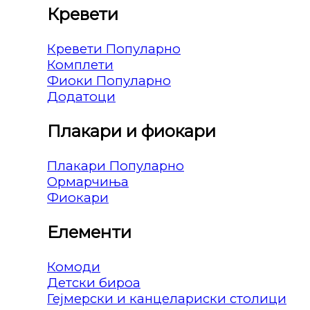
Кревети
Кревети
Комплети
Фиоки
Додатоци
Плакари и фиокари
Плакари
Ормарчиња
Фиокари
Елементи
Комоди
Детски бироа
Гејмерски и канцелариски столици