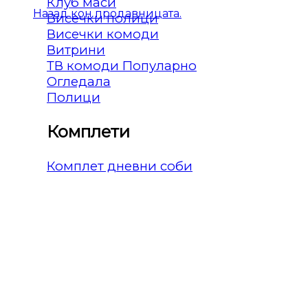
Клуб маси
Назад кон продавницата.
Висечки полици
Висечки комоди
Витрини
ТВ комоди
Огледала
Полици
Комплети
Комплет дневни соби