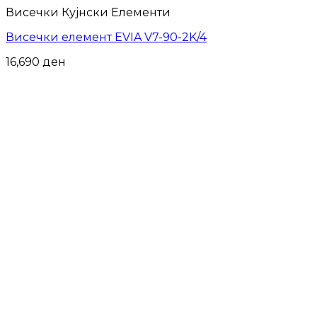
Висечки Кујнски Елементи
Висечки елемент EVIA V7-90-2K/4
16,690
ден