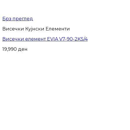
Брз преглед
Висечки Кујнски Елементи
Висечки елемент EVIA V7-90-2KS/4
19,990
ден