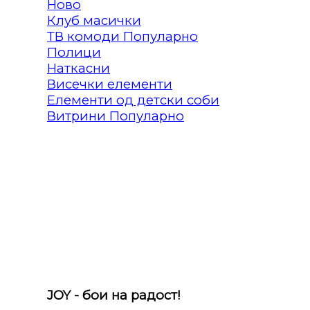
Клуб масички
ТВ комоди
Полици
Наткасни
Висечки елементи
Елементи од детски соби
Витрини
JOY - бои на радост!