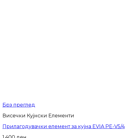
Брз преглед
Висечки Кујнски Елементи
Прилагодувачки елемент за кујна EVIA PE-V5/4
1,400
ден