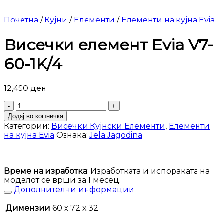
Почетна
/
Кујни
/
Елементи
/
Елементи на кујна Evia
Висечки елемент Evia V7-
60-1K/4
12,490
ден
Висечки
елемент
Додај во кошничка
Evia
Категории:
Висечки Кујнски Елементи
,
Елементи
V7-
на кујна Evia
Ознака:
Jela Jagodina
60-
1K/4
количина
Време на изработка:
Изработката и испораката на
моделот се врши за 1 месец.
Дополнителни информации
Димензии
60 x 72 x 32