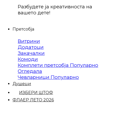
Разбудете ја креативноста на
вашето дете!
Претсобја
Витрини
Додатоци
Закачалки
Комоди
Комплети претсобја
Огледала
Чевларници
Душеци
ИЗБЕРИ ШТОФ
ФЛАЕР ЛЕТО 2026