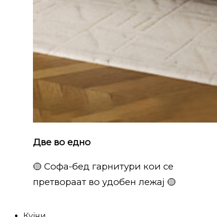
Две во едно
🟡 Софа-бед гарнитури кои се
претвораат во удобен лежај 🟡
Кујни