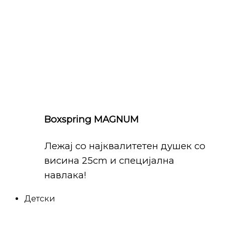
Boxspring MAGNUM
Лежај со најквалитетен душек со
висина 25cm и специјална
навлака!
Детски