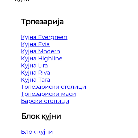
Трпезарија
Кујна Evergreen
Кујна Evia
Кујна Modern
Кујна Highline
Кујна Lira
Кујна Riva
Кујна Tara
Трпезариски столици
Трпезариски маси
Барски столици
Блок кујни
Блок кујни