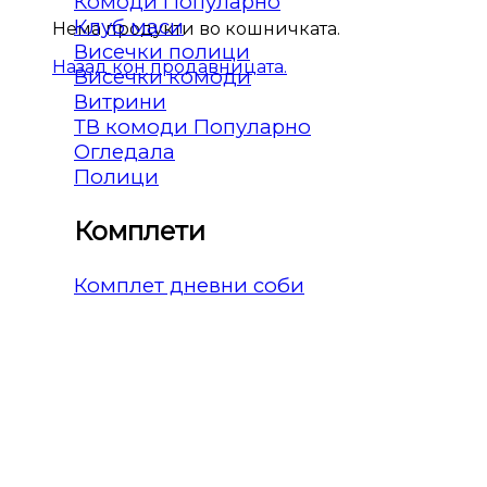
Комоди
Клуб маси
Нема продукти во кошничката.
Висечки полици
Назад кон продавницата.
Висечки комоди
Витрини
ТВ комоди
Огледала
Полици
Комплети
Комплет дневни соби