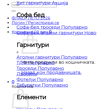
Хит гарнитури
Барај
за:
Софа бед
ФЛАЕР ЛЕТО 2026
Логин / Регистрирај се
Софа-бед троседи
Кошничка /
0
ден
0
Софа-бед аголни гарнитури
Гарнитури
Аголни гарнитури
Нема продукти во кошничката.
ТДФ
Троседи
Назад кон продавницата.
Двоседи
Фотелји
0
Табуретки
Кошничка
Елементи