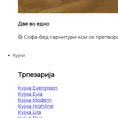
Две во едно
🟡 Софа-бед гарнитури кои се претвора
Кујни
Трпезарија
Кујна Evergreen
Кујна Evia
Кујна Modern
Кујна Highline
Кујна Lira