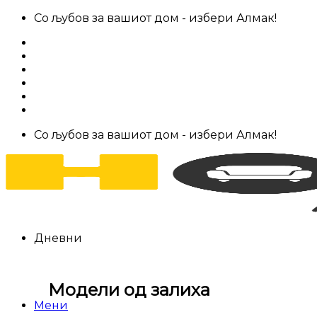
Skip
Со љубов за вашиот дом - избери Алмак!
to
За нас
content
Салони за мебел
Штофови
Најчести прашања
Контакт
Со љубов за вашиот дом - избери Алмак!
Дневни
Модели од залиха
Мени