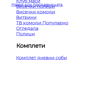
Клуб маси
Назад кон продавницата.
Висечки полици
Висечки комоди
Витрини
ТВ комоди
Огледала
Полици
Комплети
Комплет дневни соби