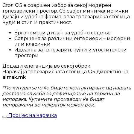
Стол Ф5 е совршен избор за секој модерен
трпезариски простор. Со својот минималистички
дизајн и удобна форма, оваа трпезариска столица
нуди и стил и практичност.
Ергономски дизајн за удобно седење
Совршена за различни ентериери – модерни
или класични
Идеална за трпезарии, кујни и угостителски
простори
Додади елеганција во секој оброк.
Нарачај ја трпезариската столица Ф5 директно на
almak.mk
!
*По купувањето ќе бидете контактирани од нашата
доставна служба за дефинирање на термин за
испорака. Купените производи ќе бидат
испорачани во најкраток можен рок.
Процес на нарачка