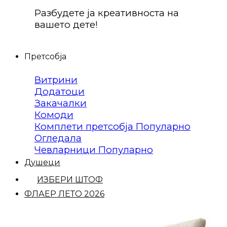
Разбудете ја креативноста на
вашето дете!
Претсобја
Витрини
Додатоци
Закачалки
Комоди
Комплети претсобја
Огледала
Чевларници
Душеци
ИЗБЕРИ ШТОФ
ФЛАЕР ЛЕТО 2026