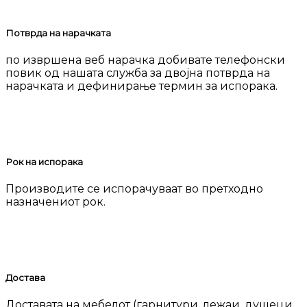
Потврда на нарачката
по извршена веб нарачка добивате телефонски
повик од нашата служба за двојна потврда на
нарачката и дефинирање термин за испорака.
Рок на испорака
Производите се испорачуваат во претходно
назначениот рок.
Достава
Доставата на мебелот (гарнитури, лежаи, душеци,