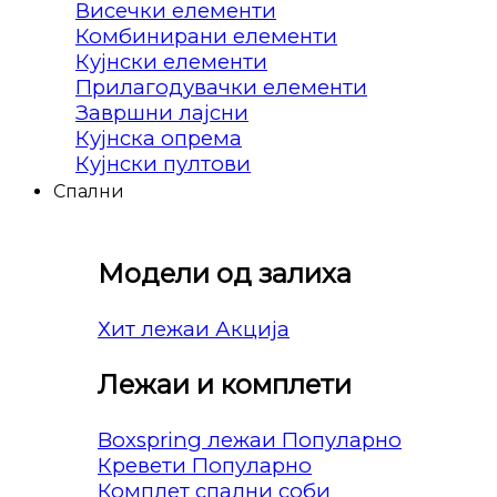
Висечки елементи
Комбинирани елементи
Кујнски елементи
Прилагодувачки елементи
Завршни лајсни
Кујнска опрема
Кујнски пултови
Спални
Модели од залиха
Хит лежаи
Лежаи и комплети
Boxspring лежаи
Кревети
Комплет спални соби