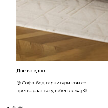
Две во едно
🟡 Софа-бед гарнитури кои се
претвораат во удобен лежај 🟡
Кујни