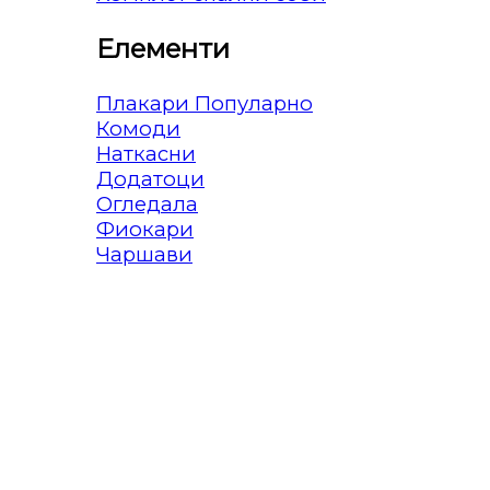
Елементи
Плакари
Комоди
Наткасни
Додатоци
Огледала
Фиокари
Чаршави