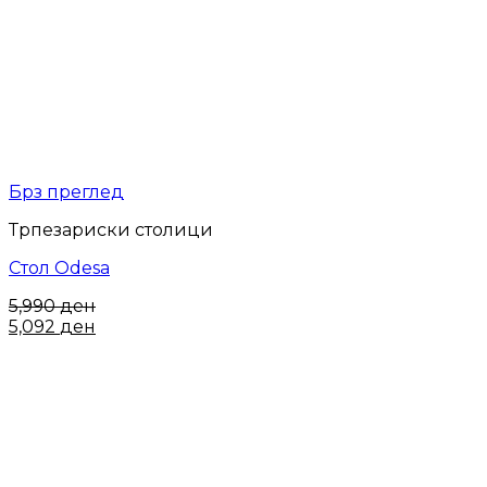
Брз преглед
Трпезариски столици
Стол Odesa
5,990
ден
5,092
ден