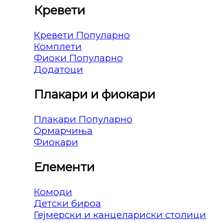
Кревети
Кревети
Комплети
Фиоки
Додатоци
Плакари и фиокари
Плакари
Ормарчиња
Фиокари
Елементи
Комоди
Детски бироа
Гејмерски и канцелариски столици