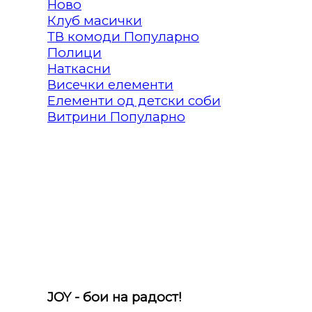
Клуб масички
ТВ комоди
Полици
Наткасни
Висечки елементи
Елементи од детски соби
Витрини
JOY - бои на радост!