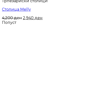
Трпезариски столици
Столица Melly
4,200
ден
2,940
ден
Попуст