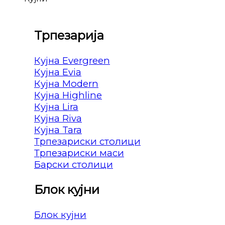
Трпезарија
Кујна Evergreen
Кујна Evia
Кујна Modern
Кујна Highline
Кујна Lira
Кујна Riva
Кујна Tara
Трпезариски столици
Трпезариски маси
Барски столици
Блок кујни
Блок кујни