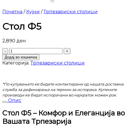
Почетна
/
Кујни
/
Трпезариски столици
Стол Ф5
2,890
ден
Стол
Ф5
Додај во кошничка
количина
Категорија:
Трпезариски столици
*По купувањето ќе бидете контактирани од нашата доставна
служба за дефинирање на термин за испорака. Купените
производи ќе бидат испорачани во најкраток можен рок.
Опис
Стол Ф5 – Комфор и Елеганција во
Вашата Трпезарија