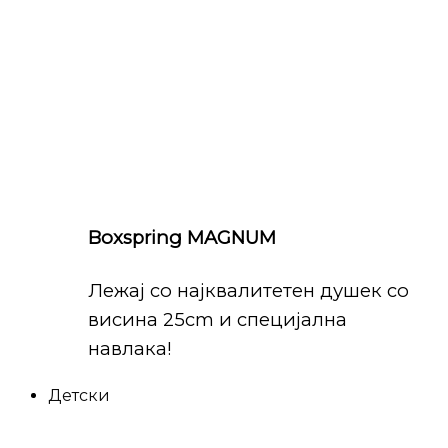
Boxspring MAGNUM
Лежај со најквалитетен душек со
висина 25cm и специјална
навлака!
Детски