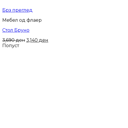
Брз преглед
Мебел од флаер
Стол Бруно
Original
Current
3,690
ден
3,140
ден
price
price
Попуст
was:
is:
3,690 ден.
3,140 ден.