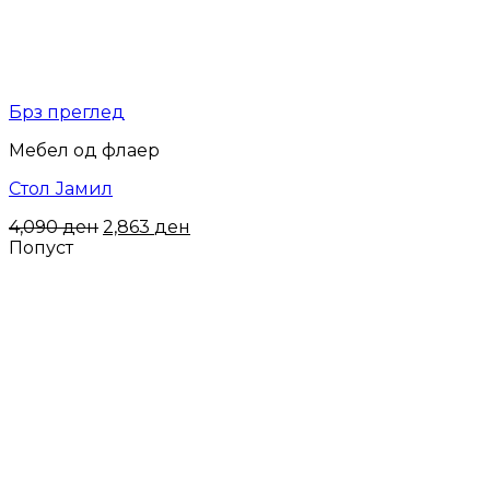
Брз преглед
Мебел од флаер
Стол Јамил
4,090
ден
2,863
ден
Попуст