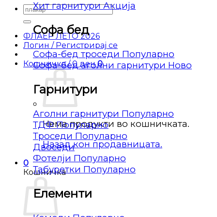
Хит гарнитури
Барај
за:
Софа бед
ФЛАЕР ЛЕТО 2026
Логин / Регистрирај се
Софа-бед троседи
Кошничка /
0
ден
0
Софа-бед аголни гарнитури
Гарнитури
Аголни гарнитури
Нема продукти во кошничката.
ТДФ
Троседи
Назад кон продавницата.
Двоседи
Фотелји
0
Табуретки
Кошничка
Елементи