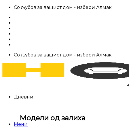
Skip
Со љубов за вашиот дом - избери Алмак!
to
За нас
content
Салони за мебел
Штофови
Најчести прашања
Контакт
Со љубов за вашиот дом - избери Алмак!
Дневни
Модели од залиха
Мени