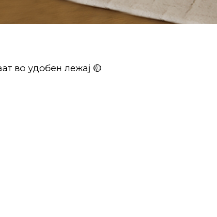
ат во удобен лежај 🟡