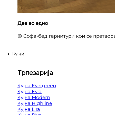
Две во едно
🟡 Софа-бед гарнитури кои се претвора
Кујни
Трпезарија
Кујна Evergreen
Кујна Evia
Кујна Modern
Кујна Highline
Кујна Lira