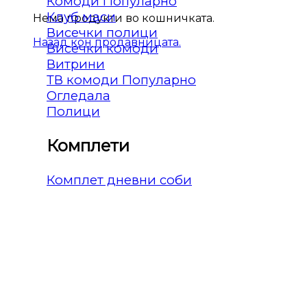
Комоди
Клуб маси
Нема продукти во кошничката.
Висечки полици
Назад кон продавницата.
Висечки комоди
Витрини
ТВ комоди
Огледала
Полици
Комплети
Комплет дневни соби