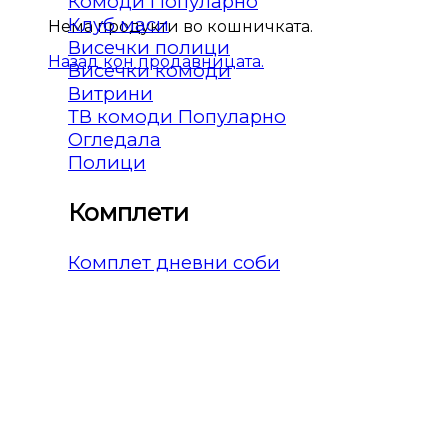
Комоди
Клуб маси
Нема продукти во кошничката.
Висечки полици
Назад кон продавницата.
Висечки комоди
Витрини
ТВ комоди
Огледала
Полици
Комплети
Комплет дневни соби