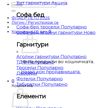
Хит гарнитури
Барај
за:
Софа бед
ФЛАЕР ЛЕТО 2026
Логин / Регистрирај се
Софа-бед троседи
Кошничка /
0
ден
0
Софа-бед аголни гарнитури
Гарнитури
Аголни гарнитури
Нема продукти во кошничката.
ТДФ
Троседи
Назад кон продавницата.
Двоседи
Фотелји
0
Табуретки
Кошничка
Елементи