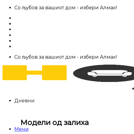
Skip
Со љубов за вашиот дом - избери Алмак!
to
За нас
content
Салони за мебел
Штофови
Најчести прашања
Контакт
Со љубов за вашиот дом - избери Алмак!
Дневни
Модели од залиха
Мени