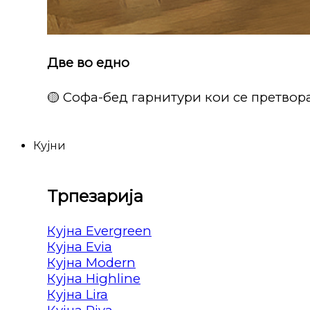
Две во едно
🟡 Софа-бед гарнитури кои се претвора
Кујни
Трпезарија
Кујна Evergreen
Кујна Evia
Кујна Modern
Кујна Highline
Кујна Lira