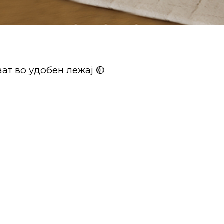
ат во удобен лежај 🟡