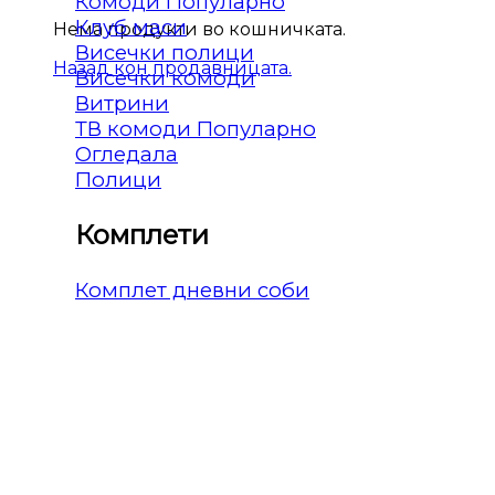
Комоди
Клуб маси
Нема продукти во кошничката.
Висечки полици
Назад кон продавницата.
Висечки комоди
Витрини
ТВ комоди
Огледала
Полици
Комплети
Комплет дневни соби