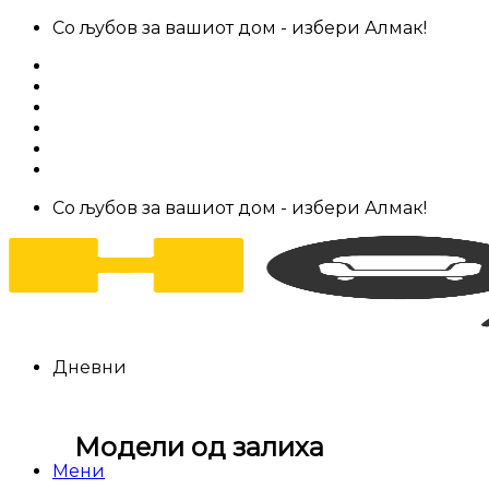
Skip
Со љубов за вашиот дом - избери Алмак!
to
За нас
content
Салони за мебел
Штофови
Најчести прашања
Контакт
Со љубов за вашиот дом - избери Алмак!
Дневни
Модели од залиха
Мени