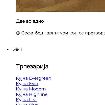
Две во едно
🟡 Софа-бед гарнитури кои се претвора
Кујни
Трпезарија
Кујна Evergreen
Кујна Evia
Кујна Modern
Кујна Highline
Кујна Lira