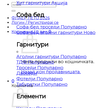
Хит гарнитури
Барај
за:
Софа бед
ФЛАЕР ЛЕТО 2026
Логин / Регистрирај се
Софа-бед троседи
Кошничка /
0
ден
0
Софа-бед аголни гарнитури
Гарнитури
Аголни гарнитури
Нема продукти во кошничката.
ТДФ
Троседи
Назад кон продавницата.
Двоседи
Фотелји
0
Табуретки
Кошничка
Елементи