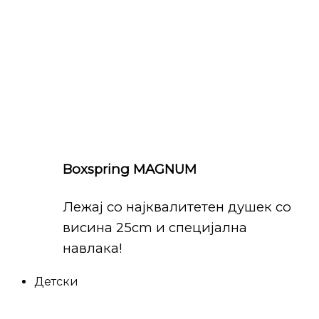
Boxspring MAGNUM
Лежај со најквалитетен душек со
висина 25cm и специјална
навлака!
Детски