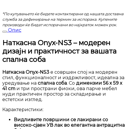
*По купувањето ќе бидете контактирани од нашата доставна
служба за дефинирање на термин за испорака. Купените
производи ќе бидат испорачани во најкраток можен рок.
Опис
Наткасна Onyx-NS3 – модерен
дизајн и практичност за вашата
спална соба
Наткасна Onyx-NS3
е совршен спој на модерен
стил, функционалност и издржливост, идеална за
уредување на
спална соба
. Со
димензии 56 x 59 x
41 cm
и три пространи фиоки, ова парче мебел
нуди практичен простор за складирање и
естетски изглед.
Карактеристики:
Видливите површини се лакирани со
високо-сјаен УВ лак во елегантна антрацитна