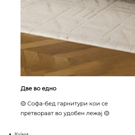
Две во едно
🟡 Софа-бед гарнитури кои се
претвораат во удобен лежај 🟡
Кујни