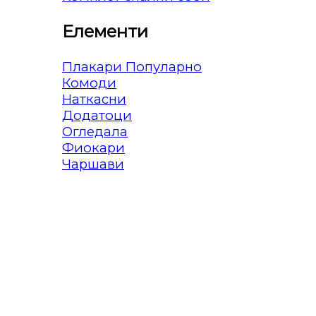
Елементи
Плакари
Комоди
Наткасни
Додатоци
Огледала
Фиокари
Чаршави