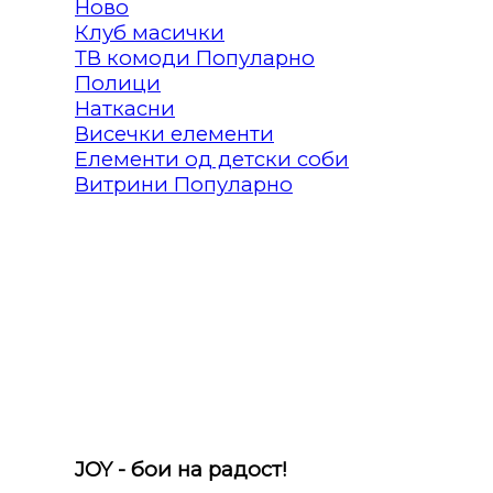
Клуб масички
ТВ комоди
Полици
Наткасни
Висечки елементи
Елементи од детски соби
Витрини
JOY - бои на радост!