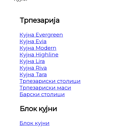
Трпезарија
Кујна Evergreen
Кујна Evia
Кујна Modern
Кујна Highline
Кујна Lira
Кујна Riva
Кујна Tara
Трпезариски столици
Трпезариски маси
Барски столици
Блок кујни
Блок кујни