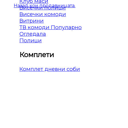
Клуб маси
Назад кон продавницата.
Висечки полици
Висечки комоди
Витрини
ТВ комоди
Огледала
Полици
Комплети
Комплет дневни соби