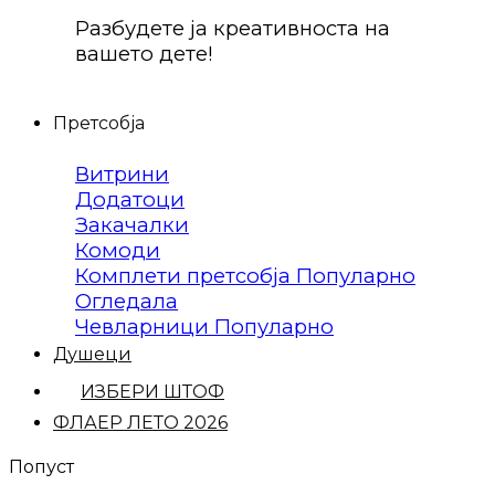
Разбудете ја креативноста на
вашето дете!
Претсобја
Витрини
Додатоци
Закачалки
Комоди
Комплети претсобја
Огледала
Чевларници
Душеци
ИЗБЕРИ ШТОФ
ФЛАЕР ЛЕТО 2026
Попуст