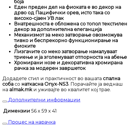
боја
Еден преден дел на фиоката е во декор на
дрво од Пацифички орев, исто така со
високо-сјаен УВ лак
Внатрешноста е обложена со топол текстилен
декор за дополнителна елеганција
Механизмот за меко затворање овозможува
тивко и беспрекорно функционирање на
фиоките
Лизгачите со меко затворање намалуваат
триење и ја зголемуваат отпорноста на абење
Хромирани нозе и декоративна хромирана
рачка за модерен завршеток
Додадете стил и практичност во вашата
спална
соба
со
наткасна Onyx-NS3
. Порачайте ја веднаш
на
almak.mk
и уживајте во квалитет кој трае.
Дополнителни информации
Димензии
56 x 59 x 41
Процес на нарачка