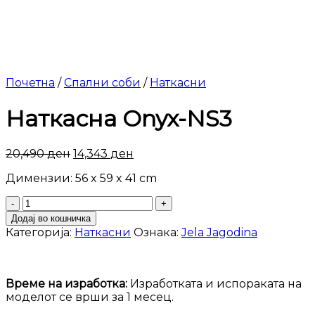
Почетна
/
Спални соби
/
Наткасни
Наткасна Onyx-NS3
20,490
ден
14,343
ден
Димензии: 56 x 59 x 41 cm
Наткасна
Onyx-
Додај во кошничка
NS3
Категорија:
Наткасни
Ознака:
Jela Jagodina
количина
Време на изработка:
Изработката и испораката на
моделот се врши за 1 месец.