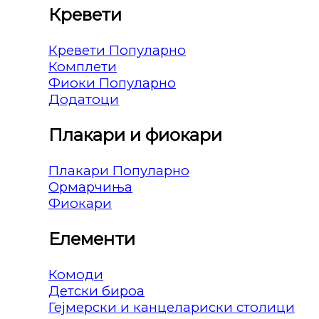
Кревети
Кревети
Комплети
Фиоки
Додатоци
Плакари и фиокари
Плакари
Ормарчиња
Фиокари
Елементи
Комоди
Детски бироа
Гејмерски и канцелариски столици