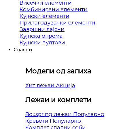
Висечки елементи
Комбинирани елементи
Кујнски елементи
Прилагодувачки елементи
Завршни лајсни
Кујнска опрема
Кујнски пултови
Спални
Модели од залиха
Хит лежаи
Лежаи и комплети
Boxspring лежаи
Кревети
Комплет спални соби