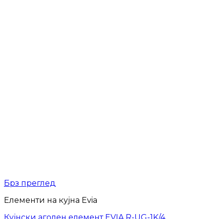
Брз преглед
Елементи на кујна Evia
Кујнски аголен елемент EVIA R-UG-1K/4