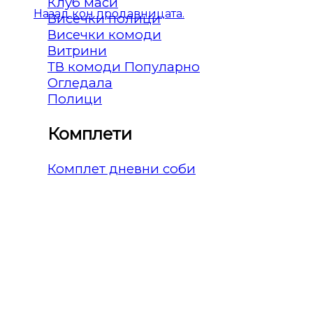
Клуб маси
Назад кон продавницата.
Висечки полици
Висечки комоди
Витрини
ТВ комоди
Огледала
Полици
Комплети
Комплет дневни соби