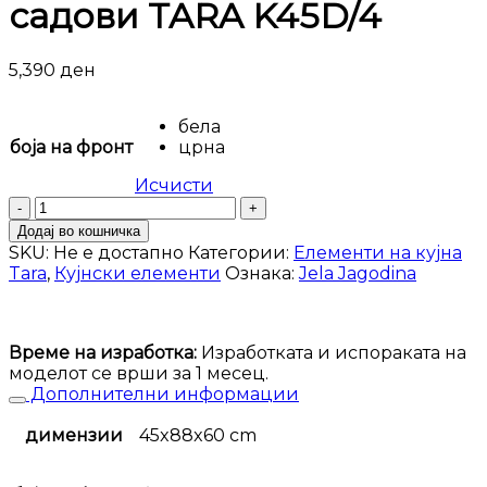
садови TARA K45D/4
5,390
ден
бела
боја на фронт
црна
Исчисти
Кујнски
елемент
Додај во кошничка
за
SKU:
Не е достапно
Категории:
Елементи на кујна
вградена
Tara
,
Кујнски елементи
Ознака:
Jela Jagodina
машина
за
садови
TARA
Време на изработка:
Изработката и испораката на
K45D/4
моделот се врши за 1 месец.
количина
Дополнителни информации
димензии
45x88x60 cm