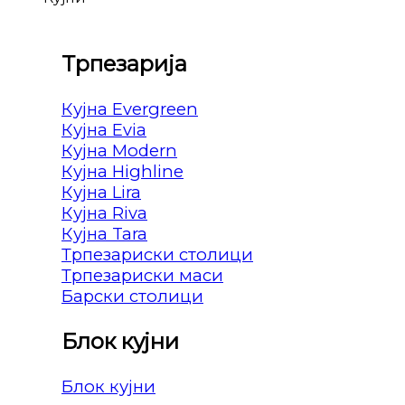
Трпезарија
Кујна Evergreen
Кујна Evia
Кујна Modern
Кујна Highline
Кујна Lira
Кујна Riva
Кујна Tara
Трпезариски столици
Трпезариски маси
Барски столици
Блок кујни
Блок кујни