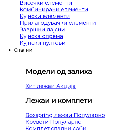
Висечки елементи
Комбинирани елементи
Кујнски елементи
Прилагодувачки елементи
Завршни лајсни
Кујнска опрема
Кујнски пултови
Спални
Модели од залиха
Хит лежаи
Лежаи и комплети
Boxspring лежаи
Кревети
Комплет спални соби