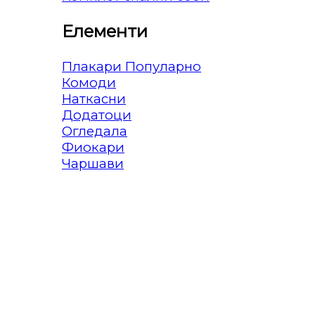
Елементи
Плакари
Комоди
Наткасни
Додатоци
Огледала
Фиокари
Чаршави