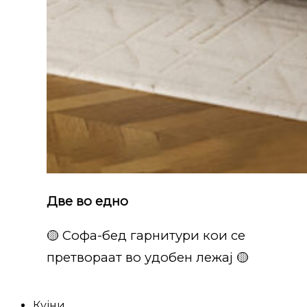
Две во едно
🟡 Софа-бед гарнитури кои се
претвораат во удобен лежај 🟡
Кујни