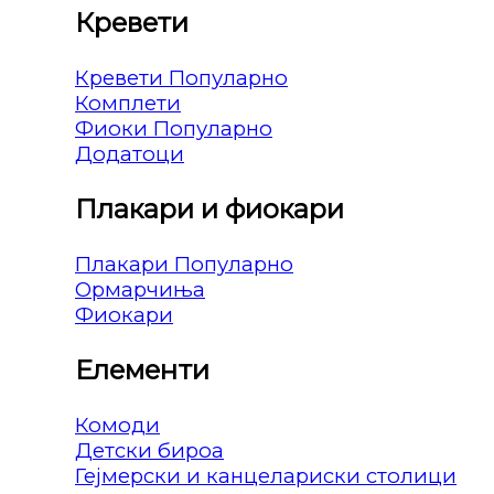
Кревети
Кревети
Комплети
Фиоки
Додатоци
Плакари и фиокари
Плакари
Ормарчиња
Фиокари
Елементи
Комоди
Детски бироа
Гејмерски и канцелариски столици