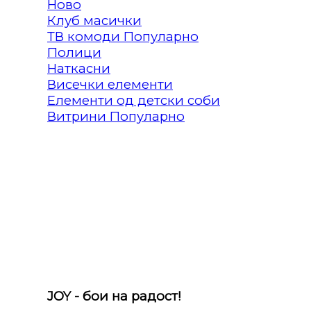
Клуб масички
ТВ комоди
Полици
Наткасни
Висечки елементи
Елементи од детски соби
Витрини
JOY - бои на радост!