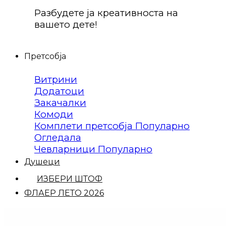
Разбудете ја креативноста на
вашето дете!
Претсобја
Витрини
Додатоци
Закачалки
Комоди
Комплети претсобја
Огледала
Чевларници
Душеци
ИЗБЕРИ ШТОФ
ФЛАЕР ЛЕТО 2026