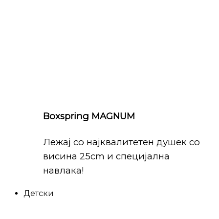
Boxspring MAGNUM
Лежај со најквалитетен душек со
висина 25cm и специјална
навлака!
Детски