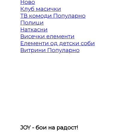
Клуб масички
ТВ комоди
Полици
Наткасни
Висечки елементи
Елементи од детски соби
Витрини
JOY - бои на радост!