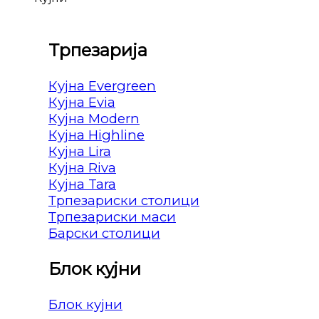
Трпезарија
Кујна Evergreen
Кујна Evia
Кујна Modern
Кујна Highline
Кујна Lira
Кујна Riva
Кујна Tara
Трпезариски столици
Трпезариски маси
Барски столици
Блок кујни
Блок кујни