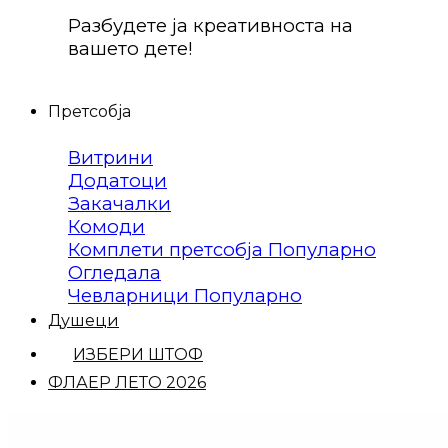
Разбудете ја креативноста на
вашето дете!
Претсобја
Витрини
Додатоци
Закачалки
Комоди
Комплети претсобја
Огледала
Чевларници
Душеци
ИЗБЕРИ ШТОФ
ФЛАЕР ЛЕТО 2026