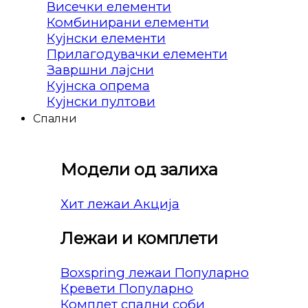
Висечки елементи
Комбинирани елементи
Кујнски елементи
Прилагодувачки елементи
Завршни лајсни
Кујнска опрема
Кујнски пултови
Спални
Модели од залиха
Хит лежаи
Лежаи и комплети
Boxspring лежаи
Кревети
Комплет спални соби