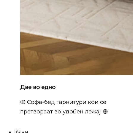
Две во едно
🟡 Софа-бед гарнитури кои се
претвораат во удобен лежај 🟡
Кујни