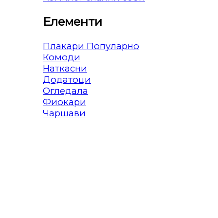
Елементи
Плакари
Комоди
Наткасни
Додатоци
Огледала
Фиокари
Чаршави