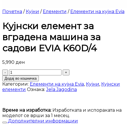
Почетна
/
Кујни
/
Елементи
/
Елементи на кујна Evia
Кујнски елемент за
вградена машина за
садови EVIA K60D/4
5,990
ден
Кујнски
елемент
Додај во кошничка
за
Категории:
Елементи на кујна Evia
,
Кујни
,
Кујнски
вградена
елементи
Ознака:
Jela Jagodina
машина
за
садови
EVIA
Време на изработка:
Изработката и испораката на
K60D/4
моделот се врши за 1 месец.
количина
Дополнителни информации