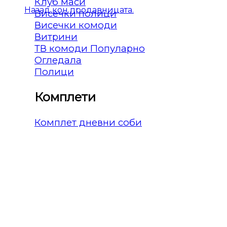
Клуб маси
Назад кон продавницата.
Висечки полици
Висечки комоди
Витрини
ТВ комоди
Огледала
Полици
Комплети
Комплет дневни соби