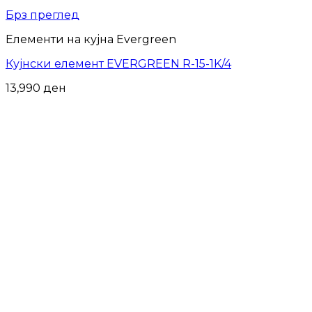
Брз преглед
Елементи на кујна Evergreen
Кујнски елемент EVERGREEN R-15-1K/4
13,990
ден