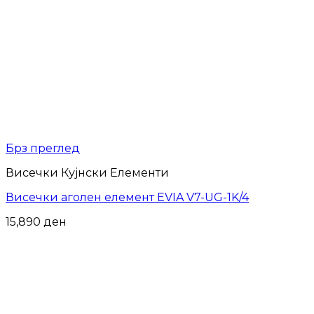
Брз преглед
Висечки Кујнски Елементи
Висечки аголен елемент EVIA V7-UG-1K/4
15,890
ден