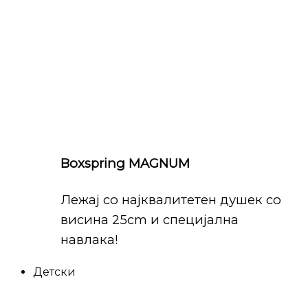
Boxspring MAGNUM
Лежај со најквалитетен душек со
висина 25cm и специјална
навлака!
Детски