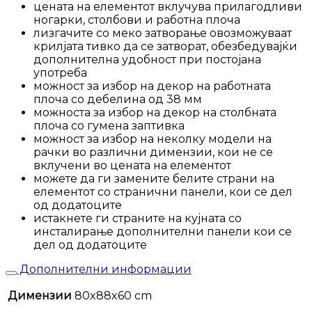
цената на елементот вклучува прилагодливи
ногарки, столбови и работна плоча
лизгачите со меко затворање овозможуваат
крилјата тивко да се затворат, обезбедувајќи
дополнителна удобност при постојана
употреба
можност за избор на декор на работната
плоча со дебелина од 38 мм
можноста за избор на декор на столбната
плоча со гумена заптивка
можност за избор на неколку модели на
рачки во различни димензии, кои не се
вклучени во цената на елементот
можете да ги замените белите страни на
елементот со странични панели, кои се дел
од додатоците
истакнете ги страните на кујната со
инсталирање дополнителни панели кои се
дел од додатоците
Дополнителни информации
Димензии
80x88x60 cm