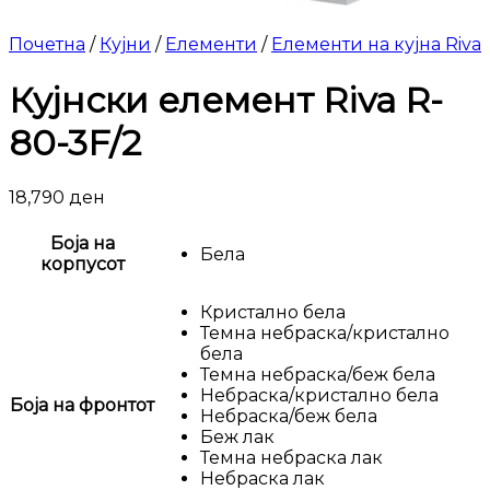
Почетна
/
Кујни
/
Елементи
/
Елементи на кујна Riva
Кујнски елемент Riva R-
80-3F/2
18,790
ден
Боја на
Бела
корпусот
Кристално бела
Темна небраска/кристално
бела
Темна небраска/беж бела
Небраска/кристално бела
Боја на фронтот
Небраска/беж бела
Беж лак
Темна небраска лак
Небраска лак