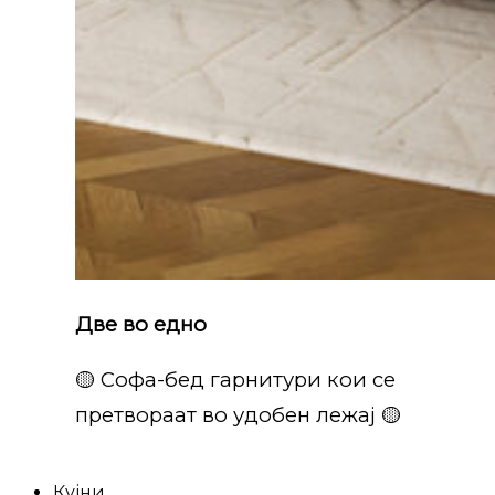
Две во едно
🟡 Софа-бед гарнитури кои се
претвораат во удобен лежај 🟡
Кујни