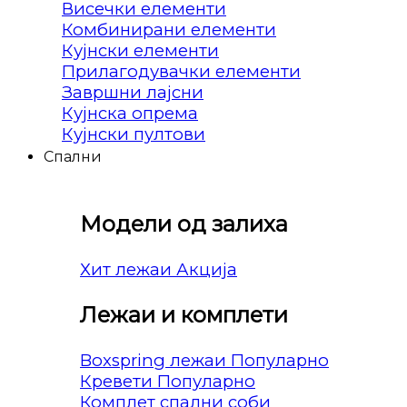
Висечки елементи
Комбинирани елементи
Кујнски елементи
Прилагодувачки елементи
Завршни лајсни
Кујнска опрема
Кујнски пултови
Спални
Модели од залиха
Хит лежаи
Лежаи и комплети
Boxspring лежаи
Кревети
Комплет спални соби