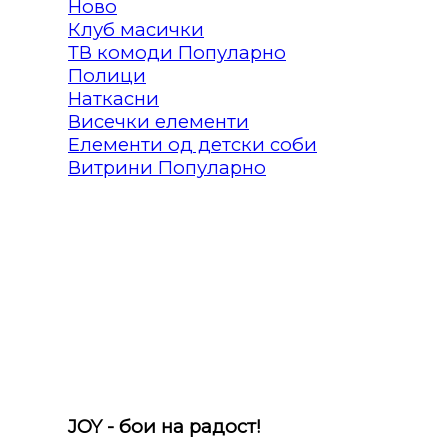
Клуб масички
ТВ комоди
Полици
Наткасни
Висечки елементи
Елементи од детски соби
Витрини
JOY - бои на радост!