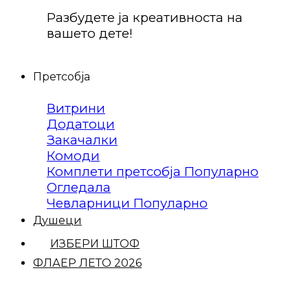
Разбудете ја креативноста на
вашето дете!
Претсобја
Витрини
Додатоци
Закачалки
Комоди
Комплети претсобја
Огледала
Чевларници
Душеци
ИЗБЕРИ ШТОФ
ФЛАЕР ЛЕТО 2026