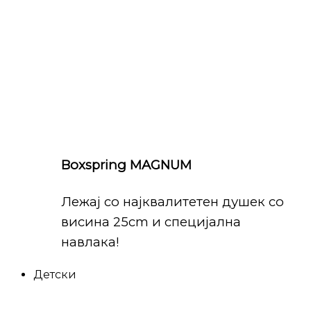
Boxspring MAGNUM
Лежај со најквалитетен душек со
висина 25cm и специјална
навлака!
Детски