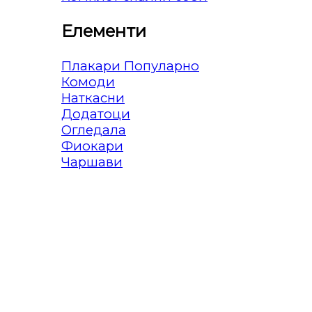
Елементи
Плакари
Комоди
Наткасни
Додатоци
Огледала
Фиокари
Чаршави