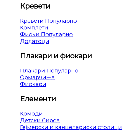
Кревети
Кревети
Комплети
Фиоки
Додатоци
Плакари и фиокари
Плакари
Ормарчиња
Фиокари
Елементи
Комоди
Детски бироа
Гејмерски и канцелариски столици