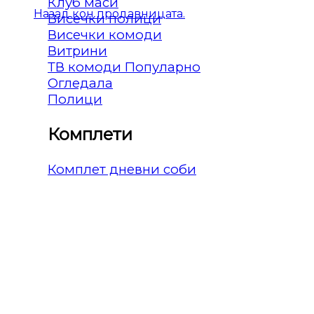
Клуб маси
Назад кон продавницата.
Висечки полици
Висечки комоди
Витрини
ТВ комоди
Огледала
Полици
Комплети
Комплет дневни соби