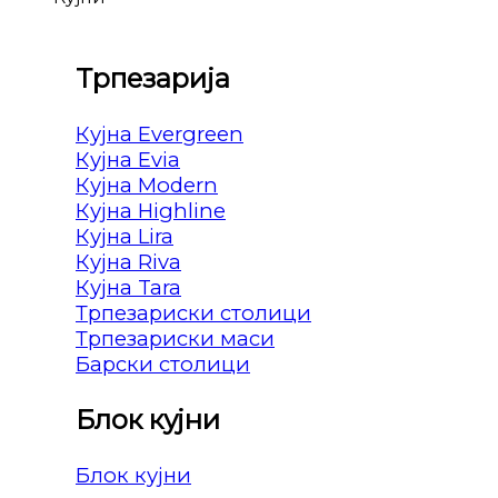
Трпезарија
Кујна Evergreen
Кујна Evia
Кујна Modern
Кујна Highline
Кујна Lira
Кујна Riva
Кујна Tara
Трпезариски столици
Трпезариски маси
Барски столици
Блок кујни
Блок кујни