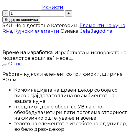
Исчисти
Кујнски
елемент
Додај во кошничка
Riva
SKU:
Не е достапно
Категории:
Елементи на кујна
R-
Riva
,
Кујнски елементи
Ознака:
Jela Jagodina
80-
3F/2
количина
Време на изработка:
Изработката и испораката на
моделот се врши за 1 месец.
Опис
Работен кујнски елемент со три фиоки, ширина
80 см.
Комбинацијата на дрвен декор со боја со
висок сјај дава топлина во амбиентот на
вашата кујна
предниот дел е обоен со УВ лак, кој
обезбедува четири пати поголема отпорност
на физичко оштетување и абење
телото на елементот е изработено од универ,
во бело дрво-декор