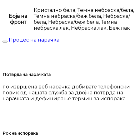
Кристално бела, Темна небраска/бела,
Боја на
Темна небраска/беж бела, Небраска/
фронт
бела, Небраска/беж бела, Темна
небраска лак, Небраска лак, Беж лак
Процес на нарачка
Потврда на нарачката
по извршена веб нарачка добивате телефонски
повик од нашата служба за двојна потврда на
нарачката и дефинирање термин за испорака.
Рок на испорака