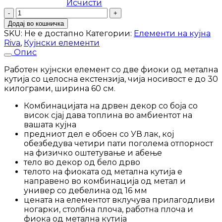
Исчисти
Кујнски
елемент
Додај во кошничка
Riva
SKU:
Не е достапно
Категории:
Елементи на кујна
R-
Riva
,
Кујнски елементи
60-
Опис
2MBOX/2
количина
Работен кујнски елемент со две фиоки од метална
кутија со целосна екстензија, чија носивост е до 30
килограми, ширина 60 см.
Комбинацијата на дрвен декор со боја со
висок сјај дава топлина во амбиентот на
вашата кујна
предниот дел е обоен со УВ лак, кој
обезбедува четири пати поголема отпорност
на физичко оштетување и абење
тело во декор од бело дрво
телото на фиоката од метална кутија е
направено во комбинација од метал и
универ со дебелина од 16 мм
цената на елементот вклучува прилагодливи
ногарки, столбна плоча, работна плоча и
фиока од метална кутија