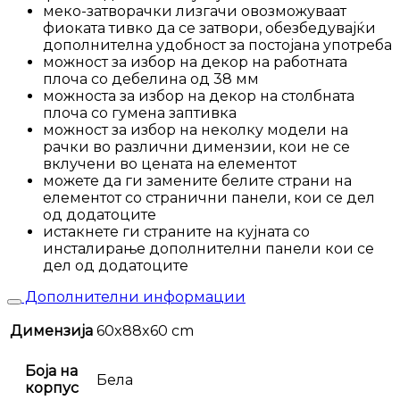
меко-затворачки лизгачи овозможуваат
фиоката тивко да се затвори, обезбедувајќи
дополнителна удобност за постојана употреба
можност за избор на декор на работната
плоча со дебелина од 38 мм
можноста за избор на декор на столбната
плоча со гумена заптивка
можност за избор на неколку модели на
рачки во различни димензии, кои не се
вклучени во цената на елементот
можете да ги замените белите страни на
елементот со странични панели, кои се дел
од додатоците
истакнете ги страните на кујната со
инсталирање дополнителни панели кои се
дел од додатоците
Дополнителни информации
Димензија
60x88x60 cm
Боја на
Бела
корпус