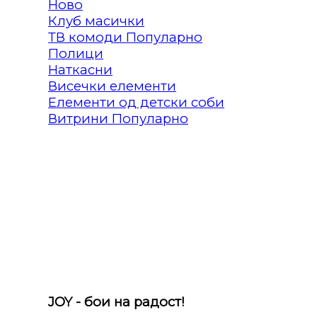
Клуб масички
ТВ комоди
Полици
Наткасни
Висечки елементи
Елементи од детски соби
Витрини
JOY - бои на радост!