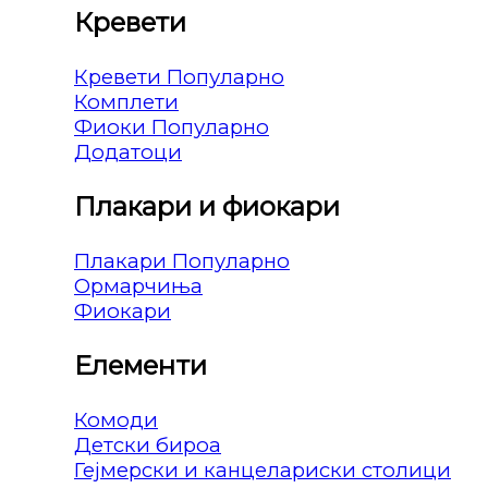
Кревети
Кревети
Комплети
Фиоки
Додатоци
Плакари и фиокари
Плакари
Ормарчиња
Фиокари
Елементи
Комоди
Детски бироа
Гејмерски и канцелариски столици