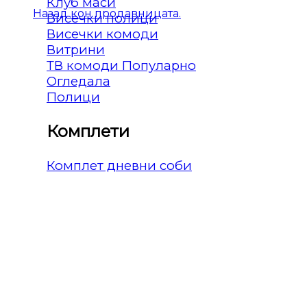
Клуб маси
Назад кон продавницата.
Висечки полици
Висечки комоди
Витрини
ТВ комоди
Огледала
Полици
Комплети
Комплет дневни соби