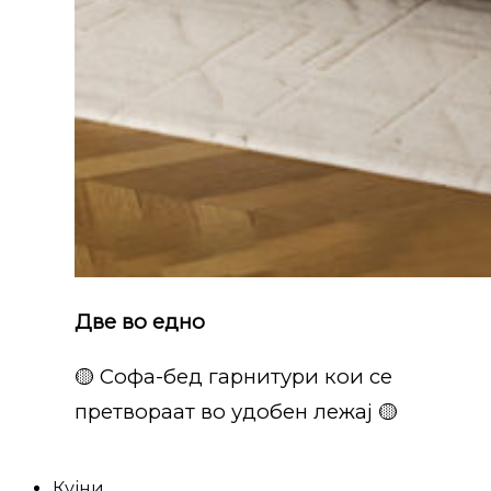
Две во едно
🟡 Софа-бед гарнитури кои се
претвораат во удобен лежај 🟡
Кујни