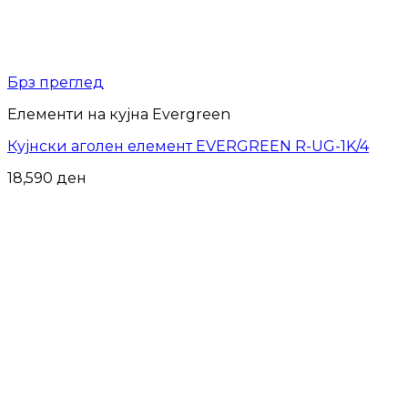
Брз преглед
Елементи на кујна Evergreen
Кујнски аголен елемент EVERGREEN R-UG-1K/4
18,590
ден