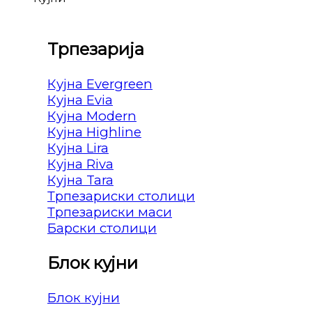
Трпезарија
Кујна Evergreen
Кујна Evia
Кујна Modern
Кујна Highline
Кујна Lira
Кујна Riva
Кујна Tara
Трпезариски столици
Трпезариски маси
Барски столици
Блок кујни
Блок кујни