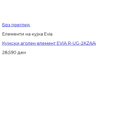
Брз преглед
Елементи на кујна Evia
Кујнски аголен елемент EVIA R-UG-2KZA/4
28,590
ден