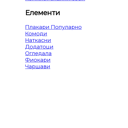
Елементи
Плакари
Комоди
Наткасни
Додатоци
Огледала
Фиокари
Чаршави