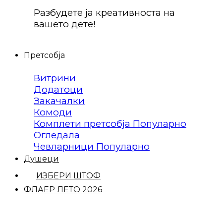
Разбудете ја креативноста на
вашето дете!
Претсобја
Витрини
Додатоци
Закачалки
Комоди
Комплети претсобја
Огледала
Чевларници
Душеци
ИЗБЕРИ ШТОФ
ФЛАЕР ЛЕТО 2026