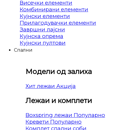
Висечки елементи
Комбинирани елементи
Кујнски елементи
Прилагодувачки елементи
Завршни лајсни
Кујнска опрема
Кујнски пултови
Спални
Модели од залиха
Хит лежаи
Лежаи и комплети
Boxspring лежаи
Кревети
Комплет спални соби