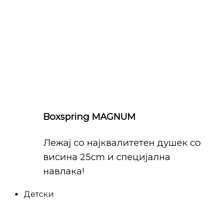
Boxspring MAGNUM
Лежај со најквалитетен душек со
висина 25cm и специјална
навлака!
Детски