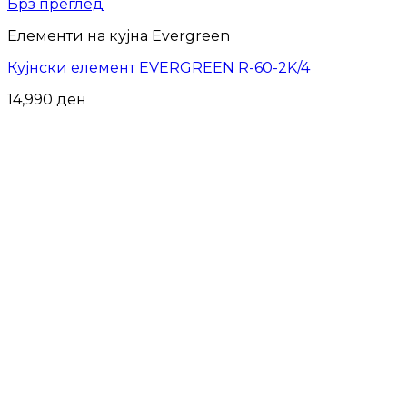
Брз преглед
Елементи на кујна Evergreen
Кујнски елемент EVERGREEN R-60-2K/4
14,990
ден