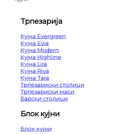
Трпезарија
Кујна Evergreen
Кујна Evia
Кујна Modern
Кујна Highline
Кујна Lira
Кујна Riva
Кујна Tara
Трпезариски столици
Трпезариски маси
Барски столици
Блок кујни
Блок кујни