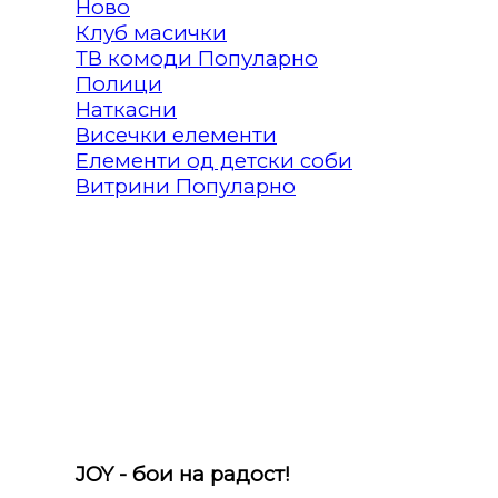
Клуб масички
ТВ комоди
Полици
Наткасни
Висечки елементи
Елементи од детски соби
Витрини
JOY - бои на радост!