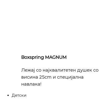
Boxspring MAGNUM
Лежај со најквалитетен душек со
висина 25cm и специјална
навлака!
Детски