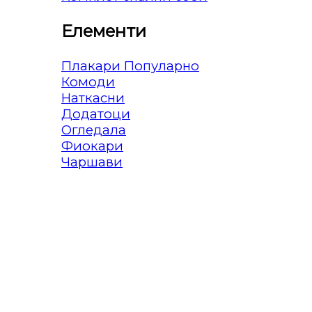
Елементи
Плакари
Комоди
Наткасни
Додатоци
Огледала
Фиокари
Чаршави