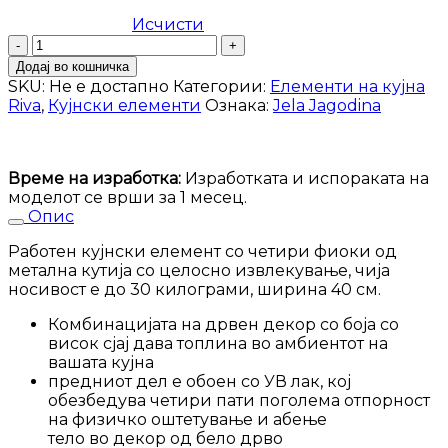
Исчисти
Кујнски
елемент
Додај во кошничка
Riva
SKU:
Не е достапно
Категории:
Елементи на кујна
R-
Riva
,
Кујнски елементи
Ознака:
Jela Jagodina
40-
4MBOX/2
количина
Време на изработка:
Изработката и испораката на
моделот се врши за 1 месец.
Опис
Работен кујнски елемент со четири фиоки од
метална кутија со целосно извлекување, чија
носивост е до 30 килограми, ширина 40 см.
Комбинацијата на дрвен декор со боја со
висок сјај дава топлина во амбиентот на
вашата кујна
предниот дел е обоен со УВ лак, кој
обезбедува четири пати поголема отпорност
на физичко оштетување и абење
тело во декор од бело дрво