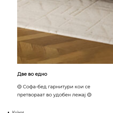
Две во едно
🟡 Софа-бед гарнитури кои се
претвораат во удобен лежај 🟡
Кујни