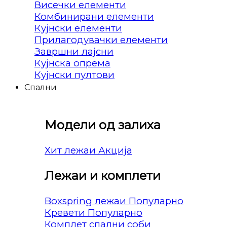
Висечки елементи
Комбинирани елементи
Кујнски елементи
Прилагодувачки елементи
Завршни лајсни
Кујнска опрема
Кујнски пултови
Спални
Модели од залиха
Хит лежаи
Лежаи и комплети
Boxspring лежаи
Кревети
Комплет спални соби