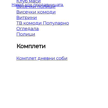
Клуб маси
Назад кон продавницата.
Висечки полици
Висечки комоди
Витрини
ТВ комоди
Огледала
Полици
Комплети
Комплет дневни соби