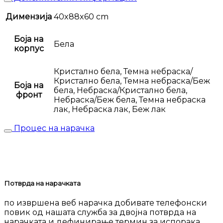
Димензија
40x88x60 cm
Боја на
Бела
корпус
Кристално бела, Темна небраска/
Кристално бела, Темна небраска/Беж
Боја на
бела, Небраска/Кристално бела,
фронт
Небраска/Беж бела, Темна небраска
лак, Небраска лак, Беж лак
Процес на нарачка
Потврда на нарачката
по извршена веб нарачка добивате телефонски
повик од нашата служба за двојна потврда на
нарачката и дефинирање термин за испорака.