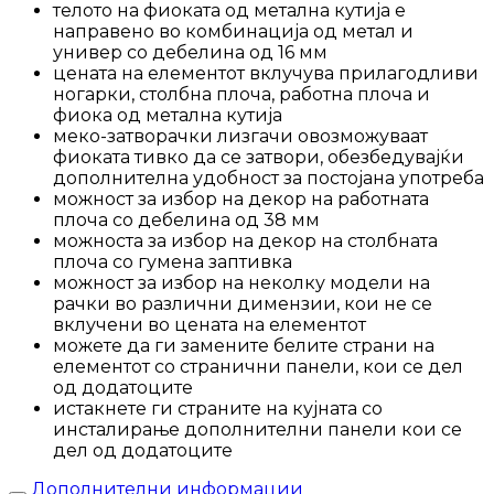
телото на фиоката од метална кутија е
направено во комбинација од метал и
универ со дебелина од 16 мм
цената на елементот вклучува прилагодливи
ногарки, столбна плоча, работна плоча и
фиока од метална кутија
меко-затворачки лизгачи овозможуваат
фиоката тивко да се затвори, обезбедувајќи
дополнителна удобност за постојана употреба
можност за избор на декор на работната
плоча со дебелина од 38 мм
можноста за избор на декор на столбната
плоча со гумена заптивка
можност за избор на неколку модели на
рачки во различни димензии, кои не се
вклучени во цената на елементот
можете да ги замените белите страни на
елементот со странични панели, кои се дел
од додатоците
истакнете ги страните на кујната со
инсталирање дополнителни панели кои се
дел од додатоците
Дополнителни информации