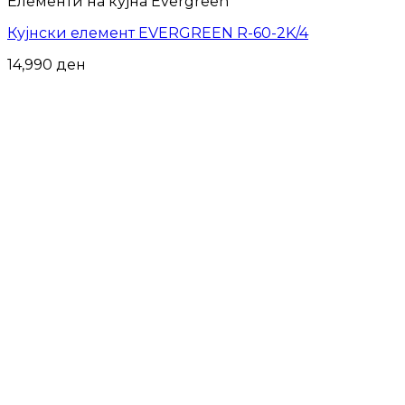
Елементи на кујна Evergreen
Кујнски елемент EVERGREEN R-60-2K/4
14,990
ден