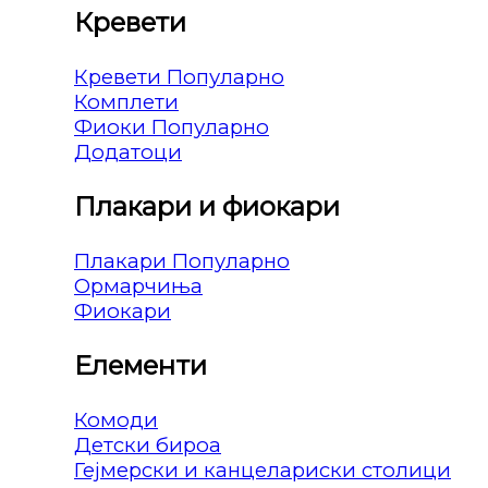
Кревети
Кревети
Комплети
Фиоки
Додатоци
Плакари и фиокари
Плакари
Ормарчиња
Фиокари
Елементи
Комоди
Детски бироа
Гејмерски и канцелариски столици