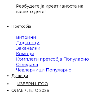
Разбудете ја креативноста на
вашето дете!
Претсобја
Витрини
Додатоци
Закачалки
Комоди
Комплети претсобја
Огледала
Чевларници
Душеци
ИЗБЕРИ ШТОФ
ФЛАЕР ЛЕТО 2026