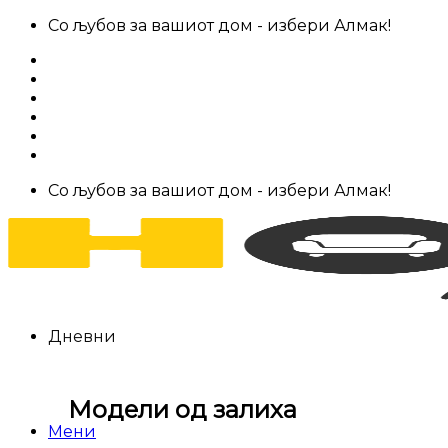
Skip
Со љубов за вашиот дом - избери Алмак!
to
За нас
content
Салони за мебел
Штофови
Најчести прашања
Контакт
Со љубов за вашиот дом - избери Алмак!
Дневни
Модели од залиха
Мени