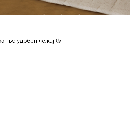
ат во удобен лежај 🟡