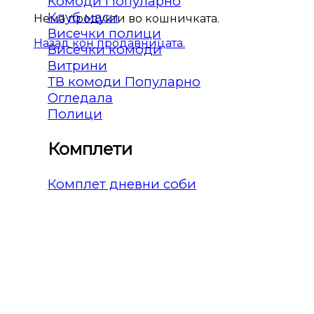
Комоди
Клуб маси
Нема продукти во кошничката.
Висечки полици
Назад кон продавницата.
Висечки комоди
Витрини
ТВ комоди
Огледала
Полици
Комплети
Комплет дневни соби