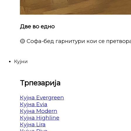
Две во едно
🟡 Софа-бед гарнитури кои се претвора
Кујни
Трпезарија
Кујна Evergreen
Кујна Evia
Кујна Modern
Кујна Highline
Кујна Lira