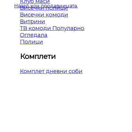
Клуб маси
Назад кон продавницата.
Висечки полици
Висечки комоди
Витрини
ТВ комоди
Огледала
Полици
Комплети
Комплет дневни соби