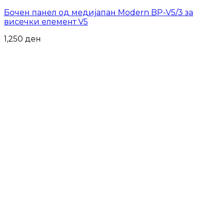
Бочен панел од медијапан Modern BP-V5/3 за
висечки елемент V5
1,250
ден