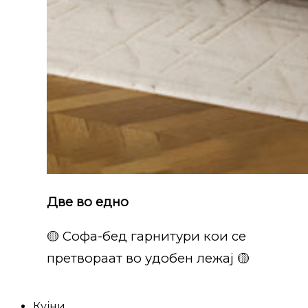
Две во едно
🟡 Софа-бед гарнитури кои се
претвораат во удобен лежај 🟡
Кујни