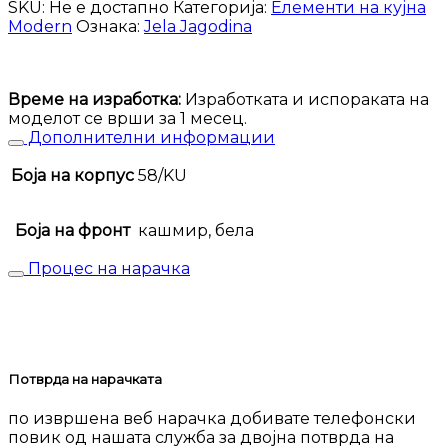
Modern
SKU:
Не е достапно
Категорија:
Елементи на кујна
K14-
Modern
Ознака:
Jela Jagodina
60-
1KRG/3
количина
Време на изработка:
Изработката и испораката на
моделот се врши за 1 месец.
Дополнителни информации
Боја на корпус
58/KU
Боја на фронт
кашмир, бела
Процес на нарачка
Потврда на нарачката
по извршена веб нарачка добивате телефонски
повик од нашата служба за двојна потврда на