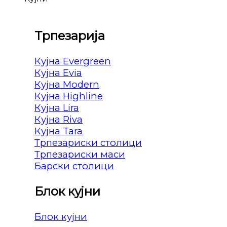
Трпезарија
Кујна Evergreen
Кујна Evia
Кујна Modern
Кујна Highline
Кујна Lira
Кујна Riva
Кујна Tara
Трпезариски столици
Трпезариски маси
Барски столици
Блок кујни
Блок кујни