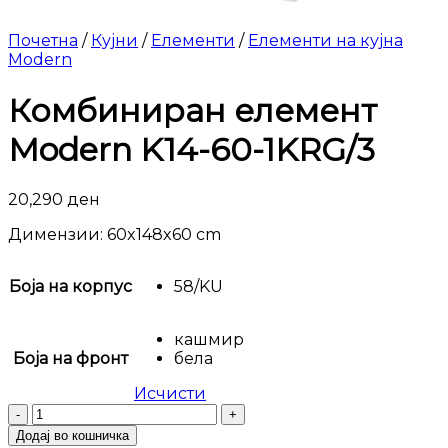
Почетна
/
Кујни
/
Елементи
/
Елементи на кујна
Modern
Комбиниран елемент
Modern K14-60-1KRG/3
20,290
ден
Димензии: 60x148x60 cm
Боја на корпус
58/KU
кашмир
Боја на фронт
бела
Исчисти
Комбиниран
елемент
Додај во кошничка