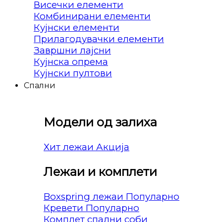
Висечки елементи
Комбинирани елементи
Кујнски елементи
Прилагодувачки елементи
Завршни лајсни
Кујнска опрема
Кујнски пултови
Спални
Модели од залиха
Хит лежаи
Лежаи и комплети
Boxspring лежаи
Кревети
Комплет спални соби