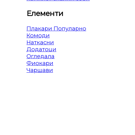
Елементи
Плакари
Комоди
Наткасни
Додатоци
Огледала
Фиокари
Чаршави