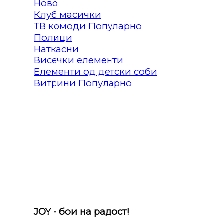
Клуб масички
ТВ комоди
Полици
Наткасни
Висечки елементи
Елементи од детски соби
Витрини
JOY - бои на радост!