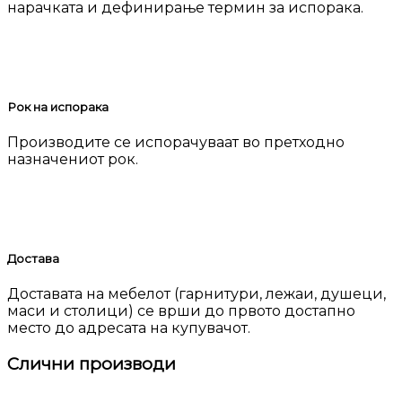
нарачката и дефинирање термин за испорака.
Рок на испорака
Производите се испорачуваат во претходно
назначениот рок.
Достава
Доставата на мебелот (гарнитури, лежаи, душеци,
маси и столици) се врши до првото достапно
место до адресата на купувачот.
Слични производи