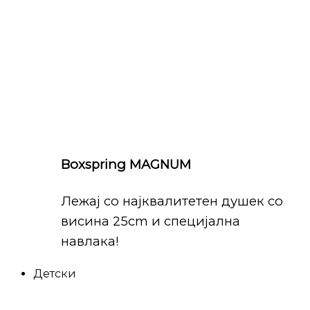
Boxspring MAGNUM
Лежај со најквалитетен душек со
висина 25cm и специјална
навлака!
Детски