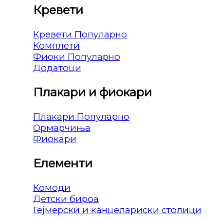
Кревети
Кревети
Комплети
Фиоки
Додатоци
Плакари и фиокари
Плакари
Ормарчиња
Фиокари
Елементи
Комоди
Детски бироа
Гејмерски и канцелариски столици