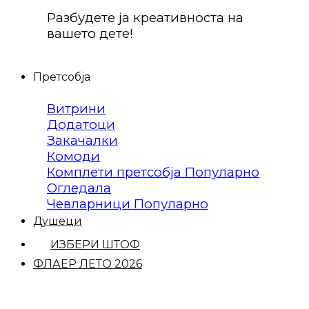
Разбудете ја креативноста на
вашето дете!
Претсобја
Витрини
Додатоци
Закачалки
Комоди
Комплети претсобја
Огледала
Чевларници
Душеци
ИЗБЕРИ ШТОФ
ФЛАЕР ЛЕТО 2026