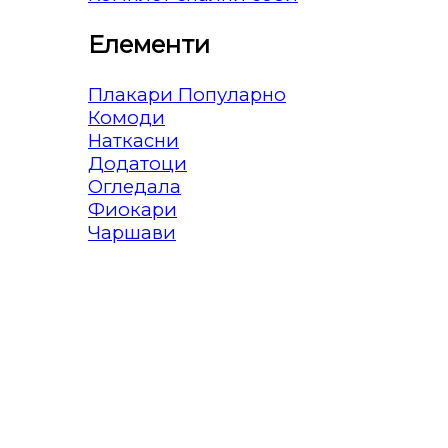
Елементи
Плакари
Комоди
Наткасни
Додатоци
Огледала
Фиокари
Чаршави