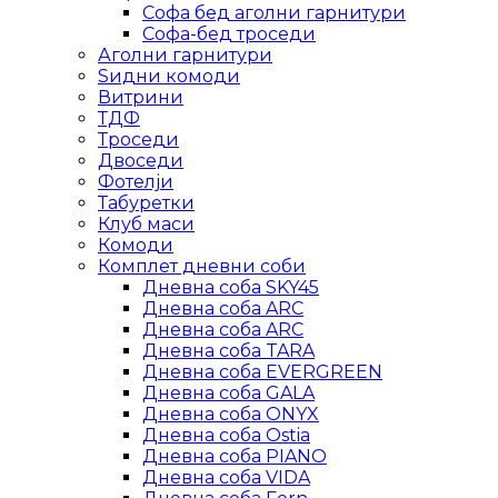
Софа бед аголни гарнитури
Софа-бед троседи
Аголни гарнитури
Ѕидни комоди
Витрини
ТДФ
Троседи
Двоседи
Фотелји
Табуретки
Клуб маси
Комоди
Комплет дневни соби
Дневна соба SKY45
Дневна соба ARC
Дневна соба ARC
Дневна соба TARA
Дневна соба EVERGREEN
Дневна соба GALA
Дневна соба ONYX
Дневна соба Ostia
Дневна соба PIANO
Дневна соба VIDA