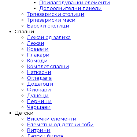
Прилагодувачки елементи
Допоолнителни панели
Трпезариски столици
Трпезариски маси
Барски столици
Спални
Лежаи од залиха
Лежаи
Кревети
Плакари
Комоди
Комплет спални
Наткасни
Огледала
Додатоци
Фиокари
Душеци
Перници
Чаршави
Детски
Висечки елементи
Елеметни од детски соби
Витрини
Детски бироа