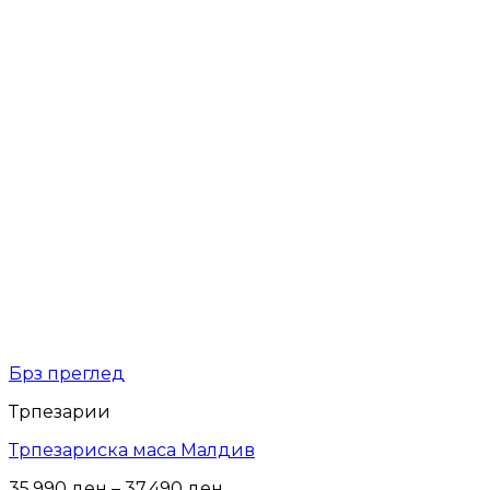
Брз преглед
Трпезарии
Трпезариска маса Малдив
Price
35,990
ден
–
37,490
ден