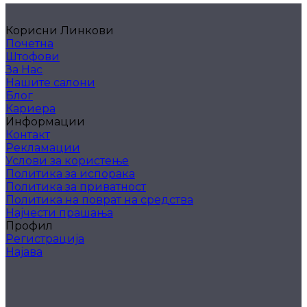
Корисни Линкови
Почетна
Штофови
За Нас
Нашите салони
Блог
Кариера
Информации
Контакт
Рекламации
Услови за користење
Политика за испорака
Политика за приватност
Политика на поврат на средства
Најчести прашања
Профил
Регистрација
Најава