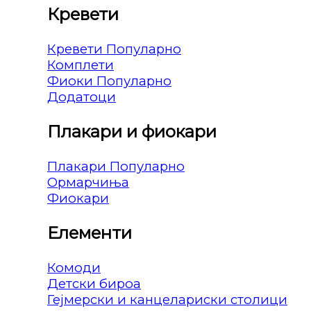
Кревети
Кревети
Комплети
Фиоки
Додатоци
Плакари и фиокари
Плакари
Ормарчиња
Фиокари
Елементи
Комоди
Детски бироа
Гејмерски и канцелариски столици