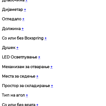
Длабочина
+
Дијаметар
+
Огледало
+
Должина
+
Со или без Boxspring
+
Душек
+
LED Осветлување
+
Механизам за отварање
+
Места за седење
+
Простор за складирање
+
Тип на агол
+
Со или без врата
+