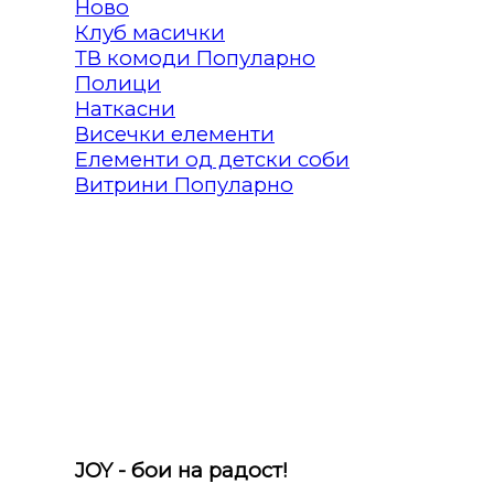
Клуб масички
ТВ комоди
Полици
Наткасни
Висечки елементи
Елементи од детски соби
Витрини
JOY - бои на радост!