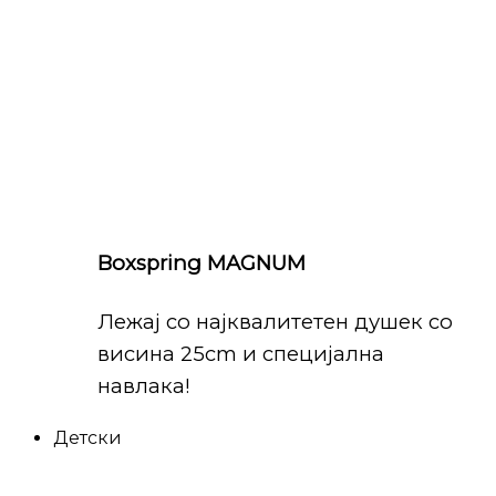
Boxspring MAGNUM
Лежај со најквалитетен душек со
висина 25cm и специјална
навлака!
Детски