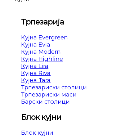
Трпезарија
Кујна Evergreen
Кујна Evia
Кујна Modern
Кујна Highline
Кујна Lira
Кујна Riva
Кујна Tara
Трпезариски столици
Трпезариски маси
Барски столици
Блок кујни
Блок кујни