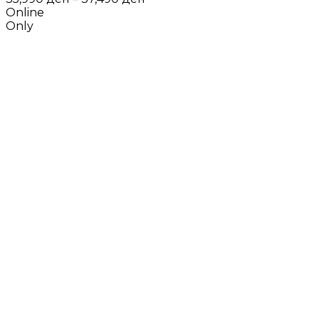
range:
Online
35,990 ден
Only
through
37,490 ден