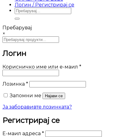
Логин / Регистрирај се
Барај
за:
Пребарувај
×
Логин
Задолжително
Корисничко име или е-маил
*
Задолжително
Лозинка
*
Запомни ме
Најави се
Ја заборавивте лозинката?
Регистрирај се
Задолжително
Е-маил адреса
*