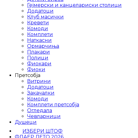
Гејмерски и канцелариски столици
Додатоци
Клуб масички
Кревети
Комоди
Комплети
Наткасни
Ормарчиња
Плакари
Полици
Фиокари
Фиоки
Претсобја
Витрини
Додатоци
Закачалки
Комоди
Комплети претсобја
Огледала
Чевларници
Душеци
ИЗБЕРИ ШТОФ
ФЛАЕР ЛЕТО 2026