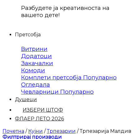
Разбудете ја креативноста на
вашето дете!
Претсобја
Витрини
Додатоци
Закачалки
Комоди
Комплети претсобја
Огледала
Чевларници
Душеци
ИЗБЕРИ ШТОФ
ФЛАЕР ЛЕТО 2026
Почетна
/
Кујни
/
Трпезарии
/
Трпезарија Малдив
Филтрирај производи