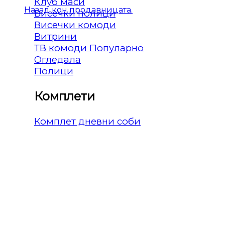
Клуб маси
Назад кон продавницата.
Висечки полици
Висечки комоди
Витрини
ТВ комоди
Огледала
Полици
Комплети
Комплет дневни соби