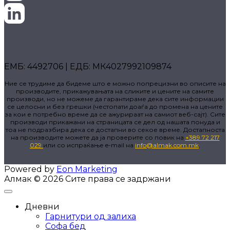
ЕМБ: 4492706 | ЕДБ: МК4027992109874
Ние се трудиме да бидеме што е можно попрецизни во описите на
производите, прикажувањата на сликите и цените на самите
производи, но не можеме да гарантираме дека сите информации
се целосни и без грешки (честопати доаѓа до промена на цените
за кои е потребно време да се ажурираат на самиот веб-сајт). Сите
производи прикажани на страницата се дел од нашата понуда и
тоа не подразбира дека се достапни во секое време. Достапноста
на производите можете да ја проверите со повик на
+389 72 217
029
или со испраќање e-mail на
info@almak.com.mk
.
Powered by
Eon Marketing
Алмак © 2026 Сите права се задржани
Дневни
Гарнитури од залиха
Софа бед