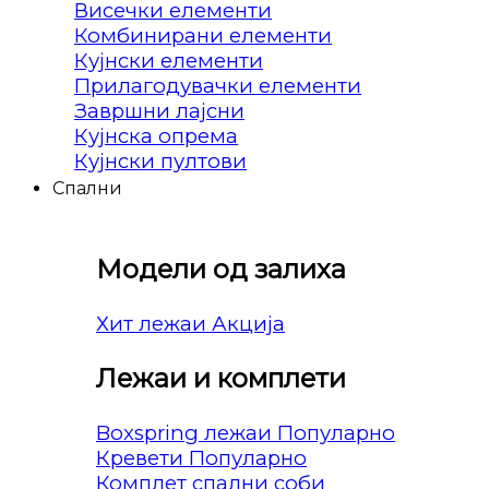
Висечки елементи
Комбинирани елементи
Кујнски елементи
Прилагодувачки елементи
Завршни лајсни
Кујнска опрема
Кујнски пултови
Спални
Модели од залиха
Хит лежаи
Лежаи и комплети
Boxspring лежаи
Кревети
Комплет спални соби