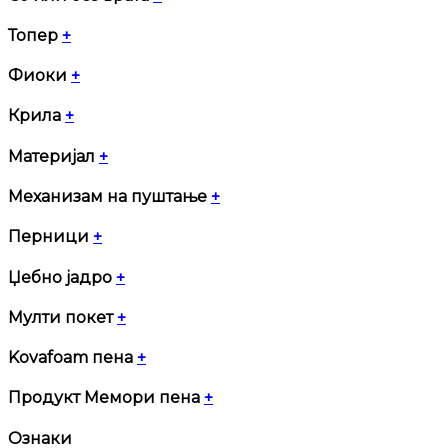
Топер
+
Фиоки
+
Крила
+
Материјал
+
Механизам на пуштање
+
Перници
+
Џебно јадро
+
Мулти покет
+
Kovafoam пена
+
Продукт Мемори пена
+
Ознаки