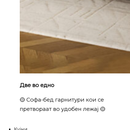
Две во едно
🟡 Софа-бед гарнитури кои се
претвораат во удобен лежај 🟡
Кујни