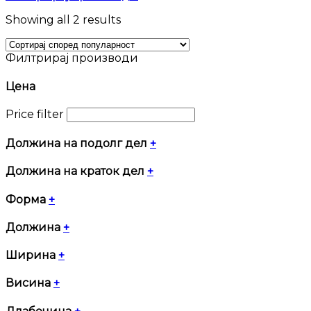
Sorted
Showing all 2 results
by
popularity
Филтрирај производи
Цена
Price filter
Должина на подолг дел
+
Должина на краток дел
+
Форма
+
Должина
+
Ширина
+
Висина
+