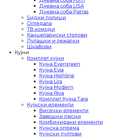
Дневна соба Forn
Дневна соба LISA
Дневна соба Patras
Ѕидни полици
Огледала
ТВ комоди
Канцелариски столови
Лулашки и лежалки
Шкафови
Кујни
Комплет кујни
Кујна Evergreen
Кујна Evia
Кујна Highline
Кујна Lira
Кујна Modern
Кујна Riva
Комплет Кујна Tara
Кујнски елементи
Висечки елементи
Завршни лајсни
Комбинирани елементи
Кујнска опрема
Кујнски пултови